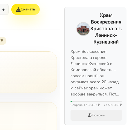
+
Скачать
Храм
Воскресения
Христова в г.
Ленинск-
ГЕ
Кузнецкий
Храм Воскресения
Христова в городе
Ленинск-Кузнецкий в
Кемеровской области –
совсем новый, он
открылся всего 20 назад.
И сейчас храм может
вообще закрыться. Пот…
Собрано 17 354,95 ₽
из 500 363 ₽
Помочь