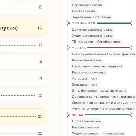
Переводная поэзия
15
Русская поэзия
Зарубежная литература
ФИЛЬМЫ И ТВ
преля)
16
Документальные фильмы
Художественные фильмы
ТВ-передачи
Семейное кино
17
МУЗЫКА
Богослужебное пение Русской Правосл
Колокольный звон
18
Песнопения поместных церквей
Классическая музыка
19
Авторская песня
Эстрадная песня
Этно, фольклор, народная музыка
20
Духовные канты, стихи, песни, романсы
Современная вокальная и инструментал
Учебные материалы по музыке и пению
ДЕТЯМ
21
Просветительское
Развлекательное
22
Художественное
Музыкальное