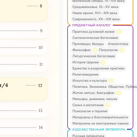
Вселенские соборы. IV—VIII века
8
Средневековье. IX—XV века
Новое время. XVI—XIX века
Современность. XX—XXI века
ПРЕДМЕТНЫЙ КАТАЛОГ
9
Практика духовной жизни
Систематическое богословие
Проповеди, беседы
Апологетика
10
Философия
Патрология
Литургическое богословие
История Церкви
11
Единство и разделения христиан
Религиоведение
Искусство и культура
я/4
12
Политика. Экономика. Общество. Публи
Жития святых, биографии
Мемуары, дневники, письма
Семья и воспитание
13
Психология и терапия
Материалы о благотворительности
Материалы на иностранных языках
14
ХУДОЖЕСТВЕННАЯ ЛИТЕРАТУРА
Русская литература