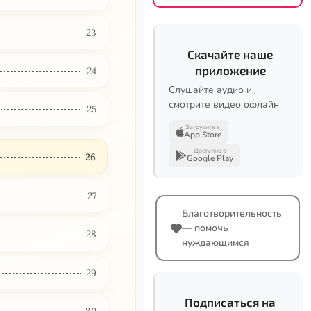
23
Скачайте наше
приложение
24
Слушайте аудио и
смотрите видео офлайн
25
Загрузите в
App Store
Доступно в
26
Google Play
27
Благотворительность
— помочь
28
нуждающимся
29
Подписаться на
30