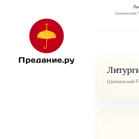
Ли
Шиманский Г
Предание.ру
Литург
Шиманский Г