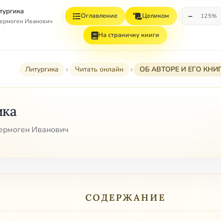
тургика
−
Оглавление
Целиком
125%
ермоген Иванович
На страничку книги
Литургика
Читать онлайн
ОБ АВТОРЕ И ЕГО КНИ
ика
ермоген Иванович
СОДЕРЖАНИЕ