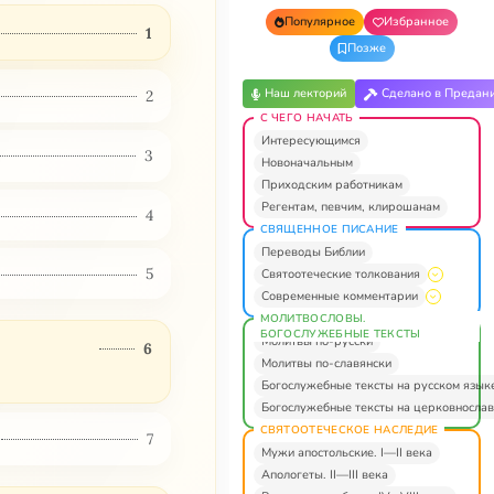
Популярное
Избранное
1
Позже
Наш лекторий
Сделано в Предан
2
С ЧЕГО НАЧАТЬ
Интересующимся
3
Новоначальным
Приходским работникам
Регентам, певчим, клирошанам
4
СВЯЩЕННОЕ ПИСАНИЕ
Переводы Библии
5
Святоотеческие толкования
Современные комментарии
МОЛИТВОСЛОВЫ.
БОГОСЛУЖЕБНЫЕ ТЕКСТЫ
Молитвы по-русски
И
6
Молитвы по-славянски
Богослужебные тексты на русском язык
Богослужебные тексты на церковнослав
СВЯТООТЕЧЕСКОЕ НАСЛЕДИЕ
7
Мужи апостольские. I—II века
Апологеты. II—III века