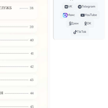
VK
Telegram
СЛУЖБ
38
Макс
YouTube
Дзен
OK
39
TikTok
40
41
42
43
ИЯ
44
45