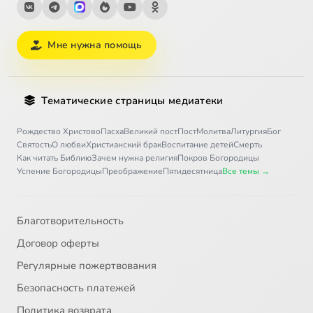
Мне нужна помощь
Тематические страницы медиатеки
Рождество Христово
Пасха
Великий пост
Пост
Молитва
Литургия
Бог
Святость
О любви
Христианский брак
Воспитание детей
Смерть
Как читать Библию
Зачем нужна религия
Покров Богородицы
Успение Богородицы
Преображение
Пятидесятница
Все темы →
Благотворительность
Договор оферты
Регулярные пожертвования
Безопасность платежей
Политика возврата