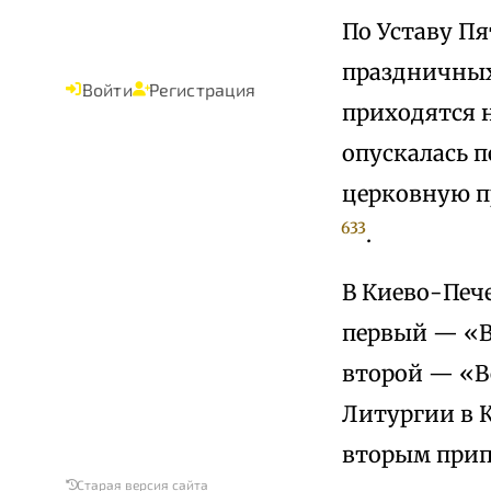
По Уставу Пя
праздничных 
Войти
Регистрация
приходятся н
опускалась 
церковную п
633
.
В Киево-Печ
первый — «В
второй — «Ве
Литургии в 
вторым прип
Старая версия сайта