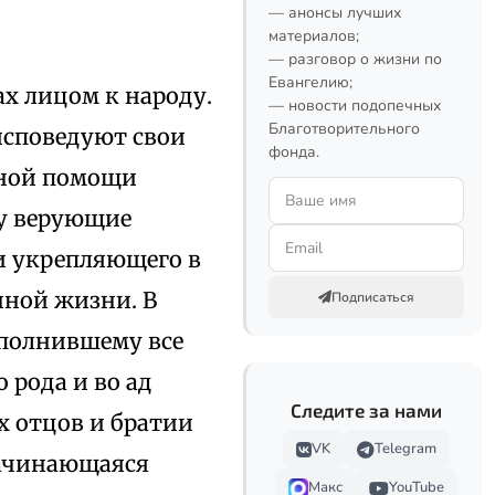
— анонсы лучших
материалов;
— разговор о жизни по
Евангелию;
х лицом к народу.
— новости подопечных
Благотворительного
исповедуют свои
фонда.
сной помощи
ну верующие
и укрепляющего в
ной жизни. В
Подписаться
сполнившему все
 рода и во ад
Следите за нами
 отцов и братии
VK
Telegram
начинающаяся
Макс
YouTube