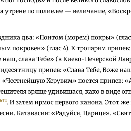
 «Бог Господь» и после великого славосло
а утрене по полиелее — величание, «Воскр
дника два: «Понтом (морем) покры» (глас 
м покровен» (глас 4). К тропарям припев
 наш, слава Тебе» (в Киево-Печерской Лав
идесятницу припев: «Слава Тебе, Боже наш,
о «Честнейшую Херувим» поется припев: «
тешителя зряще удивишася, како в виде ог
632
. И затем ирмос первого канона. Этот же
есни. Катавасия: «Радуйся, Царице». «Свя