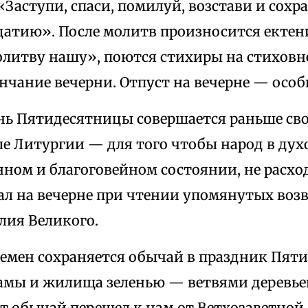
Заступи, спаси, помилуй, возстави и сохра
датию». После молитв произносится екте
литву нашу», поются стихиры на стиховн
нчание вечерни. Отпуст на вечерне — осо
ень Пятидесятницы совершается раньше св
ле Литургии — для того чтобы народ в дух
ном и благоговейном состоянии, не расхо
ал на вечерне при чтении упомянутых во
лия Великого.
ремен сохраняется обычай в праздник Пят
амы и жилища зеленью — ветвями деревьев
от обычай перешел к нам от Ветхозаветной