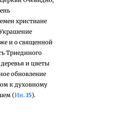
день
ремен христиане
 Украшение
же и о священной
ть Триединого
, деревья и цветы
ное обновление
вом к духовному
шем (
Ин.
15
).