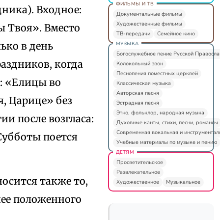
ФИЛЬМЫ И ТВ
ника). Входное:
Документальные фильмы
Художественные фильмы
ы Твоя». Вместо
ТВ-передачи
Семейное кино
ько в день
МУЗЫКА
Богослужебное пение Русской Правосл
аздников, когда
Колокольный звон
Песнопения поместных церквей
: «Елицы во
Классическая музыка
Авторская песня
, Царице» без
Эстрадная песня
Этно, фольклор, народная музыка
ии после возгласа:
Духовные канты, стихи, песни, романсы
Современная вокальная и инструментал
 Субботы поется
Учебные материалы по музыке и пению
ДЕТЯМ
Просветительское
Развлекательное
осится также то,
Художественное
Музыкальное
нее положенного