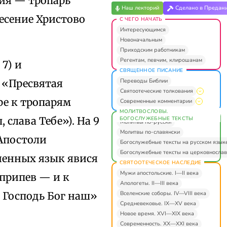
вия — тропарь
Наш лекторий
Сделано в Предан
есение Христово
С ЧЕГО НАЧАТЬ
Интересующимся
Новоначальным
Приходским работникам
Регентам, певчим, клирошанам
7) и
СВЯЩЕННОЕ ПИСАНИЕ
Переводы Библии
: «Пресвятая
Святоотеческие толкования
ре к тропарям
Современные комментарии
МОЛИТВОСЛОВЫ.
 слава Тебе»). На 9
БОГОСЛУЖЕБНЫЕ ТЕКСТЫ
Молитвы по-русски
Молитвы по-славянски
Апостоли
Богослужебные тексты на русском язык
Богослужебные тексты на церковнослав
ненных язык явися
СВЯТООТЕЧЕСКОЕ НАСЛЕДИЕ
Мужи апостольские. I—II века
 припев — и к
Апологеты. II—III века
Вселенские соборы. IV—VIII века
т Господь Бог наш»
Средневековье. IX—XV века
Новое время. XVI—XIX века
Современность. XX—XXI века