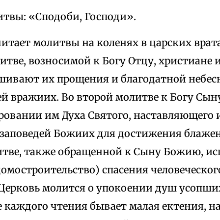
итвы: «Сподоби, Господи».
итает молитвы на коленях в царских врата
итве, возносимой к Богу Отцу, христиане 
ашивают их прощения и благодатной небе
ей вражиих. Во второй молитве к Богу Сы
аровании им Духа Святого, наставляющего 
заповедей Божиих для достижения блажен
итве, также обращенной к Сыну Божию, и
омостроительство) спасения человеческого
Церковь молится о упокоении душ усопших
е каждого чтения бывает малая ектения, 