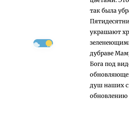
так была убр
Пятидесятни
украшают хр
зеленеющими
дубраве Мам
Бога под вид
обновляющей
душ наших с
обновлению 