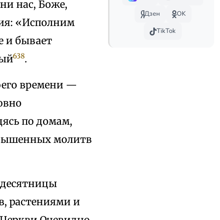
ни нас, Боже,
Дзен
OK
ния: «Исполним
TikTok
е и бывает
638
бый
.
оего времени —
овно
дясь по домам,
звышенных молитв
идесятницы
, растениями и
 Церкви Очевидно,