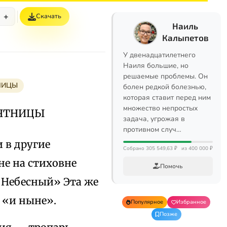
+
Скачать
Наиль
Калыпетов
У двенадцатилетнего
Наиля большие, но
решаемые проблемы. Он
НИЦЫ
болен редкой болезнью,
которая ставит перед ним
множество непростых
СЯТНИЦЫ
задача, угрожая в
противном случ…
 в другие
Собрано 305 549,63 ₽
из 400 000 ₽
не на стиховне
Помочь
 Небесный» Эта же
а «и ныне».
Популярное
Избранное
Позже