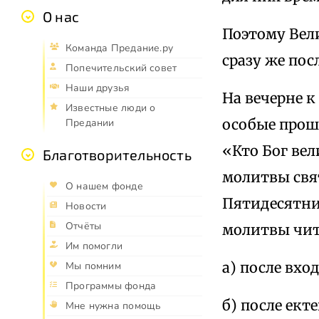
О нас
Поэтому Вел
Команда Предание.ру
сразу же пос
Попечительский совет
Наши друзья
На вечерне 
Известные люди о
особые прош
Предании
«Кто Бог вел
Благотворительность
молитвы свя
О нашем фонде
Пятидесятни
Новости
Отчёты
молитвы чит
Им помогли
а) после вхо
Мы помним
Программы фонда
б) после ект
Мне нужна помощь