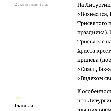
На Литургии
Старая версия фонда
«Вознесися, 
Трисвятого п
праздника).
Трисвятое н
Христа крес
припева (пое
«Спаси, Боже
«Видехом св
К особеннос
что Литурги
Главная
для них вре