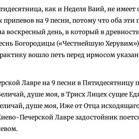
тидесятница, как и Неделя Ваий, не имеет
припевов на 9 песни, потому что оба эти
а воскресный день, в который в древност
песнь Богородицы («Честнейшую Херувим»)
рактику вошло петь перед ирмосом указа
ерской Лавре на 9 песни в Пятидесятницу 
еличай, душе моя, в Трисх Лицех сущее Е
личай, душе моя, Иже от Отца исходящаго
Киево-Печерской Лавре задостойник поется
евом.