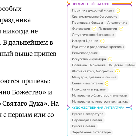
ПРЕДМЕТНЫЙ КАТАЛОГ
 особых
Практика духовной жизни
Систематическое богословие
 праздника
Проповеди, беседы
Апологетика
Философия
Патрология
и никогда не
Литургическое богословие
История Церкви
. В дальнейшем в
Единство и разделения христиан
нный выше припев
Религиоведение
Искусство и культура
Политика. Экономика. Общество. Публи
Жития святых, биографии
Мемуары, дневники, письма
поются припевы:
Семья и воспитание
Психология и терапия
дино Божество» и
Материалы о благотворительности
Материалы на иностранных языках
 Святаго Духа». На
ХУДОЖЕСТВЕННАЯ ЛИТЕРАТУРА
 с первым или со
Русская литература
Переводная поэзия
Русская поэзия
Зарубежная литература