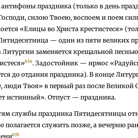
 антифоны праздника (только в день празд
Господи, силою Твоею, воспоем и поем сил
оется «Елицы во Христа крестистеся» (тол
 Пятидесятница — один из пяти великих пр
а Литургии заменяется крещальной песнью
634
тистеся»
. Задостойник — ирмос «Радуйся
тся до отдания праздника). В конце Литург
, люди Твоя» в первый раз после Великой
ет истинный». Отпуст — праздника.
тям службы праздника Пятидесятницы отн
ю полагается служить позже, а вечерню ра
635
мени
.