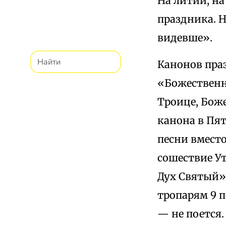
На литии, на
праздника. Н
видевше».
Канонов праз
«Божественны
Троице, Боже
канона в Пят
песни вмест
сошествие У
Дух Святый»
тропарям 9 п
— не поется.