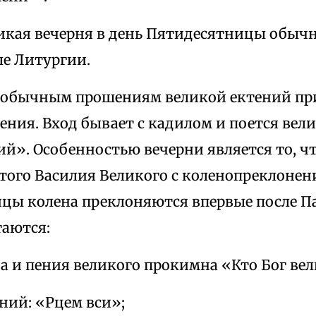
икая вечерня в день Пятидесятницы обычн
ле Литургии.
к обычным прошениям великой ектений п
ения. Вход бывает с кадилом и поется вел
ий». Особенностью вечерни является то, ч
того Василия Великого с коленопреклонен
цы колена преклоняются впервые после П
аются:
да и пения великого прокимна «Кто Бог вел
ений: «Рцем вси»;