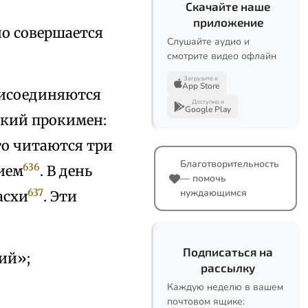
Скачайте наше
приложение
о совершается
Слушайте аудио и
смотрите видео офлайн
Загрузите в
App Store
рисоединяются
Доступно в
Google Play
икий прокимен:
то читаются три
Благотворительность
636
ием
. В день
— помочь
637
нуждающимся
асхи
. Эти
Подписаться на
ий»;
рассылку
Каждую неделю в вашем
почтовом ящике: