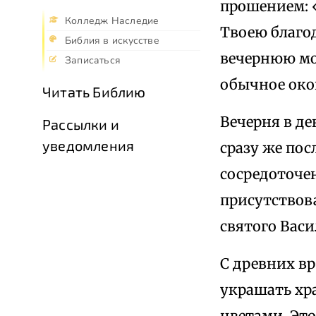
прошением: «
Колледж Наследие
Твоею благо
Библия в искусстве
вечернюю мо
Записаться
обычное око
Читать Библию
Вечерня в д
Рассылки и
уведомления
сразу же пос
сосредоточен
присутствов
святого Васи
С древних в
украшать хр
цветами. Эт