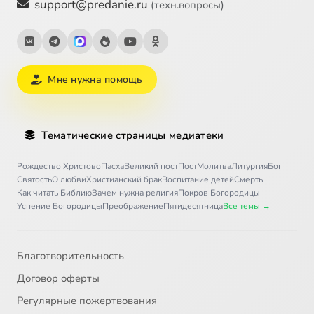
support@predanie.ru
(техн.вопросы)
Мне нужна помощь
Тематические страницы медиатеки
Рождество Христово
Пасха
Великий пост
Пост
Молитва
Литургия
Бог
Святость
О любви
Христианский брак
Воспитание детей
Смерть
Как читать Библию
Зачем нужна религия
Покров Богородицы
Успение Богородицы
Преображение
Пятидесятница
Все темы →
Благотворительность
Договор оферты
Регулярные пожертвования