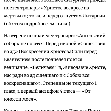
после начального возгласа Литургии трижды
поется тропарь: «Христос воскресе из
мертвых»; то же и перед отпустом Литургии
(об этом подробнее см. ниже).
На утрене по полиелее тропари: «Ангельский
собор» не поются. Перед иконой «Сошествия
во ад» (Воскресения Христова) или перед
Евангелием после полиелея поется
величание: «Величаем Тя, Живодавче Христе,
нас ради во ад сшедшаго и с Собою вся
воскресившаго». Степенны не текущего 1
гласа, а первый антифон 4 гласа — «От
юности моея».