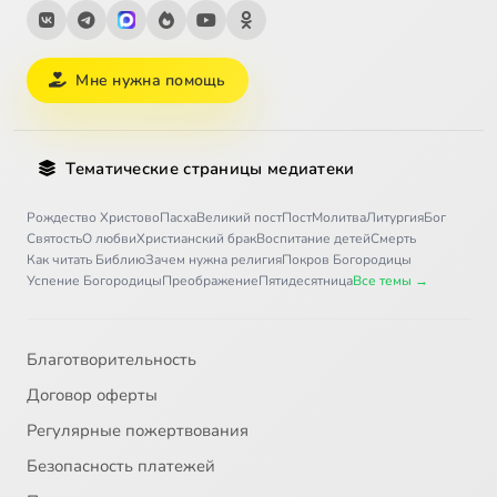
Мне нужна помощь
Тематические страницы медиатеки
Рождество Христово
Пасха
Великий пост
Пост
Молитва
Литургия
Бог
Святость
О любви
Христианский брак
Воспитание детей
Смерть
Как читать Библию
Зачем нужна религия
Покров Богородицы
Успение Богородицы
Преображение
Пятидесятница
Все темы →
Благотворительность
Договор оферты
Регулярные пожертвования
Безопасность платежей