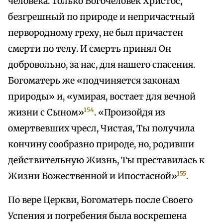
человека. Только Богочеловек Христос,
безгрешный по природе и непричастный
первородному греху, не был причастен
смерти по телу. И смерть принял Он
добровольно, за нас, для нашего спасения.
Богоматерь же «подчиняется законам
природы» и, «умирая, востает для вечной
154
жизни с Сыном»
. «Произойдя из
омертвевших чресл, Чистая, Ты получила
кончину сообразно природе, но, родивши
действительную Жизнь, Ты преставилась к
155
Жизни Божественной и Ипостасной»
.
По вере Церкви, Богоматерь после Своего
Успения и погребения была воскрешена