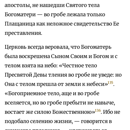
апостолы, не нашедши Святого тела
Богоматери — во гробе лежала только
Плащаница как неложное свидетельство Ее
преставления.
Церковь всегда веровала, что Богоматерь
была воскрешена Сыном Своим и Богом и с
телом взята на небо: «Честное тело
Пресвятой Девы тления во гробе не уведе: но
135
Она с телом прешла от земли к небеси»
.
«Богоприемное тело, аще и во гробе
вселяется, но во гробе пребыти не навыче,
136
востает же силою Божественною»
. Ибо не
подобало селению жизни, — говорится в