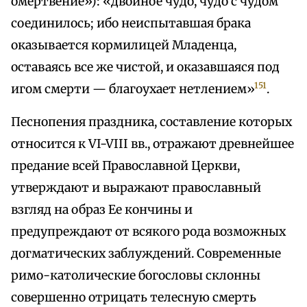
омертвение»): «двойное чудо, чудо с чудом
соединилось; ибо неиспытавшая брака
оказывается кормилицей Младенца,
оставаясь все же чистой, и оказавшаяся под
151
игом смерти — благоухает нетлением»
.
Песнопения праздника, составление которых
относится к VI-VIII вв., отражают древнейшее
предание всей Православной Церкви,
утверждают и выражают православный
взгляд на образ Ее кончины и
предупреждают от всякого рода возможных
догматических заблуждений. Современные
римо-католические богословы склонны
совершенно отрицать телесную смерть