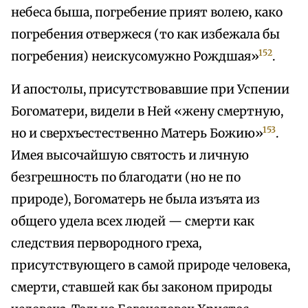
небеса быша, погребение прият волею, како
погребения отвержеся (то как избежала бы
152
погребения) неискусомужно Рождшая»
.
И апостолы, присутствовавшие при Успении
Богоматери, видели в Ней «жену смертную,
153
но и сверхъестественно Матерь Божию»
.
Имея высочайшую святость и личную
безгрешность по благодати (но не по
природе), Богоматерь не была изъята из
общего удела всех людей — смерти как
следствия первородного греха,
присутствующего в самой природе человека,
смерти, ставшей как бы законом природы