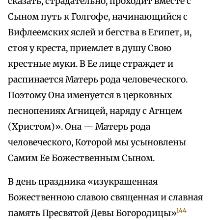
сказать, страдательно, проходит вместе с
Сыном путь к Голгофе, начинающийся с
Вифлеемских яслей и бегства в Египет, и,
стоя у креста, приемлет в душу Свою
крестные муки. В Ее лице страждет и
распинается Матерь рода человеческого.
Поэтому Она именуется в церковных
песнопениях Агницей, наряду с Агнцем
(Христом)». Она — Матерь рода
человеческого, Которой мы усыновлены
Самим Ее Божественным Сыном.
В день праздника «изукрашенная
Божественною славою священная и славная
144
память Пресвятой Девы Богородицы»