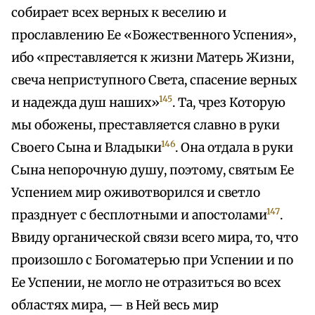
собирает всех верных к веселию и
прославлению Ее «Божественного Успения»,
ибо «преставляется к жизни Матерь Жизни,
свеча неприступного Света, спасение верных
145
и надежда душ наших»
. Та, чрез Которую
мы обожены, преставляется славно в руки
146
Своего Сына и Владыки
. Она отдала в руки
Сына непорочную душу, поэтому, святым Ее
Успением мир оживотворился и светло
147
празднует с бесплотными и апостолами
.
Ввиду органической связи всего мира, то, что
произошло с Богоматерью при Успении и по
Ее Успении, не могло не отразиться во всех
областях мира, — в Ней весь мир