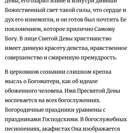
Девы, его озарил извне и изнутри дивный
Божественный свет такой силы, что сердце и
дух его изнемогли, и он готов был почтить Ее
поклонением, которое прилично Самому
Богу. В лице Святой Девы христианство
имеет дивную красоту девства, нравственное
совершенство и смиренную премудрость.
В церковном сознании слишком крепка
мысль о Богоматери, как об идеале
обоженного человека. Имя Пресвятой Девы
воспевается на всех богослужениях.
Богородичные праздники уравнены с
праздниками Господскими. В богослужебных
песнопениях, акафистах Она изображается