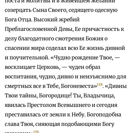
поста и молитвы и в живейшем желании
созерцать Сына Своего, седящего одесную
Бога Отца. Высокий жребий
Преблагословенной Девы, Ее причастность к
делу благодатного смотрения Божия о
спасении мира соделал всю Ее жизнь дивной
и поучительной. «Чудно рождение Твое, —
восклицает Церковь, — чуден образ
воспитания, чудно, дивно и неизъяснимо для
118
смертных все в Тебе, Богоневеста»
. «Дивны
Твои тайны, Богородице! Ты, Владычица,
явилась Престолом Всевышнего и сегодня
преставилась от земли к Небу. Богоподобна
слава Твоя, сияющая подобающими Богу
119