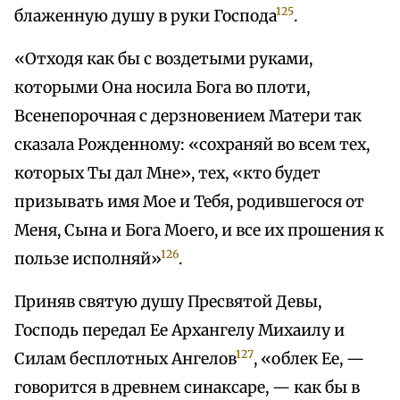
125
блаженную душу в руки Господа
.
«Отходя как бы с воздетыми руками,
которыми Она носила Бога во плоти,
Всенепорочная с дерзновением Матери так
сказала Рожденному: «сохраняй во всем тех,
которых Ты дал Мне», тех, «кто будет
призывать имя Мое и Тебя, родившегося от
Меня, Сына и Бога Моего, и все их прошения к
126
пользе исполняй»
.
Приняв святую душу Пресвятой Девы,
Господь передал Ее Архангелу Михаилу и
127
Силам бесплотных Ангелов
, «облек Ее, —
говорится в древнем синаксаре, — как бы в