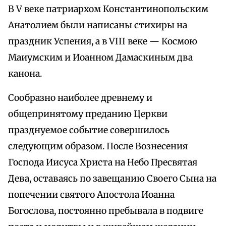
В V веке патриархом Константинопольским
Анатолием были написаны стихиры на
праздник Успения, а в VIII веке — Космою
Маиумским и Иоанном Дамаскиным два
канона.
Сообразно наиболее древнему и
общепринятому преданию Церкви
празднуемое событие совершилось
следующим образом. После Вознесения
Господа Иисуса Христа на Небо Пресвятая
Дева, оставаясь по завещанию Своего Сына на
попечении святого Апостола Иоанна
Богослова, постоянно пребывала в подвиге