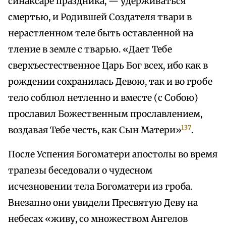
синаксаре праздника, — удерживаться
смертью, и Родившей Создателя твари в
нерастленном теле быть оставленной на
тление в земле с тварью. «Дает Тебе
сверхъестественное Царь Бог всех, ибо как в
рождении сохранилась Девою, так и во гробе
тело соблюл нетленно и вместе (с Собою)
прославил Божественным прославлением,
137
воздавая Тебе честь, как Сын Матери»
.
После Успения Богоматери апостолы во время
трапезы беседовали о чудесном
исчезновении тела Богоматери из гроба.
Внезапно они увидели Пресвятую Деву на
небесах «живу, со множеством Ангелов