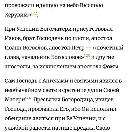
провожали идущую на небо Высшую
122
Херувим»
.
При Успении Богоматери присутствовал
Иаков, брат Господень по плоти, апостол
Иоанн Богослов, апостол Петр — «почетный
123
глава, начальник Богословов»
и другие
апостолы, за исключением апостола Фомы.
Сам Господь с Ангелами и святыми явился в
необычайном свете в сретение души Своей
124
Матери
. Пресвятая Богородица, увидев
Господа, прославила Его, ибо Он исполнил
обещание явиться при Ее Успении, и с
улыбкой радости на лице предала Свою