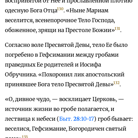
воспринятой от Нее и прославленной плотию
130
одесную Бога Отца
. «Ныне Мариам
веселится, всенепорочное Тело Господа,
131
обоженное, зрящи на Престоле Божии»
.
Согласно воле Пресвятой Девы, тело Ее было
погребено в Гефсимании между гробами
праведных Ее родителей и Иосифа
Обручника. «Похоронил лик апостольский
132
принявшее Бога тело Пресвятой Девы»
.
«О, дивное чудо, — восклицает Церковь, —
источник жизни во гробе полагается, и
лествица к небеси (
Быт.
28
:10-17
) гроб бывает:
веселися, Гефсимание, Богородичен святый
133