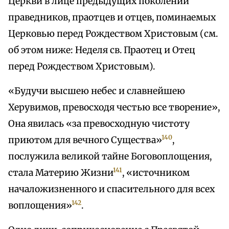
Церкви в лице предыдущих поколений
праведников, праотцев и отцев, поминаемых
Церковью перед Рождеством Христовым (см.
об этом ниже: Неделя св. Праотец и Отец
перед Рождеством Христовым).
«Будучи высшею небес и славнейшею
Херувимов, превосходя честью все творение»,
Она явилась «за превосходную чистоту
140
приютом для вечного Существа»
,
послужила великой тайне Боговоплощения,
141
стала Материю Жизни
, «источником
началожизненного и спасительного для всех
142
воплощения»
.