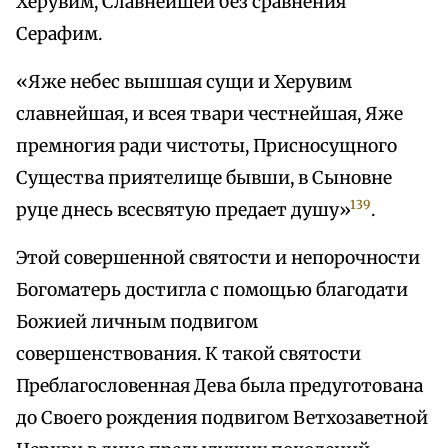
Херувим, Славнейшей без сравнения
Серафим.
«Яже небес вышшая сущи и Херувим
славнейшая, и всея твари честнейшая, Яже
премногия ради чистоты, Присносущного
Существа приятелище бывши, в Сыновне
139
руце днесь всесвятую предает душу»
.
Этой совершенной святости и непорочности
Богоматерь достигла с помощью благодати
Божией личным подвигом
совершенствования. К такой святости
Преблагословенная Дева была предуготована
до Своего рождения подвигом Ветхозаветной