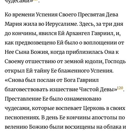
чудесами»
.
Ко времени Успения Своего Пресвятая Дева
Мария жила во Иерусалиме. Здесь, за три дня
до кончины, явился Ей Архангел Гавриил, и,
как предвозвещено Ей было о воплощении от
Нее Сына Божия, когда приблизилась Она к
Своему отшествию от земной юдоли, Господь
открыл Ей тайну Ее блаженного Успения.
«Снова был послан от Бога Гавриил
120
благовествовать изшествие Чистой Девы»
.
Преставление Ее было ознаменовано
чудесами, которые воспевает Церковь в своих
песнопениях. В день Ее кончины апостолы по
велению Божию были восхищены на облака и