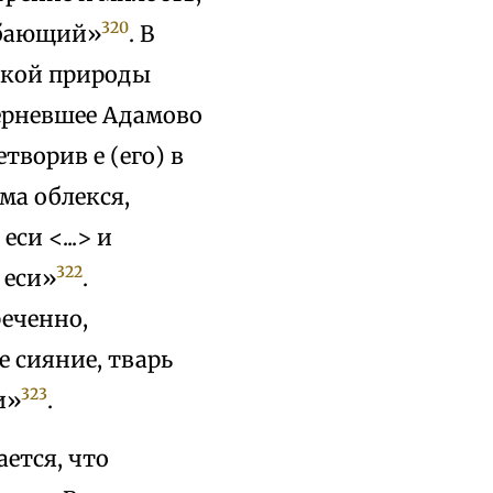
320
гибающий»
. В
ской природы
ерневшее Адамово
творив е (его) в
ама облекся,
си <...> и
322
 еси»
.
еченно,
 сияние, тварь
323
и»
.
ется, что