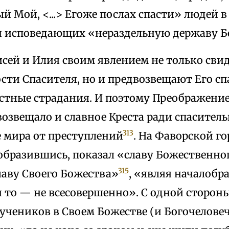
 Мой, <...> Егоже послах спасти» людей 
 исповедающих «нераздельную державу Б
сей и Илия своим явлением не только сви
сти Спасителя, но и предвозвещают Его с
естные страдания. И поэтому Преображение
озвещало и славное Креста ради спаситель
313
е мира от преступлений
. На Фаворской го
образившись, показал «славу Божественног
315
славу Своего Божества»
, «являя началобр
и то — не всесовершенно». С одной стороны
учеников в Своем Божестве (и Богочеловече