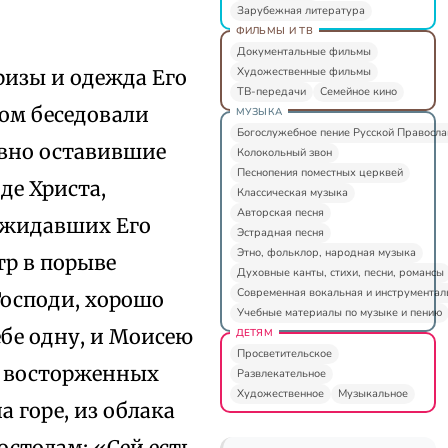
Зарубежная литература
ФИЛЬМЫ И ТВ
Документальные фильмы
Художественные фильмы
 ризы и одежда Его
ТВ-передачи
Семейное кино
дом беседовали
МУЗЫКА
Богослужебное пение Русской Правосл
авно оставившие
Колокольный звон
Песнопения поместных церквей
де Христа,
Классическая музыка
Авторская песня
ожидавших Его
Эстрадная песня
Этно, фольклор, народная музыка
тр в порыве
Духовные канты, стихи, песни, романсы
Современная вокальная и инструментал
Господи, хорошо
Учебные материалы по музыке и пению
ебе одну, и Моисею
ДЕТЯМ
Просветительское
их восторженных
Развлекательное
Художественное
Музыкальное
а горе, из облака
столам: «Сей есть