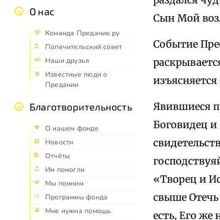
О нас
Сын Мой воз
Команда Предание.ру
Событие Пре
Попечительский совет
раскрывается
Наши друзья
Известные люди о
изъясняется
Предании
Явившиеся п
Благотворительность
Боговидец и
О нашем фонде
свидетельств
Новости
Отчёты
господствуя
Им помогли
«Творец и И
Мы помним
свыше Отечь
Программы фонда
Мне нужна помощь
есть, Его же