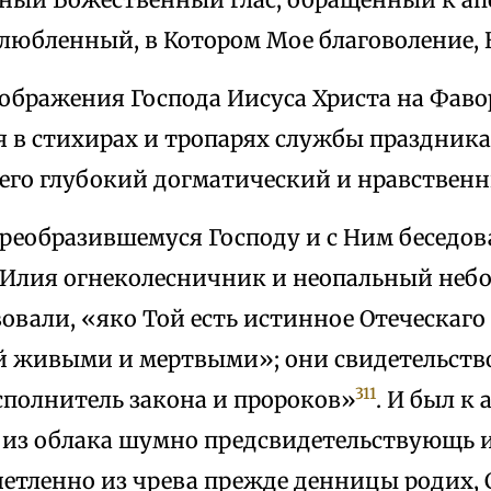
любленный, в Котором Мое благоволение, 
ображения Господа Иисуса Христа на Фаво
 в стихирах и тропарях службы праздника
 его глубокий догматический и нравствен
реобразившемуся Господу и с Ним беседо
 Илия огнеколесничник и неопальный неб
овали, «яко Той есть истинное Отеческаго
й живыми и мертвыми»; они свидетельствов
311
сполнитель закона и пророков»
. И был к
 из облака шумно предсвидетельствующь и
 нетленно из чрева прежде денницы родих,