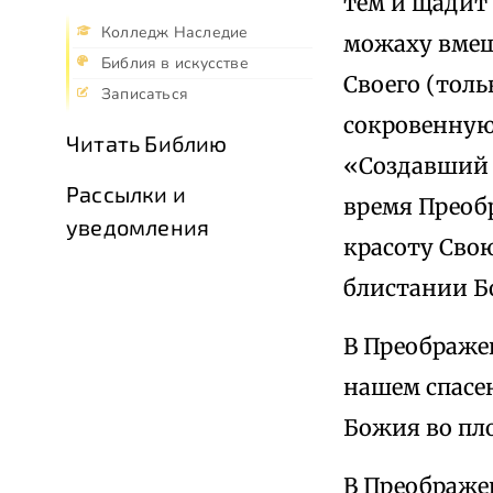
тем и щадит 
Колледж Наследие
можаху вмещ
Библия в искусстве
Своего (тол
Записаться
сокровенную
Читать Библию
«Создавший 
Рассылки и
время Преобр
уведомления
красоту Свою
блистании Б
В Преображе
нашем спасе
Божия во пло
В Преображе