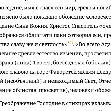
лосердие, имже спасл еси мир, грехом по
и ясно было показано обожение человече
щение Сына Божия. Христос Спаситель «оч
еображься облистати паки сотворил еси, пре
321
тва славу же и светлость»
. «Во всего Ад
невшее древле естество изменив, просветил е
рака (лица) Твоего, богосоделал (обожил)
ою славою на горе Фаворстей явлься неизр
 (необъятный) и незаходимый Свет, Отчее
ание облистав, просветив), человеки обож
Преображение Господне в стихирах указыва