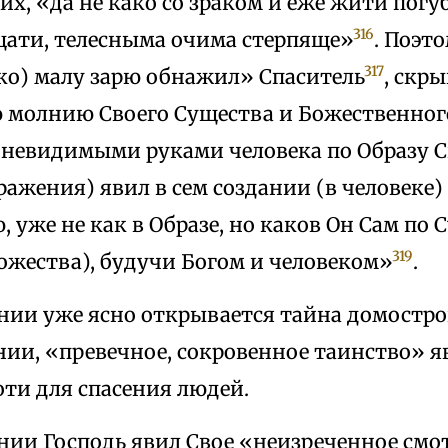
их, «да не како со зраком и еже жити погу
316
ати, телесныма очима стерпяще»
. Поэт
317
ько) малу зарю обнажил» Спаситель
, скр
 молнию Своего Существа и Божественног
невидимыми руками человека по Образу С
ажения) явил в сем создании (в человеке
, уже не как в Образе, но каков Он Сам по 
319
ожества), будучи Богом и человеком»
.
нии уже ясно открывается тайна домостро
нии, «превечное, сокровенное таинство» 
ти для спасения людей.
нии Господь явил Свое «неизреченное смот