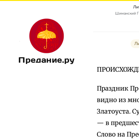
Ли
Шиманский Г
Л
Предание.ру
ПРОИСХОЖДЕ
Праздник Пре
видно из мн
Златоуста. С
— в предшест
Слово на Пре