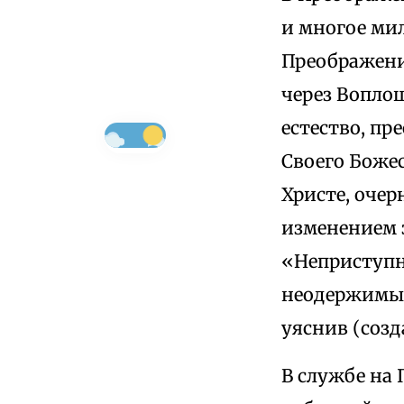
и многое ми
Преображени
через Вопло
естество, пр
Своего Божес
Христе, очер
изменением з
«Неприступн
неодержимый
уяснив (созд
В службе на 