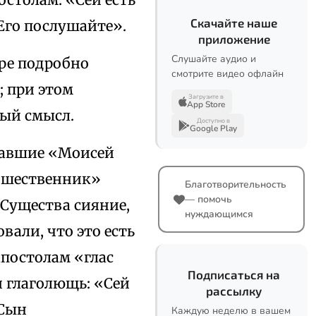
Скачайте наше
Его послушайте».
приложение
Слушайте аудио и
ре подробно
смотрите видео офлайн
; при этом
Загрузите в
App Store
ный смысл.
Доступно в
Google Play
вавшие «Моисей
ошественник»
Благотворительность
— помочь
 Существа сияние,
нуждающимся
али, что это есть
 апостолам «глас
Подписаться на
 глаголющь: «Сей
рассылку
 Сын
Каждую неделю в вашем