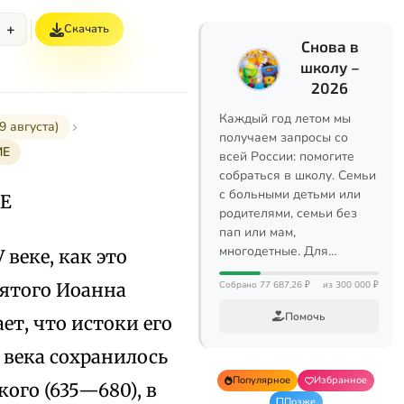
+
Скачать
Снова в
школу –
2026
Каждый год летом мы
августа)
получаем запросы со
ИЕ
всей России: помогите
собраться в школу. Семьи
с больными детьми или
Е
родителями, семьи без
пап или мам,
многодетные. Для…
веке, как это
вятого Иоанна
Собрано 77 687,26 ₽
из 300 000 ₽
Помочь
ет, что истоки его
 века сохранилось
Популярное
Избранное
ого (635—680), в
Позже