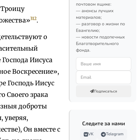
почтовом ящике:
в Троицу
— анонсы лучших
материалов;
312
ожества»
.
— разговор о жизни по
Евангелию;
детельствуют о
— новости подопечных
Благотворительного
пасительный
фонда.
 Господа Иисуса
ное Воскресение»,
ре Господь Иисус
Подписаться
о Своего зрака
азныя доброты
, уверяя,
Следите за нами
стве), Он вместе с
VK
Telegram