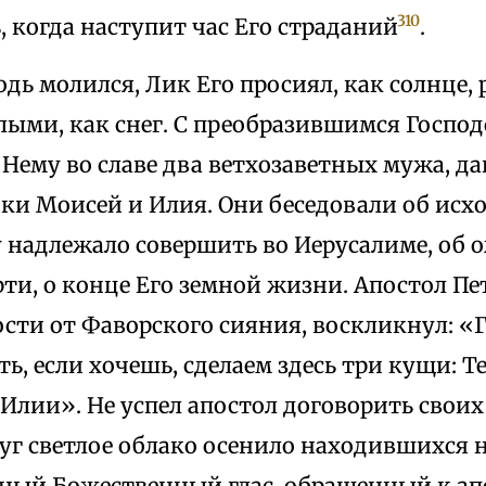
310
 когда наступит час Его страданий
.
одь молился, Лик Его просиял, как солнце,
лыми, как снег. С преобразившимся Госпо
 Нему во славе два ветхозаветных мужа, д
ки Моисей и Илия. Они беседовали об исхо
 надлежало совершить во Иерусалиме, об 
рти, о конце Его земной жизни. Апостол Пе
сти от Фаворского сияния, воскликнул: «
ть, если хочешь, сделаем здесь три кущи: Т
 Илии». Не успел апостол договорить сво
руг светлое облако осенило находившихся н
дный Божественный глас, обращенный к апо