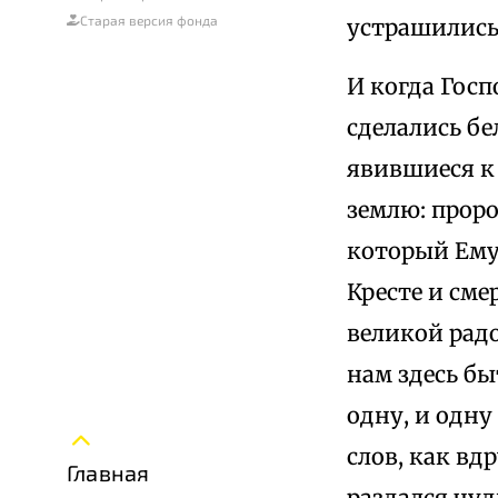
Старая версия фонда
устрашились,
И когда Госп
сделались бе
явившиеся к
землю: проро
который Ему
Кресте и сме
великой радо
нам здесь бы
одну, и одну
слов, как вд
Главная
раздался чу