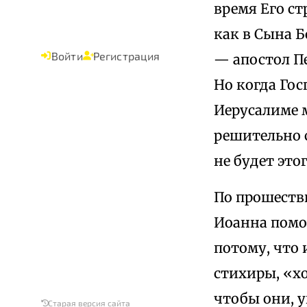
время Его ст
как в Сына Б
Войти
Регистрация
— апостол Пе
Но когда Го
Иерусалиме м
решительно с
не будет это
По прошестви
Иоанна помол
потому, что
стихиры, «хо
чтобы они, у
Старая версия сайта