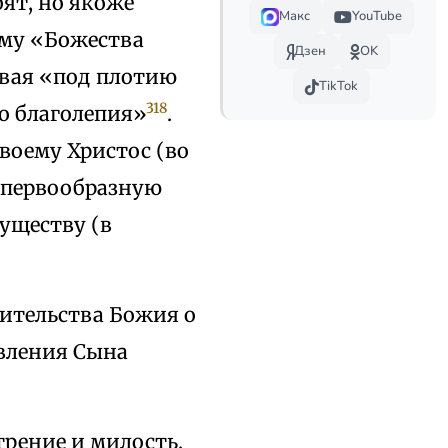
бят, но якоже
Макс
YouTube
ому «Божества
Дзен
OK
ывая «под плотию
TikTok
318
о благолепия»
.
воему Христос (во
) первообразную
Существу (в
ительства Божия о
явления Сына
рение и милость,