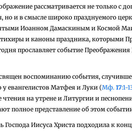
ображение рассматривается не только с д
, но и в смысле широко празднуемого цер
 святыми Иоанном Дамаскиным и Космой М
стихиры и каноны праздника, которыми П
егодня прославляет событие Преображения 
священ воспоминанию события, случившег
 у евангелистов Матфея и Луки (
Мф.
17
:1-1
е чтения на утрене и Литургии и песнопен
ают полное представление об этом событии
ь Господа Иисуса Христа подходила к конц