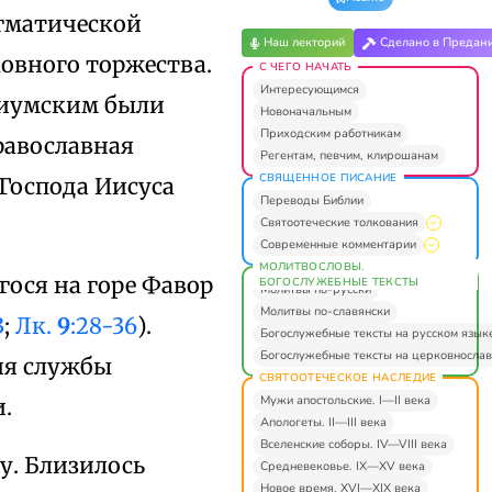
огматической
Наш лекторий
Сделано в Предан
ковного торжества.
С ЧЕГО НАЧАТЬ
Интересующимся
аиумским были
Новоначальным
Приходским работникам
равославная
Регентам, певчим, клирошанам
СВЯЩЕННОЕ ПИСАНИЕ
Господа Иисуса
Переводы Библии
Святоотеческие толкования
Современные комментарии
МОЛИТВОСЛОВЫ.
ося на горе Фавор
БОГОСЛУЖЕБНЫЕ ТЕКСТЫ
Молитвы по-русски
Молитвы по-славянски
3
;
Лк.
9
:28-36
).
Богослужебные тексты на русском язык
Богослужебные тексты на церковнослав
ия службы
СВЯТООТЕЧЕСКОЕ НАСЛЕДИЕ
Мужи апостольские. I—II века
.
Апологеты. II—III века
Вселенские соборы. IV—VIII века
у. Близилось
Средневековье. IX—XV века
Новое время. XVI—XIX века