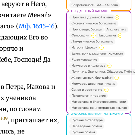
 веруют в Него,
Современность. XX—XXI века
ПРЕДМЕТНЫЙ КАТАЛОГ
почитаете Меня?»
Практика духовной жизни
Систематическое богословие
аго» (
Мф.
16
:15-16
).
Проповеди, беседы
Апологетика
Философия
Патрология
идающих Его во
Литургическое богословие
орячо и
История Церкви
Единство и разделения христиан
ебе, Господи! Да
Религиоведение
Искусство и культура
Политика. Экономика. Общество. Публи
Жития святых, биографии
Мемуары, дневники, письма
в Петра, Иакова и
Семья и воспитание
Психология и терапия
их учеников
Материалы о благотворительности
н, по словам
Материалы на иностранных языках
ХУДОЖЕСТВЕННАЯ ЛИТЕРАТУРА
309
»
, приглашает их,
Русская литература
Переводная поэзия
лись, не
Русская поэзия