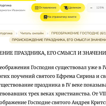
тургика
−
Оглавление
Целиком
125%
ермоген Иванович
На страничку книги
итургика
Читать онлайн
ПРЕОБРАЖЕНИЕ ГОСПОДНЕ (6/19 
ПРОИСХОЖДЕНИЕ ПРАЗДНИКА, ЕГО СМЫСЛ И ЗНАЧЕН
НИЕ ПРАЗДНИКА, ЕГО СМЫСЛ И ЗНАЧЕНИ
ображения Господня существовал уже в IV 
огих поучений святого Ефрема Сирина и с
уществование праздника в IV веке показыва
вовавших трех веках христианства. От VII
ображение Господне святого Андрея Критск