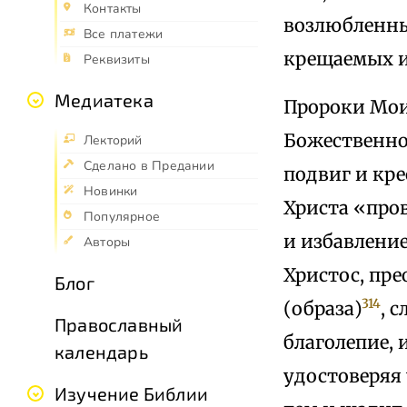
Контакты
возлюбленный
Все платежи
крещаемых и
Реквизиты
Медиатека
Пророки Мои
Божественно
Лекторий
Сделано в Предании
подвиг и кр
Новинки
Христа «пров
Популярное
и избавлени
Авторы
Христос, пре
Блог
314
(образа)
, 
Православный
благолепие, 
календарь
удостоверяя 
Изучение Библии