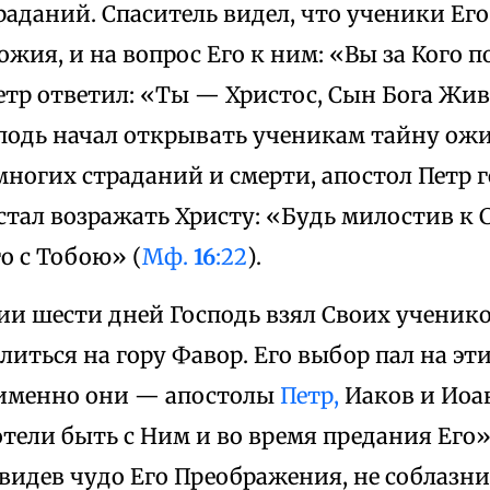
раданий. Спаситель видел, что ученики Его
ожия, и на вопрос Его к ним: «Вы за Кого 
тр ответил: «Ты — Христос, Сын Бога Жив
сподь начал открывать ученикам тайну ож
ногих страданий и смерти, апостол Петр г
тал возражать Христу: «Будь милостив к С
го с Тобою» (
Мф.
16
:22
).
и шести дней Господь взял Своих ученико
иться на гору Фавор. Его выбор пал на эт
 именно они — апостолы
Петр,
Иаков и Иоан
тели быть с Ним и во время предания Его
видев чудо Его Преображения, не соблазни