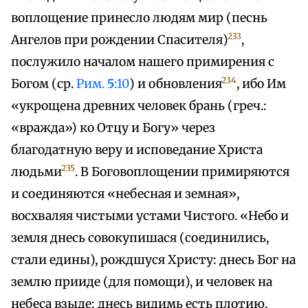
воплощение принесло людям мир (песнь
233
Ангелов при рождении Спасителя)
,
послужило началом нашего примирения с
234
Богом (ср.
Рим.
5
:10
) и обновления
, ибо Им
«укрощена древних человек брань (греч.:
«вражда») ко Отцу и Богу» через
благодатную веру и исповедание Христа
235
людьми
. В Боговоплощении примиряются
и соединяются «небесная и земная»,
восхваляя чистыми устами Чистого. «Небо и
земля днесь совокупишася (соединились,
стали едины), рождшуся Христу: днесь Бог на
землю прииде (для помощи), и человек на
небеса взыде: днесь видимь есть плотию,