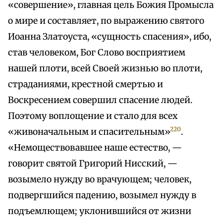
«совершение», главная цель Божия Промысла
о мире и составляет, по выражению святого
Иоанна Златоуста, «сущность спасения», ибо,
став человеком, Бог Слово восприятием
нашей плоти, всей Своей жизнью во плоти,
страданиями, крестной смертью и
Воскресением совершил спасение людей.
Поэтому воплощение и стало для всех
220
«живоначальным и спасительным»
.
«Немоществовавшее наше естество, —
говорит святой Григорий Нисский, —
возымело нужду во врачующем; человек,
подвергшийся падению, возымел нужду в
подъемлющем; уклонившийся от жизни