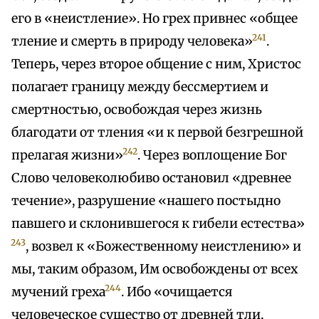
его в «неистление». Но грех привнес «общее
241
тление и смерть в природу человека»
.
Теперь, через второе общение с ним, Христос
полагает границу между бессмертием и
смертностью, освобождая через жизнь
благодати от тления «и к первой безгрешной
242
прелагая жизни»
. Через воплощение Бог
Слово человеколюбиво остановил «древнее
течение», разрушение «нашего постыдно
павшего и склонившегося к гибели естества»
243
, возвел к «Божественному неистлению» и
мы, таким образом, Им освобождены от всех
244
мучений греха
. Ибо «очищается
человеческое существо от древней тли,