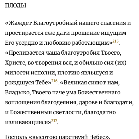
ПЛОДЫ
«Жаждет Благоутробный нашего спасения и
простирается еже дати прощение ищущим
215
Его усердно и любовию работающим»
.
«Преливается чаша благоутробия Твоего,
Христе, во творения вся, и обильно сия (их)
милости исполни, плотию явльшуся и
216
рождшуся Тебе»
. «Великая сияют нам,
Владыко, Твоего паче ума Божественнаго
воплощения благодеяния, дарове и благодати,
и Божественныя светлости, благодатно
217
изливающияся»
.
Господь «высотою царствуяй Небес»,