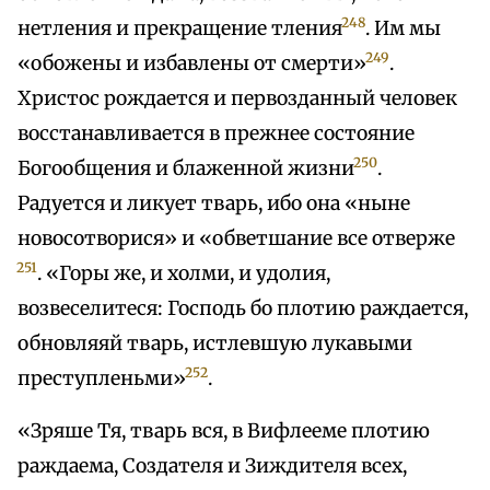
248
нетления и прекращение тления
. Им мы
249
«обожены и избавлены от смерти»
.
Христос рождается и первозданный человек
восстанавливается в прежнее состояние
250
Богообщения и блаженной жизни
.
Радуется и ликует тварь, ибо она «ныне
новосотворися» и «обветшание все отверже
251
. «Горы же, и холми, и удолия,
возвеселитеся: Господь бо плотию раждается,
обновляяй тварь, истлевшую лукавыми
252
преступленьми»
.
«Зряше Тя, тварь вся, в Вифлееме плотию
раждаема, Создателя и Зиждителя всех,