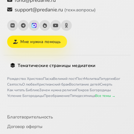
fond@predanie.ru
support@predanie.ru
(техн.вопросы)
Мне нужна помощь
Тематические страницы медиатеки
Рождество Христово
Пасха
Великий пост
Пост
Молитва
Литургия
Бог
Святость
О любви
Христианский брак
Воспитание детей
Смерть
Как читать Библию
Зачем нужна религия
Покров Богородицы
Успение Богородицы
Преображение
Пятидесятница
Все темы →
Благотворительность
Договор оферты