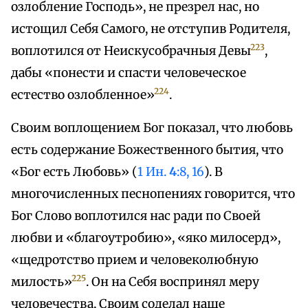
озлобление Господь», не презрел нас, но
истощил Себя Самого, не отступив Родителя,
223
воплотился от Неискусобрачныя Девы
,
дабы «понести и спасти человеческое
224
естество озлобленное»
.
Своим воплощением Бог показал, что любовь
есть содержание Божественного бытия, что
«Бог есть Любовь» (
1 Ин.
4
:8, 16
). В
многочисленных песнопениях говорится, что
Бог Слово воплотился нас ради по Своей
любви и «благоутробию», «яко милосерд»,
«щедротство прием и человеколюбную
225
милость»
. Он на Себя воспринял меру
человечества, Своим соделал наше