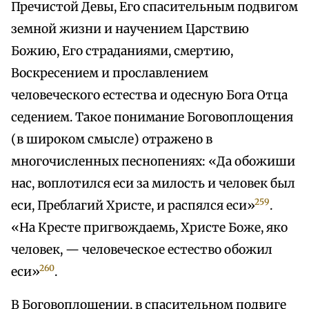
Пречистой Девы, Его спасительным подвигом
земной жизни и научением Царствию
Божию, Его страданиями, смертию,
Воскресением и прославлением
человеческого естества и одесную Бога Отца
седением. Такое понимание Боговоплощения
(в широком смысле) отражено в
многочисленных песнопениях: «Да обожиши
нас, воплотился еси за милость и человек был
259
еси, Преблагий Христе, и распялся еси»
.
«На Кресте пригвождаемь, Христе Боже, яко
человек, — человеческое естество обожил
260
еси»
.
В Боговоплощении, в спасительном подвиге