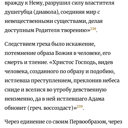
вражду к Нему, разрушил силу властителя
душегубца (диавола), соединяя мир с
невещественными существами, делая
238
доступным Родителя творению»
.
Следствием греха было искажение,
потемнение образа Божия в человеке, его
смерть и тление. «Христос Господь, видев
человека, созданного по образу и подобию,
истлевша преступлением, преклонив небеса
сниде и вселися во утробу девственную
неизменно, да в ней истлевшаго Адама
239
обновит (греч. воссоздаст)»
.
Через единение со своим Первообразом, через