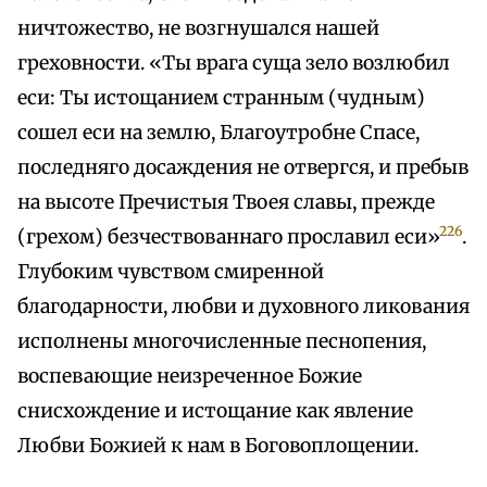
ничтожество, не возгнушался нашей
греховности. «Ты врага суща зело возлюбил
еси: Ты истощанием странным (чудным)
сошел еси на землю, Благоутробне Спасе,
последняго досаждения не отвергся, и пребыв
на высоте Пречистыя Твоея славы, прежде
226
(грехом) безчествованнаго прославил еси»
.
Глубоким чувством смиренной
благодарности, любви и духовного ликования
исполнены многочисленные песнопения,
воспевающие неизреченное Божие
снисхождение и истощание как явление
Любви Божией к нам в Боговоплощении.