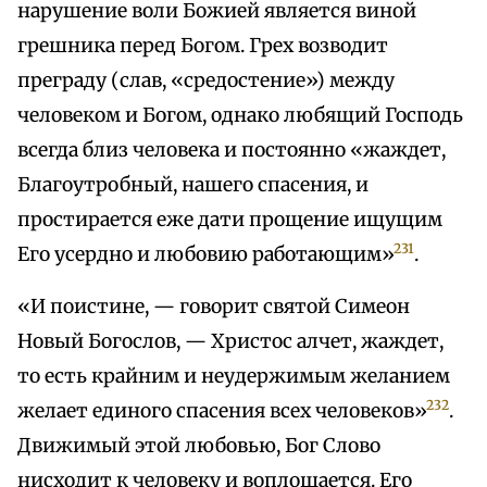
нарушение воли Божией является виной
грешника перед Богом. Грех возводит
преграду (слав, «средостение») между
человеком и Богом, однако любящий Господь
всегда близ человека и постоянно «жаждет,
Благоутробный, нашего спасения, и
простирается еже дати прощение ищущим
231
Его усердно и любовию работающим»
.
«И поистине, — говорит святой Симеон
Новый Богослов, — Христос алчет, жаждет,
то есть крайним и неудержимым желанием
232
желает единого спасения всех человеков»
.
Движимый этой любовью, Бог Слово
нисходит к человеку и воплощается. Его