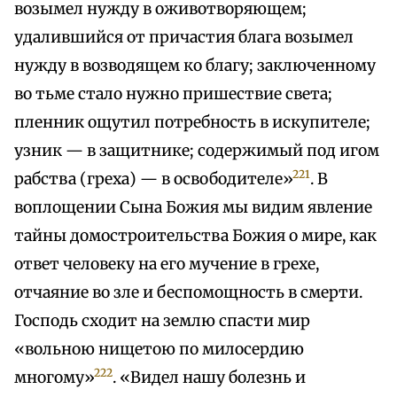
возымел нужду в оживотворяющем;
удалившийся от причастия блага возымел
нужду в возводящем ко благу; заключенному
во тьме стало нужно пришествие света;
пленник ощутил потребность в искупителе;
узник — в защитнике; содержимый под игом
221
рабства (греха) — в освободителе»
. В
воплощении Сына Божия мы видим явление
тайны домостроительства Божия о мире, как
ответ человеку на его мучение в грехе,
отчаяние во зле и беспомощность в смерти.
Господь сходит на землю спасти мир
«вольною нищетою по милосердию
222
многому»
. «Видел нашу болезнь и