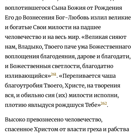
воплотившегося Сына Божия от Рождения
Его до Вознесения Бог-Любовь излил великие
и богатые Свои милости на падшее
человечество и на весь мир. «Великая сияют
нам, Владыко, Твоего паче ума Божественнаго
воплощения благодеяния, дарове и благодати,
и Божественныя светлости, благодатно
261
изливающийся»
. «Переливается чаша
благоутробия Твоего, Христе, на творения
вся, и обильно сия (их) милости исполни,
262
плотию явлыдуся рождшуся Тебе»
.
Высоко превознесено человечество,
спасенное Христом от власти греха и рабства