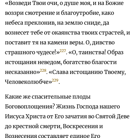
«Возведи Твои очи, о душе моя, и на Божие
воззри смотрение и благоутробие, како
небеса преклонив, на землю сниде, да
вознесет тебе от окаянства твоих страстей, и
поставит тя на камени веры. О, дивство
227
страшного чудесе!»
. «О, таинства! Образ
истощания неведом, богатство благости
228
несказанно»
. «Слава истощанию Твоему,
229
Человеколюбче»
.
Какие же спасительные плоды
Боговоплощения? Жизнь Господа нашего
Иисуса Христа от Его зачатия во Святой Деве
до крестной смерти, Воскресения и
Вознесения составляет единое Его