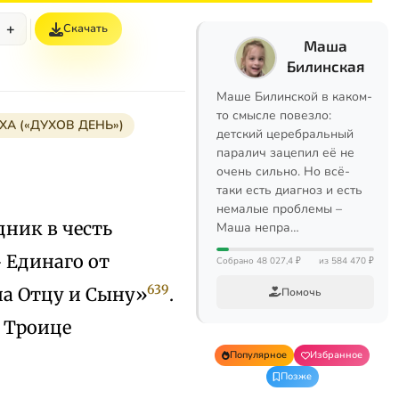
+
Скачать
Маша
Билинская
Маше Билинской в каком-
то смысле повезло:
ХА («ДУХОВ ДЕНЬ»)
детский церебральный
паралич зацепил её не
очень сильно. Но всё-
таки есть диагноз и есть
немалые проблемы –
дник в честь
Маша непра…
> Единаго от
Собрано 48 027,4 ₽
из 584 470 ₽
639
на Отцу и Сыну»
.
Помочь
 Троице
Популярное
Избранное
Позже