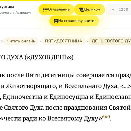
тургика
−
Оглавление
Целиком
125%
ермоген Иванович
На страничку книги
Читать онлайн
ПЯТИДЕСЯТНИЦА
ДЕНЬ СВЯТОГО ДУ
О ДУХА («ДУХОВ ДЕНЬ»)
ик после Пятидесятницы совершается праз
 и Животворящаго, и Всесильнаго Духа, <...
, Единочестна и Единосущна и Единослав
е Святого Духа после празднования Святой
640
«чести ради ко Всесвятому Духу»
.