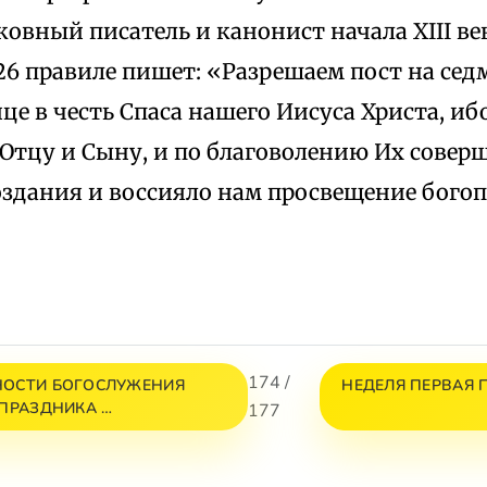
овный писатель и канонист начала XIII ве
26 правиле пишет: «Разрешаем пост на сед
е в честь Спаса нашего Иисуса Христа, иб
 Отцу и Сыну, и по благоволению Их совер
оздания и воссияло нам просвещение бого
174 /
НОСТИ БОГОСЛУЖЕНИЯ
НЕДЕЛЯ ПЕРВАЯ 
ПРАЗДНИКА …
177