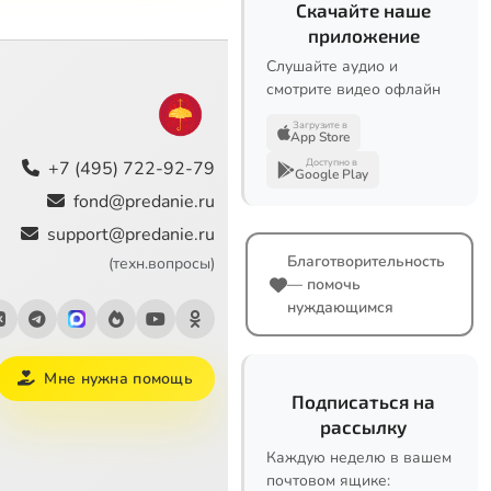
Скачайте наше
приложение
Слушайте аудио и
смотрите видео офлайн
Загрузите в
App Store
Доступно в
+7 (495) 722-92-79
Google Play
fond@predanie.ru
support@predanie.ru
Благотворительность
(техн.вопросы)
— помочь
нуждающимся
Мне нужна помощь
Подписаться на
рассылку
Каждую неделю в вашем
почтовом ящике: