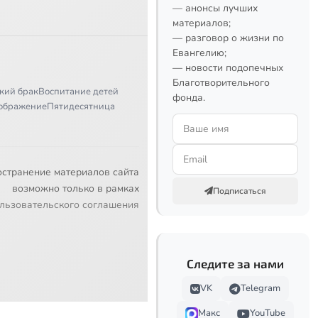
— анонсы лучших
материалов;
— разговор о жизни по
Евангелию;
— новости подопечных
Благотворительного
кий брак
Воспитание детей
фонда.
ображение
Пятидесятница
остранение материалов сайта
возможно только в рамках
Подписаться
льзовательского соглашения
Следите за нами
VK
Telegram
Макс
YouTube