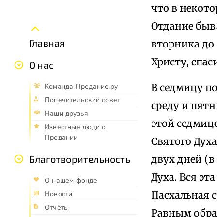
что в некот
Отдание быва
Главная
вторника до
Христу, спа
О нас
В седмицу по
Команда Предание.ру
Попечительский совет
среду и пят
Наши друзья
этой седмице
Известные люди о
Предании
Святого Духа
двух дней (в
Благотворительность
Духа. Вся эт
О нашем фонде
Пасхальная 
Новости
Отчёты
Равным образ