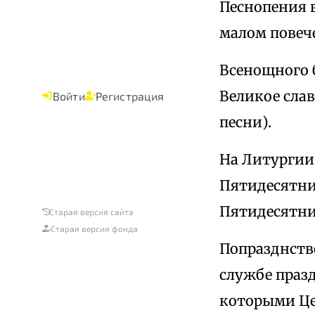
Песнопения в
малом повеч
Всенощного б
Великое слав
Войти
Регистрация
песни).
На Литургии
Пятидесятни
Пятидесятн
Старая версия сайта
Старая версия фонда
Попразднств
службе праз
которыми Це