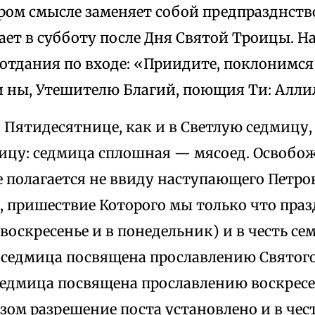
ором смысле заменяет собой предпразднств
ет в субботу после Дня Святой Троицы. Н
 отдания по входе: «Приидите, поклонимся
си ны, Утешителю Благий, поющия Ти: Алли
 Пятидесятнице, как и в Светлую седмицу, 
ницу: седмица сплошная — мясоед. Освобож
 полагается не ввиду наступающего Петрова
, пришествие Которого мы только что праз
 воскресенье и в понедельник) и в честь се
а седмица посвящена прославлению Святого
седмица посвящена прославлению воскрес
ом разрешение поста установлено и в чест