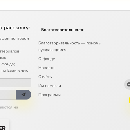
а рассылку:
Благотворительность
ашем почтовом
Благотворительность — помочь
нуждающимся
атериалов;
ных
О фонде
 фонда;
Новости
 по Евангелию.
Отчёты
Им помогли
Программы
ляются на