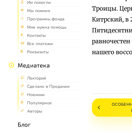
Им помогли
Троицы. Церк
Мы помним
Китрский, в 
Программы фонда
Мне нужна помощь
Пятидесятниц
Контакты
равночестен
Все платежи
нашего восс
Реквизиты
Медиатека
Лекторий
Сделано в Предании
Новинки
Популярное
ОСОБЕН
Авторы
Блог