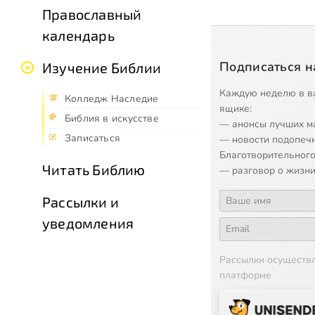
Православный
календарь
Подписаться н
Изучение Библии
Каждую неделю в в
Колледж Наследие
ящике:
Библия в искусстве
— анонсы лучших м
Записаться
— новости подопеч
Благотворительного
Читать Библию
— разговор о жизни
Рассылки и
уведомления
Рассылки осуществ
платформе