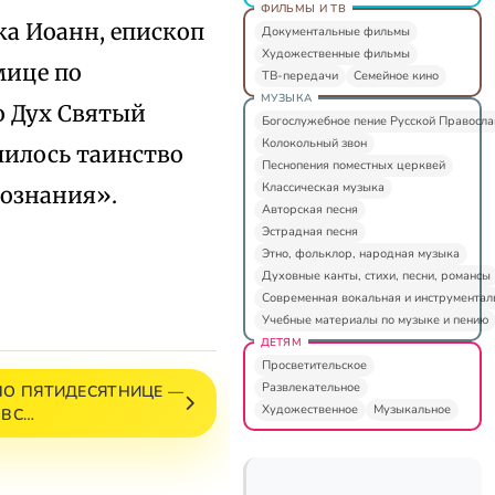
ФИЛЬМЫ И ТВ
ка Иоанн, епископ
Документальные фильмы
Художественные фильмы
мице по
ТВ-передачи
Семейное кино
МУЗЫКА
о Дух Святый
Богослужебное пение Русской Правосл
Колокольный звон
шилось таинство
Песнопения поместных церквей
Классическая музыка
познания».
Авторская песня
Эстрадная песня
Этно, фольклор, народная музыка
Духовные канты, стихи, песни, романсы
Современная вокальная и инструментал
Учебные материалы по музыке и пению
ДЕТЯМ
Просветительское
Развлекательное
ПО ПЯТИДЕСЯТНИЦЕ —
Художественное
Музыкальное
ВС…