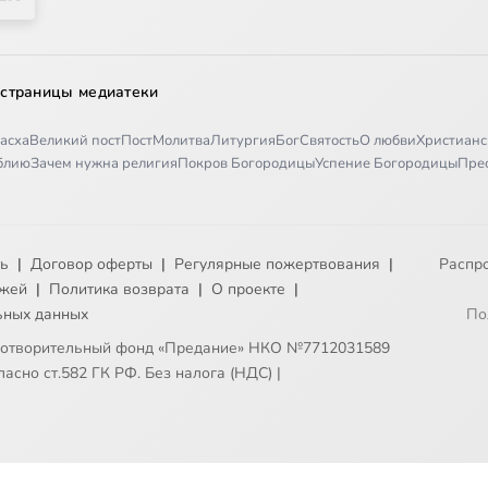
 страницы медиатеки
асха
Великий пост
Пост
Молитва
Литургия
Бог
Святость
О любви
Христианс
иблию
Зачем нужна религия
Покров Богородицы
Успение Богородицы
Пре
ть
|
Договор оферты
|
Регулярные пожертвования
|
Распр
ежей
|
Политика возврата
|
О проекте
|
ьных данных
По
готворительный фонд «Предание» НКО №7712031589
асно ст.582 ГК РФ. Без налога (НДС)
|