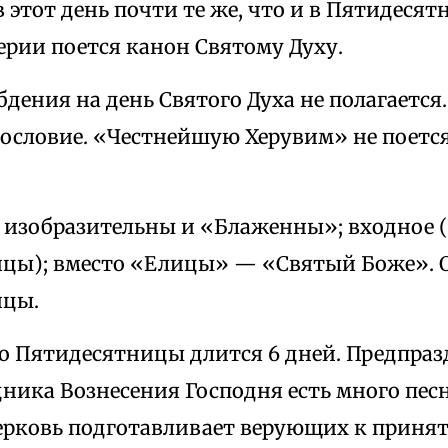
 этот день почти те же, что и в Пятидесят
ерии поется канон Святому Духу.
дения на день Святого Духа не полагается.
ословие. «Честнейшую Херувим» не поется
 изобразительны и «Блаженны»; входное (
цы); вместо «Елицы» — «Святый Боже». 
ицы.
о Пятидесятницы длится 6 дней. Предпразд
дника Вознесения Господня есть много пес
рковь подготавливает верующих к принят