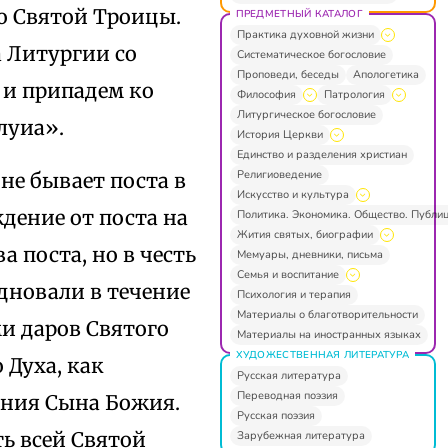
о Святой Троицы.
ПРЕДМЕТНЫЙ КАТАЛОГ
Практика духовной жизни
а Литургии со
Систематическое богословие
Проповеди, беседы
Апологетика
 и припадем ко
Философия
Патрология
Литургическое богословие
луиа».
История Церкви
Единство и разделения христиан
Религиоведение
не бывает поста в
Искусство и культура
дение от поста на
Политика. Экономика. Общество. Публи
Жития святых, биографии
 поста, но в честь
Мемуары, дневники, письма
Семья и воспитание
дновали в течение
Психология и терапия
Материалы о благотворительности
ми даров Святого
Материалы на иностранных языках
ХУДОЖЕСТВЕННАЯ ЛИТЕРАТУРА
 Духа, как
Русская литература
Переводная поэзия
ения Сына Божия.
Русская поэзия
ь всей Святой
Зарубежная литература