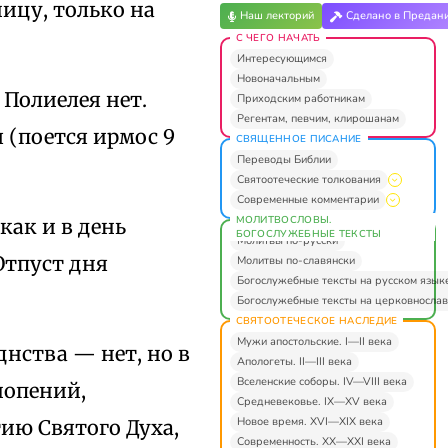
ницу, только на
Наш лекторий
Сделано в Предан
С ЧЕГО НАЧАТЬ
Интересующимся
Новоначальным
 Полиелея нет.
Приходским работникам
Регентам, певчим, клирошанам
 (поется ирмос 9
СВЯЩЕННОЕ ПИСАНИЕ
Переводы Библии
Святоотеческие толкования
Современные комментарии
МОЛИТВОСЛОВЫ.
как и в день
БОГОСЛУЖЕБНЫЕ ТЕКСТЫ
Молитвы по-русски
Отпуст дня
Молитвы по-славянски
Богослужебные тексты на русском язык
Богослужебные тексты на церковнослав
СВЯТООТЕЧЕСКОЕ НАСЛЕДИЕ
Мужи апостольские. I—II века
нства — нет, но в
Апологеты. II—III века
Вселенские соборы. IV—VIII века
нопений,
Средневековье. IX—XV века
Новое время. XVI—XIX века
ию Святого Духа,
Современность. XX—XXI века