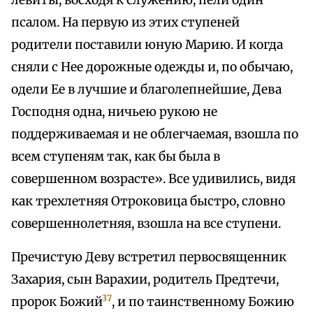
левиты, восходя к служению, пели один
псалом. На первую из этих ступеней
родители поставили юную Марию. И когда
сняли с Нее дорожные одежды и, по обычаю,
одели Ее в лучшие и благолепнейшие, Дева
Господня одна, ничьею рукою не
поддерживаемая и не облегчаемая, взошла по
всем ступеням так, как бы была в
совершенном возрасте». Все удивились, видя
как трехлетняя Отроковица быстро, словно
совершеннолетняя, взошла на все ступени.
Пречистую Деву встретил первосвященник
Захария, сын Варахии, родитель Предтечи,
37
пророк Божий
, и по таинственному Божию