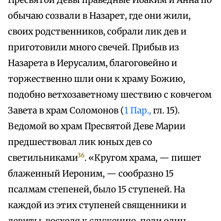
Пресвятой Девы праведные Иоаким и Анна по
обычаю созвали в Назарет, где они жили,
своих родственников, собрали лик дев и
приготовили много свечей. Прибыв из
Назарета в Иерусалим, благоговейно и
торжественно шли они к храму Божию,
подобно ветхозаветному шествию с ковчегом
Завета в храм Соломонов (
1 Пар.,
гл. 15).
Ведомой во храм Пресвятой Деве Марии
предшествовал лик юных дев со
36
светильниками
. «Кругом храма, — пишет
блаженный Иероним, — сообразно 15
псалмам степеней, было 15 ступеней. На
каждой из этих ступеней священники и