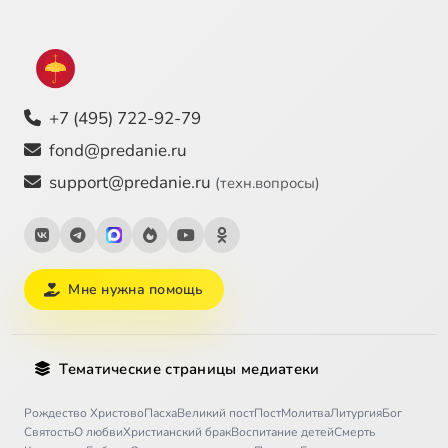
+7 (495) 722-92-79
fond@predanie.ru
support@predanie.ru
(техн.вопросы)
Мне нужна помощь
Тематические страницы медиатеки
Рождество Христово
Пасха
Великий пост
Пост
Молитва
Литургия
Бог
Святость
О любви
Христианский брак
Воспитание детей
Смерть