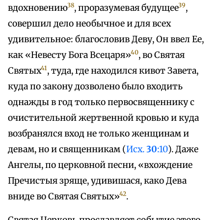
38
39
вдохновению
, проразумевая будущее
,
совершил дело необычное и для всех
удивительное: благословив Деву, Он ввел Ее,
40
как «Невесту Бога Всецаря»
, во Святая
41
Святых
, туда, где находился кивот Завета,
куда по закону дозволено было входить
однажды в год только первосвященнику с
очистительной жертвенной кровью и куда
возбранялся вход не только женщинам и
девам, но и священникам (
Исх.
30
:10
). Даже
Ангелы, по церковной песни, «вхождение
Пречистыя зряще, удивишася, како Дева
42
вниде во Святая Святых»
.