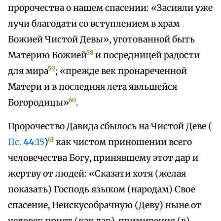
пророчества о нашем спасении: «Засияли уже
лучи благодати со вступлением в храм
Божией Чистой Девы», уготованной быть
58
Материю Божией
и посредницей радости
59
для мира
; «прежде век пронареченной
Матери и в последняя лета явльшейся
60
Богородицы»
.
Пророчество Давида сбылось на Чистой Деве (
61
Пс.
44
:15
)
как чистом приношении всего
человечества Богу, принявшему этот дар и
жертву от людей: «Сказати хотя (желая
показать) Господь языком (народам) Свое
спасение, Неискусобрачную (Деву) ныне от