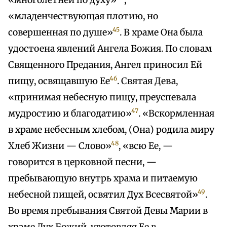
«многолетней по духу»
,
«младенчествующая плотию, но
45
совершенная по душе»
. В храме Она была
удостоена явлений Ангела Божия. По словам
Священного Предания, Ангел приносил Ей
46
пищу, освящавшую Ее
. Святая Дева,
«принимая небесную пищу, преуспевала
47
мудростию и благодатию»
. «Вскормленная
в храме небесным хлебом, (Она) родила миру
48
Хлеб Жизни — Слово»
, «всю Ее, —
говорится в церковной песни, —
пребывающую внутрь храма и питаемую
49
небесной пищей, освятил Дух Всесвятой»
.
Во время пребывания Святой Девы Марии в