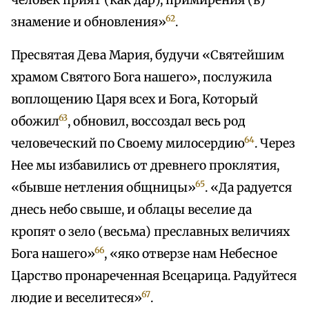
человек прият (как дар), примирения (в)
62
знамение и обновления»
.
Пресвятая Дева Мария, будучи «Святейшим
храмом Святого Бога нашего», послужила
воплощению Царя всех и Бога, Который
63
обожил
, обновил, воссоздал весь род
64
человеческий по Своему милосердию
. Через
Нее мы избавились от древнего проклятия,
65
«бывше нетления общницы»
. «Да радуется
днесь небо свыше, и облацы веселие да
кропят о зело (весьма) преславных величиях
66
Бога нашего»
, «яко отверзе нам Небесное
Царство пронареченная Всецарица. Радуйтеся
67
людие и веселитеся»
.