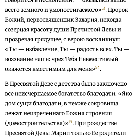
говорится в песнопении, — оказалась выше
53
всего земного и умопостигаемого»
. Пророк
Божий, первосвященник Захария, некогда
созерцая красоту души Пречистой Девы и
прозревая грядущее, с верою воскликнул:
«Ты — избавление, Ты — радость всех. Ты —
воззвание наше: чрез Тебя Невместимый
54
окажется вместимым для меня»
.
В Пресвятой Деве с детства было заключено
все неисчерпаемое богатство благодати: «Яко
дом сущи благодати, в немже сокровища
лежат неизреченнаго Божия строения
55
(домостроительства)»
. При рождестве
Пресвятой Девы Марии только Ее родители