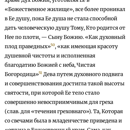
храме Дух Божий, уготовляя Ее в
«Божественное жилище», все более проникал
в Ее душу, пока Ее душа не стала способной
дать человеческую душу Тому, Кто родится от
Нее по плоти, — Сыну Божию. «Как духовный
50
плод праведных»
, «как имеющая красоту
душевной чистоты и исполненная
благодатию Божией с неба, Чистая
51
Богородица»
Дева путем духовного подвига
и совершенствования достигла такой высоты
святости, при которой Ее тело стало
совершенно невосприимчивым для греха
(слав. для «течения греховнаго»). Та, Которая
со свечами была в младенчестве приведена и