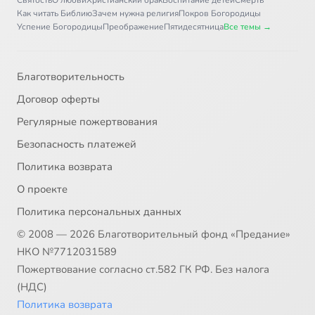
Святость
О любви
Христианский брак
Воспитание детей
Смерть
Как читать Библию
Зачем нужна религия
Покров Богородицы
Успение Богородицы
Преображение
Пятидесятница
Все темы →
Благотворительность
Договор оферты
Регулярные пожертвования
Безопасность платежей
Политика возврата
О проекте
Политика персональных данных
© 2008 — 2026 Благотворительный фонд «Предание»
НКО №7712031589
Пожертвование согласно ст.582 ГК РФ. Без налога
(НДС)
Политика возврата