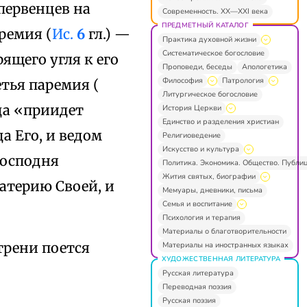
первенцев на
Современность. XX—XXI века
ПРЕДМЕТНЫЙ КАТАЛОГ
ремия (
Ис.
6
гл.) —
Практика духовной жизни
Систематическое богословие
ящего угля к его
Проповеди, беседы
Апологетика
Философия
Патрология
тья паремия (
Литургическое богословие
да «приидет
История Церкви
Единство и разделения христиан
а Его, и ведом
Религиоведение
Искусство и культура
Господня
Политика. Экономика. Общество. Публи
Жития святых, биографии
атерию Своей, и
Мемуары, дневники, письма
Семья и воспитание
Психология и терапия
Материалы о благотворительности
трени поется
Материалы на иностранных языках
ХУДОЖЕСТВЕННАЯ ЛИТЕРАТУРА
Русская литература
Переводная поэзия
Русская поэзия