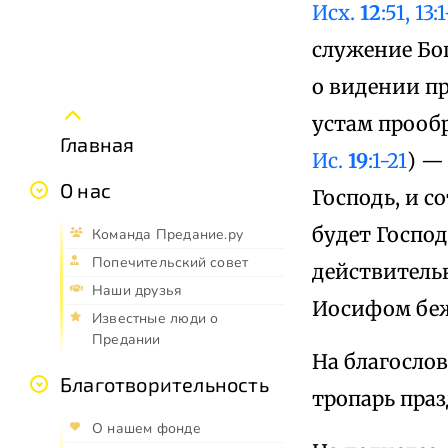
Исх.
12
:51, 13:
служение Бог
о видении пр
устам прообр
Главная
Ис.
19
:1-21
) —
О нас
Господь, и с
будет Господ
Команда Предание.ру
Попечительский совет
действительн
Наши друзья
Иосифом беж
Известные люди о
Предании
На благослов
Благотворительность
тропарь праз
О нашем фонде