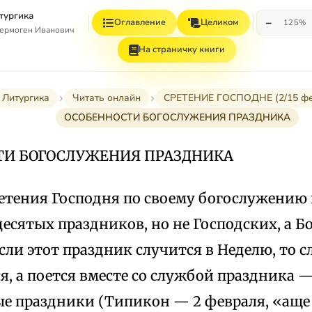
тургика
−
Оглавление
Целиком
125%
ермоген Иванович
На страничку книги
Литургика
Читать онлайн
СРЕТЕНИЕ ГОСПОДНЕ (2/15 фе
ОСОБЕННОСТИ БОГОСЛУЖЕНИЯ ПРАЗДНИКА
ТИ БОГОСЛУЖЕНИЯ ПРАЗДНИКА
етения Господня по своему богослужению
есятых праздников, но не Господских, а 
сли этот праздник случится в Неделю, то 
я, а поется вместе со службой праздника —
е праздники (Типикон — 2 февраля, «аще 