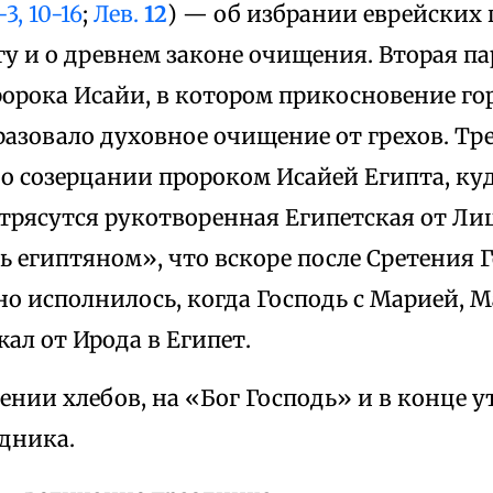
1-3, 10-16
;
Лев.
12
) — об избрании еврейских 
у и о древнем законе очищения. Вторая па
орока Исайи, в котором прикосновение гор
азовало духовное очищение от грехов. Тре
 о созерцании пророком Исайей Египта, ку
отрясутся рукотворенная Египетская от Лиц
ь египтяном», что вскоре после Сретения 
о исполнилось, когда Господь с Марией, М
ал от Ирода в Египет.
ении хлебов, на «Бог Господь» и в конце у
дника.