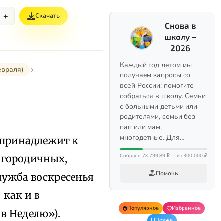
+
Скачать
Снова в
школу –
2026
Каждый год летом мы
враля)
получаем запросы со
всей России: помогите
собраться в школу. Семьи
с больными детьми или
родителями, семьи без
пап или мам,
многодетные. Для…
 принадлежит к
Богородичных,
Собрано 78 799,89 ₽
из 300 000 ₽
Помочь
служба воскресенья
 как и в
Популярное
Избранное
в Неделю»).
Позже