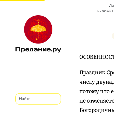
Ли
Шиманский Г
Предание.ру
ОСОБЕННОС
Праздник Ср
числу двунад
потому что е
не отменяетс
Богородичны