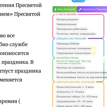
тения Пресвятой
Наш лекторий
Сделано в Предан
нием» Пресвятой
С ЧЕГО НАЧАТЬ
Интересующимся
Новоначальным
Приходским работникам
Регентам, певчим, клирошанам
во все
СВЯЩЕННОЕ ПИСАНИЕ
обно службе
Переводы Библии
Святоотеческие толкования
роизносится
Современные комментарии
МОЛИТВОСЛОВЫ.
 праздника. В
БОГОСЛУЖЕБНЫЕ ТЕКСТЫ
Молитвы по-русски
Молитвы по-славянски
тпуст праздника
Богослужебные тексты на русском язык
Богослужебные тексты на церковнослав
аменяется
СВЯТООТЕЧЕСКОЕ НАСЛЕДИЕ
Мужи апостольские. I—II века
Апологеты. II—III века
Вселенские соборы. IV—VIII века
аремия (
Средневековье. IX—XV века
Новое время. XVI—XIX века