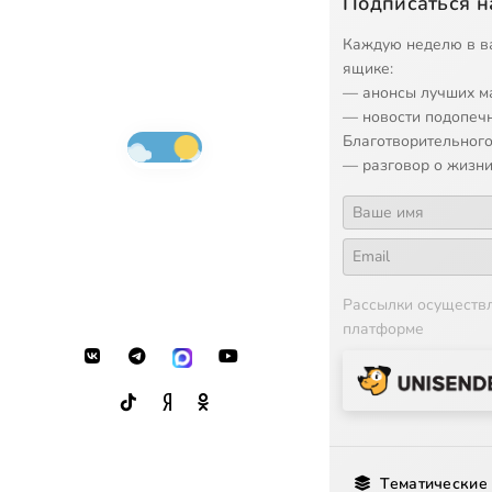
Подписаться н
Каждую неделю в в
ящике:
— анонсы лучших м
— новости подопеч
Благотворительного
— разговор о жизни
Рассылки осуществ
платформе
Тематические