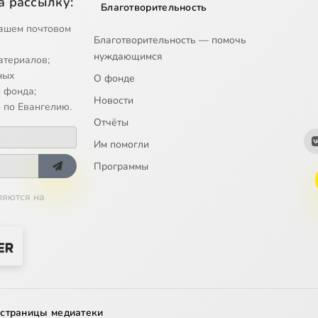
а рассылку:
Благотворительность
ашем почтовом
Благотворительность — помочь
нуждающимся
атериалов;
ных
О фонде
 фонда;
Новости
 по Евангелию.
Отчёты
Им помогли
Программы
ляются на
 страницы медиатеки