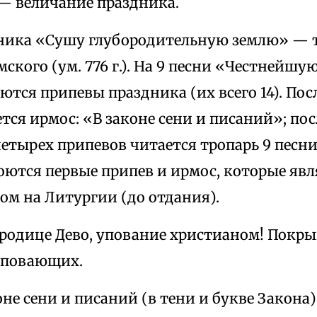
 — величание праздника.
ника «Сушу глубородительную землю» — т
кого (ум. 776 г.). На 9 песни «Честнейшу
оются припевы праздника (их всего 14). Пос
тся ирмос: «В законе сени и писаний»; пос
тырех припевов читается тропарь 9 песни
оются первые припев и ирмос, которые яв
ом на Литургии (до отдания).
ородице Дево, упование христианом! Покры
 уповающих.
оне сени и писаний (в тени и букве Закона