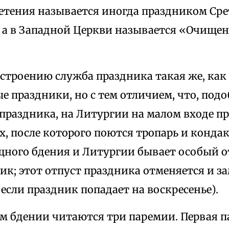
етения называется иногда праздником Сре
 а в Западной Церкви называется «Очище
строению служба праздника такая же, как 
 праздники, но с тем отличием, что, под
 праздника, на Литургии на малом входе п
, после которого поются тропарь и кондак
щного бдения и Литургии бывает особый о
ик; этот отпуст праздника отменяется и з
если праздник попадает на воскресенье).
м бдении читаются три паремии. Первая п