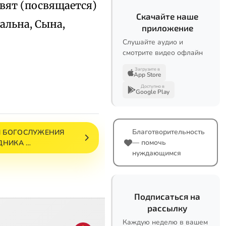
свят (посвящается)
Скачайте наше
альна, Сына,
приложение
Слушайте аудио и
смотрите видео офлайн
Загрузите в
App Store
Доступно в
Google Play
Благотворительность
 БОГОСЛУЖЕНИЯ
— помочь
ДНИКА …
нуждающимся
Подписаться на
рассылку
Каждую неделю в вашем