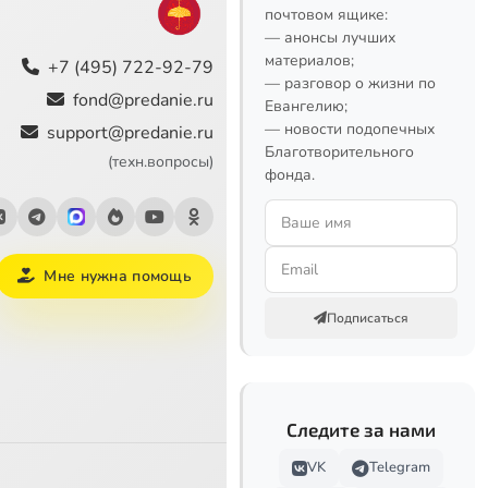
почтовом ящике:
— анонсы лучших
материалов;
+7 (495) 722-92-79
— разговор о жизни по
fond@predanie.ru
Евангелию;
— новости подопечных
support@predanie.ru
Благотворительного
(техн.вопросы)
фонда.
Мне нужна помощь
Подписаться
Следите за нами
VK
Telegram