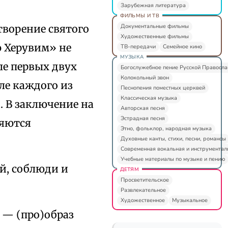
Зарубежная литература
ФИЛЬМЫ И ТВ
Документальные фильмы
ворение святого
Художественные фильмы
ю Херувим» не
ТВ-передачи
Семейное кино
МУЗЫКА
ле первых двух
Богослужебное пение Русской Правосл
Колокольный звон
ле каждого из
Песнопения поместных церквей
Классическая музыка
. В заключение на
Авторская песня
Эстрадная песня
ляются
Этно, фольклор, народная музыка
Духовные канты, стихи, песни, романсы
Современная вокальная и инструментал
Учебные материалы по музыке и пению
й, соблюди и
ДЕТЯМ
Просветительское
Развлекательное
Художественное
Музыкальное
) — (про)образ