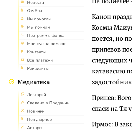
На полиелее
Новости
Отчёты
Канон празд
Им помогли
Космы Маиумс
Мы помним
Программы фонда
поется, но п
Мне нужна помощь
припевов пое
Контакты
следующих че
Все платежи
Реквизиты
катавасию п
Медиатека
задостойник
Лекторий
Припев: Бог
Сделано в Предании
спаси на Тя
Новинки
Популярное
Ирмос: В зак
Авторы