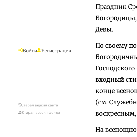
Праздник Ср
Богородицы,
Девы.
По своему по
Войти
Регистрация
Богородичные
Господского
входный стих
конце всено
(см. Служебн
Старая версия сайта
воскресным, 
Старая версия фонда
На всенощно