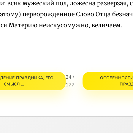
: всяк мужеский пол, ложесна разверзая, 
оэтому) перворожденное Слово Отца безнач
ся Материю неискусомужно, величаем.
24 /
ЕНИЕ ПРАЗДНИКА, ЕГО
ОСОБЕННОСТИ
СМЫСЛ …
ПРАЗ
177