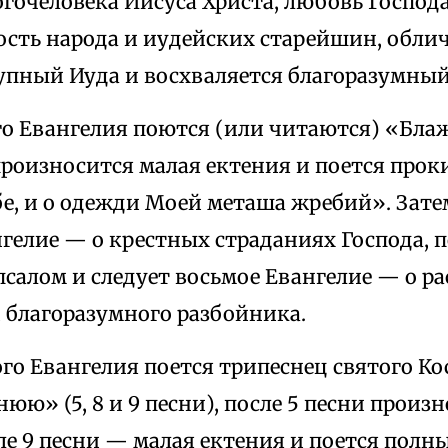
гочеловека Иисуса Христа, любовь Господа
ость народа и иудейских старейшин, обли
упный Иуда и восхваляется благоразумный
го Евангелия поются (или читаются) «Бла
произносится малая ектения и поется прок
е, и о одежди Моей меташа жребий». Зате
гелие — о крестных страданиях Господа, п
псалом и следует восьмое Евангелие — о р
 благоразумного разбойника.
ого Евангелия поется трипеснец святого К
нюю» (5, 8 и 9 песни), после 5 песни произ
ле 9 песни — малая ектения и поется пол