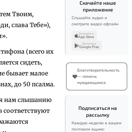
Скачайте наше
приложение
стем Твоим,
Слушайте аудио и
ди, слава Тебе»),
смотрите видео офлайн
Загрузите в
и».
App Store
Доступно в
Google Play
тифона (всего их
ляется сидеть,
Благотворительность
ие бывает малое
— помочь
нуждающимся
нах, до 50 псалма.
ися нам слышанию
Подписаться на
ов соответствуют
рассылку
бражаются
Каждую неделю в вашем
почтовом ящике: