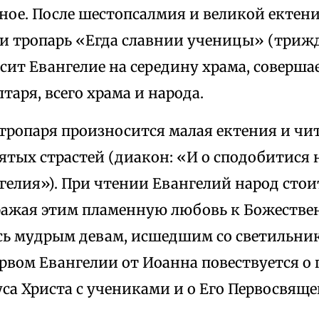
ное. После шестопсалмия и великой ектени
и тропарь «Егда славнии ученицы» (трижд
сит Евангелие на середину храма, соверша
лтаря, всего храма и народа.
тропаря произносится малая ектения и чит
вятых страстей (диакон: «И о сподобитис
нгелия»). При чтении Евангелий народ ст
ражая этим пламенную любовь к Божестве
сь мудрым девам, исшедшим со светильник
рвом Евангелии от Иоанна повествуется о
уса Христа с учениками и о Его Первосвящ