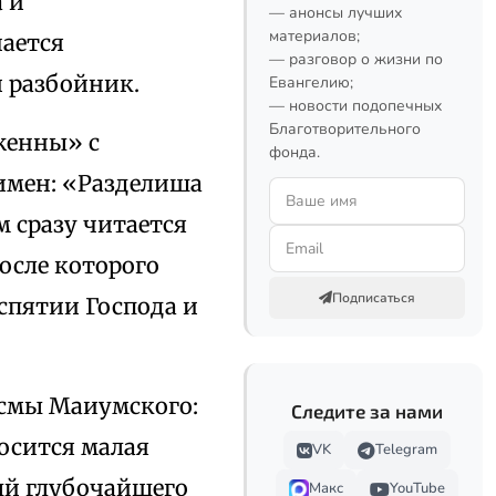
 и
— анонсы лучших
материалов;
чается
— разговор о жизни по
 разбойник.
Евангелию;
— новости подопечных
Благотворительного
женны» с
фонда.
имен: «Разделиша
м сразу читается
осле которого
Подписаться
аспятии Господа и
осмы Маиумского:
Следите за нами
носится малая
VK
Telegram
ный глубочайшего
Макс
YouTube