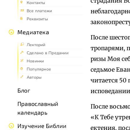
страдания Бо
Контакты
неблагодарн
Все платежи
Реквизиты
законопрест
Медиатека
После шесто
Лекторий
тропарями, 
Сделано в Предании
ризы Моя себ
Новинки
седьмое Еван
Популярное
Авторы
читается 50 
Блог
исповедании
Православный
После восьм
календарь
«К Тебе утре
Изучение Библии
ектения, пос