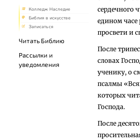
сердечного 
Колледж Наследие
Библия в искусстве
едином часе 
Записаться
просвети и с
Читать Библию
После трипес
Рассылки и
словах Госп
уведомления
ученику, о с
псалмы «Вся
которых чита
Господа.
После десято
просительна