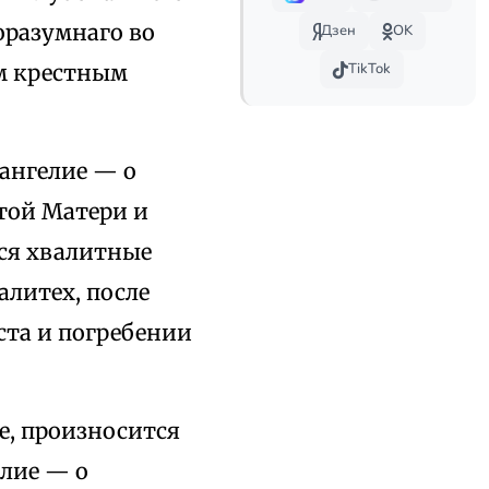
оразумнаго во
Дзен
OK
ом крестным
TikTok
вангелие — о
той Матери и
тся хвалитные
литех, после
ста и погребении
е, произносится
елие — о