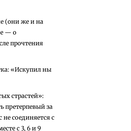
 (они же и на
ие — о
осле прочтения
тка: «Искупил ны
тых страстей»:
ть претерпевый за
 не соединяется с
сте с 3, 6 и 9