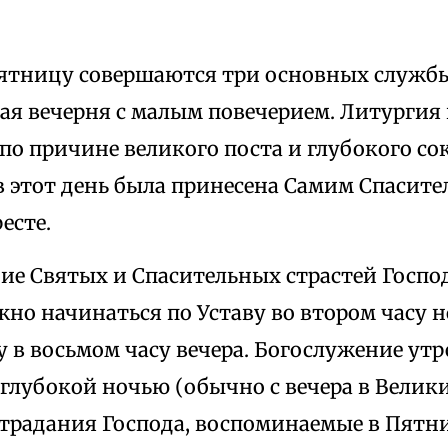
ятницу совершаются три основных службы:
ая вечерня с малым повечерием. Литургия в
по причине великого поста и глубокого со
в этот день была принесена Самим Спасит
есте.
ие Святых и Спасительных страстей Госпо
но начинаться по Уставу во втором часу н
у в восьмом часу вечера. Богослужение ут
глубокой ночью (обычно с вечера в Велики
страдания Господа, воспоминаемые в Пятни