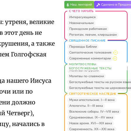
Наш лекторий
Сделано в Предан
С ЧЕГО НАЧАТЬ
Интересующимся
 утреня, великие
Новоначальным
Приходским работникам
 этот день не
Регентам, певчим, клирошанам
СВЯЩЕННОЕ ПИСАНИЕ
крушения, а также
Переводы Библии
Святоотеческие толкования
елем Голгофская
Современные комментарии
МОЛИТВОСЛОВЫ.
БОГОСЛУЖЕБНЫЕ ТЕКСТЫ
Молитвы по-русски
Молитвы по-славянски
да нашего Иисуса
Богослужебные тексты на русском язык
Богослужебные тексты на церковнослав
очи или по
СВЯТООТЕЧЕСКОЕ НАСЛЕДИЕ
Мужи апостольские. I—II века
рени должно
Апологеты. II—III века
Вселенские соборы. IV—VIII века
й Четверг),
Средневековье. IX—XV века
цу, начались в
Новое время. XVI—XIX века
Современность. XX—XXI века