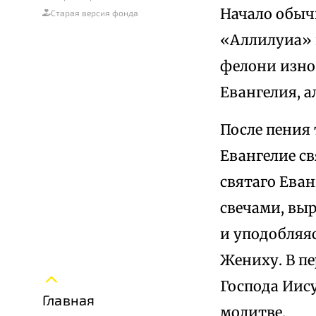
Начало обыч
Старая версия фонда
«Аллилуиа» 
фелони изно
Евангелия, а
После пения 
Евангелие с
святаго Ева
свечами, вы
и уподобляя
Жениху. В пе
Господа Иис
Главная
молитве.