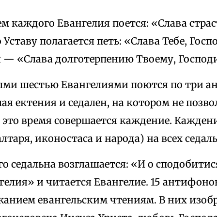
м каждого Евангелия поется: «Слава стра
 Уставу полагается петь: «Слава Тебе, Госпо
я — «Слава долготерпению Твоему, Господ
ми шестью Евангелиями поются по три ан
алая ектения и седален, на котором не позво
 это время совершается каждение. Кажден
алтаря, иконостаса и народа) на всех седаль
го седальна возглашается: «И о сподобит
гелия» и читается Евангелие. 15 антифон
жанием евангельским чтениям. В них изо