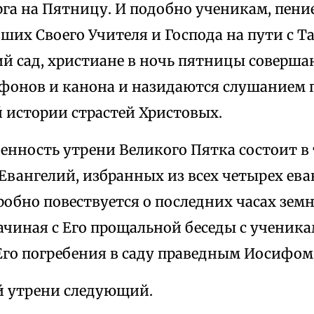
рга на Пятницу. И подобно ученикам, пен
их Своего Учителя и Господа на пути с Т
й сад, христиане в ночь пятницы соверша
фонов и канона и назидаются слушанием 
 истории страстей Христовых.
енность утрени Великого Пятка состоит в 
Евангелий, избранных из всех четырех ева
робно повествуется о последних часах зем
ачиная с Его прощальной беседы с ученик
 Его погребения в саду праведным Иосифо
й утрени следующий.