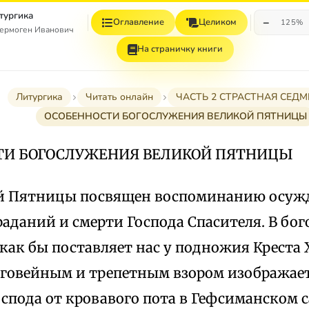
тургика
−
Оглавление
Целиком
125%
ермоген Иванович
На страничку книги
Литургика
Читать онлайн
ЧАСТЬ 2 СТРАСТНАЯ СЕД
ОСОБЕННОСТИ БОГОСЛУЖЕНИЯ ВЕЛИКОЙ ПЯТНИЦЫ
ТИ БОГОСЛУЖЕНИЯ ВЕЛИКОЙ ПЯТНИЦЫ
й Пятницы посвящен воспоминанию осужд
аданий и смерти Господа Спасителя. В бо
как бы поставляет нас у подножия Креста 
говейным и трепетным взором изображает
спода от кровавого пота в Гефсиманском с