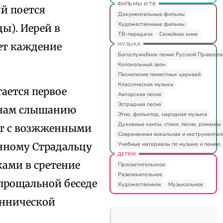
ФИЛЬМЫ И ТВ
й поется
Документальные фильмы
Художественные фильмы
ы). Иерей в
ТВ-передачи
Семейное кино
ет каждение
МУЗЫКА
Богослужебное пение Русской Правосл
Колокольный звон
Песнопения поместных церквей
Классическая музыка
ается первое
Авторская песня
Эстрадная песня
я нам слышанию
Этно, фольклор, народная музыка
Духовные канты, стихи, песни, романсы
оит с возжженными
Современная вокальная и инструментал
Учебные материалы по музыке и пению
нному Страдальцу
ДЕТЯМ
ами в сретение
Просветительское
Развлекательное
 прощальной беседе
Художественное
Музыкальное
еннической