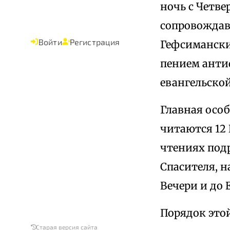
ночь с Четве
сопровождавш
Войти
Регистрация
Гефсимански
пением анти
евангельской
Главная особ
читаются 12 
чтениях под
Спасителя, н
Вечери и до
Порядок это
Старая версия сайта