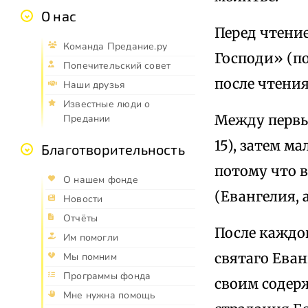
О нас
Перед чтение
Команда Предание.ру
Господи» (по
Попечительский совет
после чтени
Наши друзья
Известные люди о
Между первы
Предании
15), затем м
Благотворительность
потому что в
О нашем фонде
(Евангелия, 
Новости
Отчёты
После каждо
Им помогли
святаго Еван
Мы помним
Программы фонда
своим содер
Мне нужна помощь