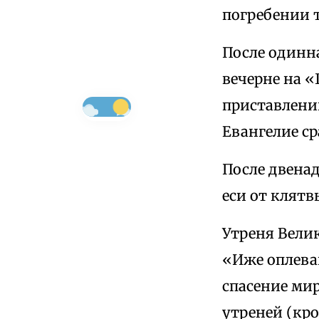
погребении т
После одинн
вечерне на «
приставлении
Евангелие ср
После двена
еси от клятв
Утреня Велик
«Иже оплеван
спасение мир
утреней (кро