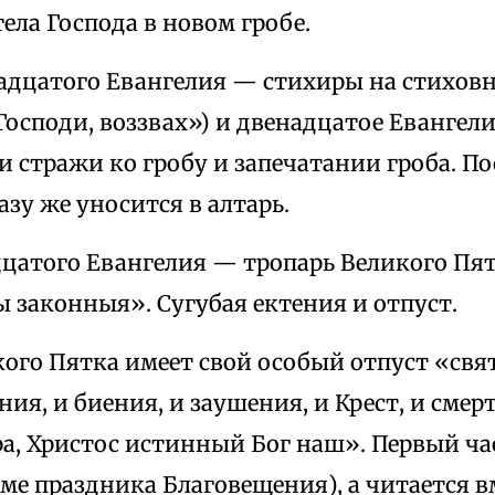
ела Господа в новом гробе.
адцатого Евангелия — стихиры на стиховне
Господи, воззвах») и двенадцатое Евангел
 стражи ко гробу и запечатании гроба. П
азу же уносится в алтарь.
дцатого Евангелия — тропарь Великого Пя
ы законныя». Сугубая ектения и отпуст.
ого Пятка имеет свой особый отпуст «свя
ия, и биения, и заушения, и Крест, и смер
а, Христос истинный Бог наш». Первый час
ме праздника Благовещения), а читается вме