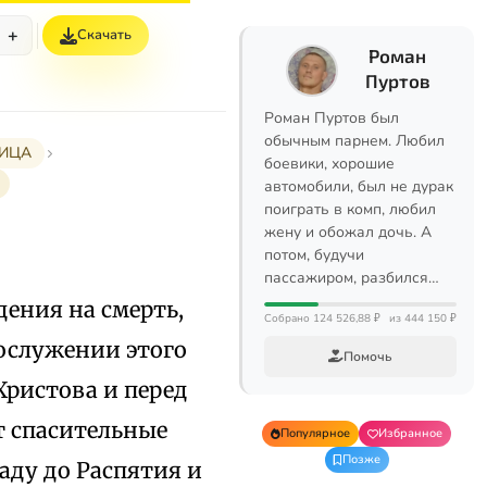
+
Скачать
Роман
Пуртов
Роман Пуртов был
обычным парнем. Любил
МИЦА
боевики, хорошие
автомобили, был не дурак
поиграть в комп, любил
жену и обожал дочь. А
потом, будучи
пассажиром, разбился…
ения на смерть,
Собрано 124 526,88 ₽
из 444 150 ₽
гослужении этого
Помочь
Христова и перед
 спасительные
Популярное
Избранное
Позже
аду до Распятия и