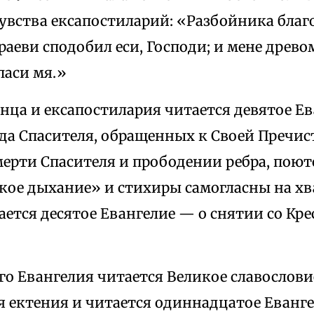
чувства ексапостиларий: «Разбойника благ
раеви сподобил еси, Господи; и мене древ
паси мя.»
нца и ексапостилария читается девятое Е
ода Спасителя, обращенных к Своей Пречис
мерти Спасителя и прободении ребра, пою
кое дыхание» и стихиры самогласны на хва
ется десятое Евангелие — о снятии со Кре
го Евангелия читается Великое славослови
я ектения и читается одиннадцатое Еванг