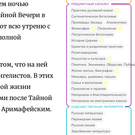
ием ночью
ПРЕДМЕТНЫЙ КАТАЛОГ
Практика духовной жизни
айной Вечери в
Систематическое богословие
Проповеди, беседы
Апологетика
ют всю утреню с
Философия
Патрология
Литургическое богословие
полной
История Церкви
Единство и разделения христиан
Религиоведение
Искусство и культура
том, что на ней
Политика. Экономика. Общество. Публи
Жития святых, биографии
нгелистов. В этих
Мемуары, дневники, письма
Семья и воспитание
ной жизни
Психология и терапия
Материалы о благотворительности
ами после Тайной
Материалы на иностранных языках
ХУДОЖЕСТВЕННАЯ ЛИТЕРАТУРА
м Аримафейским.
Русская литература
Переводная поэзия
Русская поэзия
Зарубежная литература