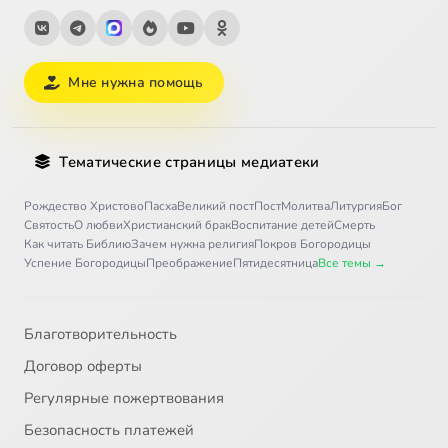
Мне нужна помощь
Тематические страницы медиатеки
Рождество Христово
Пасха
Великий пост
Пост
Молитва
Литургия
Бог
Святость
О любви
Христианский брак
Воспитание детей
Смерть
Как читать Библию
Зачем нужна религия
Покров Богородицы
Успение Богородицы
Преображение
Пятидесятница
Все темы →
Благотворительность
Договор оферты
Регулярные пожертвования
Безопасность платежей