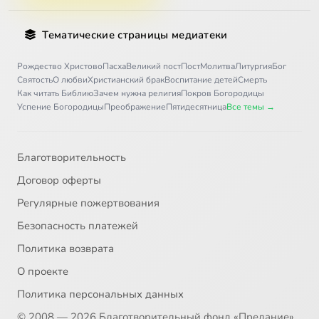
Тематические страницы медиатеки
Рождество Христово
Пасха
Великий пост
Пост
Молитва
Литургия
Бог
Святость
О любви
Христианский брак
Воспитание детей
Смерть
Как читать Библию
Зачем нужна религия
Покров Богородицы
Успение Богородицы
Преображение
Пятидесятница
Все темы →
Благотворительность
Договор оферты
Регулярные пожертвования
Безопасность платежей
Политика возврата
О проекте
Политика персональных данных
© 2008 — 2026 Благотворительный фонд «Предание»