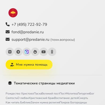
+7 (495) 722-92-79
fond@predanie.ru
support@predanie.ru
(техн.вопросы)
Мне нужна помощь
Тематические страницы медиатеки
Рождество Христово
Пасха
Великий пост
Пост
Молитва
Литургия
Бог
Святость
О любви
Христианский брак
Воспитание детей
Смерть
Как читать Библию
Зачем нужна религия
Покров Богородицы