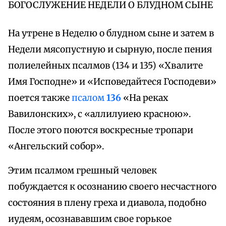
БОГОСЛУЖЕНИЕ НЕДЕЛИ О БЛУДНОМ СЫНЕ
На утрене в Неделю о блудном сыне и затем в
Недели мясопустную и сырную, после пения
полиелейных псалмов (134 и 135) «Хвалите
Имя Господне» и «Исповедайтеся Господеви»
поется также
псалом
136
«На реках
Вавилонских», с «аллилуиею красною».
После этого поются воскресные тропари
«Ангельский собор».
Этим псалмом грешный человек
побуждается к осознанию своего несчастного
состояния в плену греха и диавола, подобно
иудеям, осознававшим свое горькое