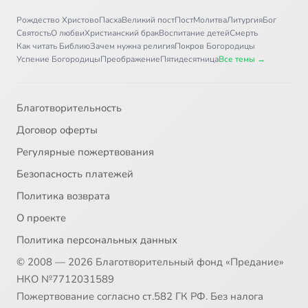
Рождество Христово
Пасха
Великий пост
Пост
Молитва
Литургия
Бог
Святость
О любви
Христианский брак
Воспитание детей
Смерть
Как читать Библию
Зачем нужна религия
Покров Богородицы
Успение Богородицы
Преображение
Пятидесятница
Все темы →
Благотворительность
Договор оферты
Регулярные пожертвования
Безопасность платежей
Политика возврата
О проекте
Политика персональных данных
© 2008 — 2026 Благотворительный фонд «Предание»
НКО №7712031589
Пожертвование согласно ст.582 ГК РФ. Без налога