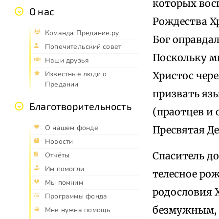
которых вос
О нас
Рождества Хр
Команда Предание.ру
Бог оправдал
Попечительский совет
Поскольку м
Наши друзья
Христос чер
Известные люди о
Предании
призвать яз
Благотворительность
(праотцев и 
О нашем фонде
Пресвятая Де
Новости
Спаситель до
Отчёты
Им помогли
телесное рож
Мы помним
родословия 
Программы фонда
безмужным, 
Мне нужна помощь