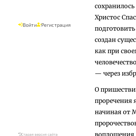
сохранилось 
Христос Спас
Войти
Регистрация
подготовить 
создан суще
как при сво
человечество
— через изб
О пришестви
проречения 
начиная от 
пророчествов
воплощения 
Старая версия сайта