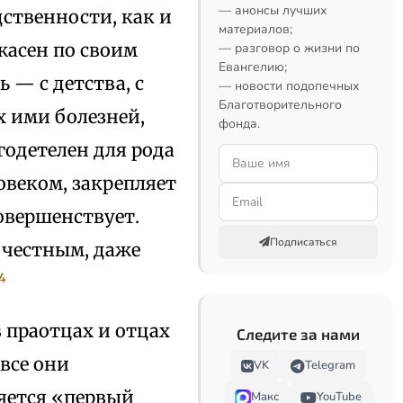
— анонсы лучших
дственности, как и
материалов;
жасен по своим
— разговор о жизни по
Евангелию;
 — с детства, с
— новости подопечных
Благотворительного
х ими болезней,
фонда.
годетелен для рода
овеком, закрепляет
совершенствует.
Подписаться
 честным, даже
4
в праотцах и отцах
Следите за нами
все они
VK
Telegram
яется «первый
Макс
YouTube