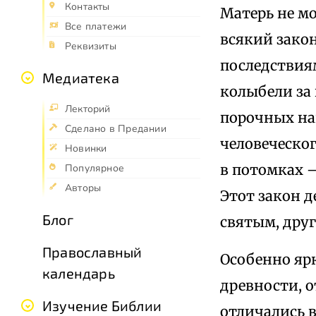
Контакты
Матерь не мо
Все платежи
всякий зако
Реквизиты
последствиям
Медиатека
колыбели за 
Лекторий
порочных нак
Сделано в Предании
человеческог
Новинки
в потомках —
Популярное
Авторы
Этот закон д
Блог
святым, дру
Православный
Особенно ярк
календарь
древности, о
Изучение Библии
отличались 