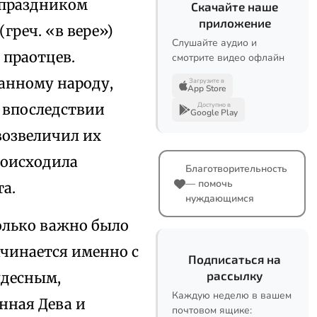
 праздником
Скачайте наше
приложение
греч. «в вере»)
Слушайте аудио и
 праотцев.
смотрите видео офлайн
анному народу,
Загрузите в
App Store
 впоследствии
Доступно в
Google Play
возвеличил их
происходила
Благотворительность
— помочь
а.
нуждающимся
колько важно было
ачинается именно с
Подписаться на
рассылку
удесным,
Каждую неделю в вашем
нная Дева и
почтовом ящике: