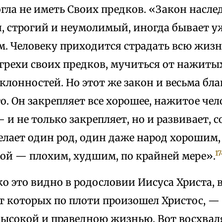
гла не иметь Своих предков. «Закон насле
н, строгий и неумолимый, иногда бывает у
. Человеку приходится страдать всю жизнь
грехи своих предков, мучиться от нажиты
лонностей. Но этот же закон и весьма бла
о. Он закрепляет все хорошее, нажитое чел
 и не только закрепляет, но и развивает, 
елает один род, один даже народ хорошим,
17
гой — плохим, худшим, по крайней мере».
о это видно в родословии Иисуса Христа, 
т которых по плоти произошел Христос, — 
высокой и праведною жизнью. Вот восхвал