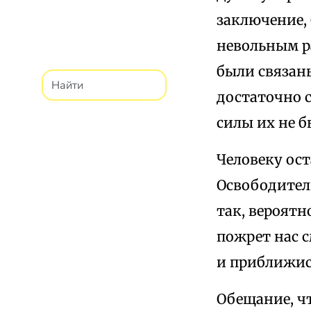
заключение, 
невольным р
были связаны
достаточно 
силы их не 
Человеку ос
Освободителю
так, вероятн
пожрет нас с
и приближис
Обещание, ч