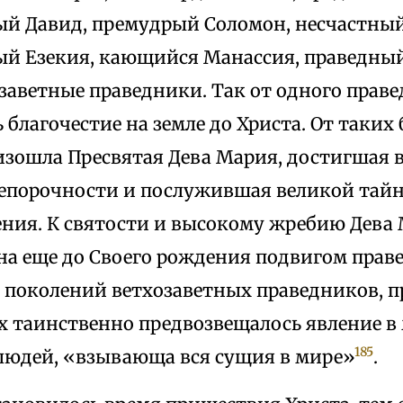
й Давид, премудрый Соломон, несчастный
ый Езекия, кающийся Манассия, праведны
заветные праведники. Так от одного прав
 благочестие на земле до Христа. От таких
изошла Пресвятая Дева Мария, достигшая
непорочности и послужившая великой тайн
ния. К святости и высокому жребию Дева
на еще до Своего рождения подвигом пра
поколений ветхозаветных праведников, пр
х таинственно предвозвещалось явление в 
185
людей, «взывающа вся сущия в мире»
.