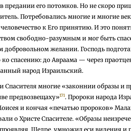
в предании его потомков. Но не скоро при
итель. Потребовались многие и многие век
человечество к Его принятию. И это понят
ством свободно-разумным и мог быть спасе
ем добровольном желании. Господь подгот
 ко спасению: до Авраама — через праотцев
ранный народ Израильский.
и Спасителя многие «законнии образы и п
171
яве предвозвещаху»
. Пророки народа Изр
Моисея и кончая «печатью пророков» Мала
али о Христе Спасителе. «Образы неизреч
проявляя, Щедре, умножил еси видения и 