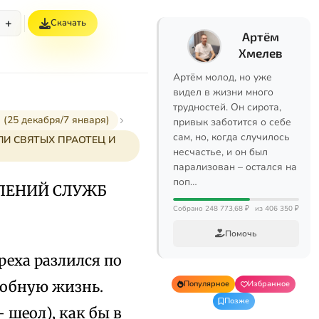
+
Скачать
Артём
Хмелев
Артём молод, но уже
видел в жизни много
трудностей. Он сирота,
 декабря/7 января)
привык заботится о себе
сам, но, когда случилось
И СВЯТЫХ ПРАОТЕЦ И
несчастье, и он был
парализован – остался на
поп…
ПЕНИЙ СЛУЖБ
Собрано 248 773,68 ₽
из 406 350 ₽
Помочь
реха разлился по
робную жизнь.
Популярное
Избранное
Позже
 шеол), как бы в