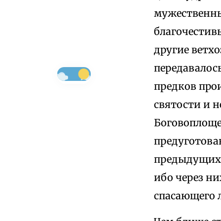
мужественны
благочестив
другие ветхо
передавалось
предков про
святости и 
Боговоплоще
предуготова
предыдущих 
ибо через ни
спасающего 