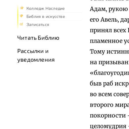
Адам, рукою 
Колледж Наследие
Библия в искусстве
его Авель, 
Записаться
принял всех 
Читать Библию
пламенное у
Рассылки и
Тому истинн
уведомления
на призыван
«благоугодив
быв раб иск
во всем сов
второго мир
покорности 
целомудрия