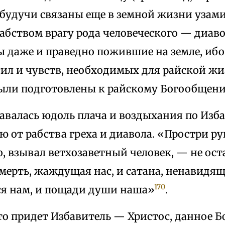
будучи связаны еще в земной жизни узами
абством врагу рода человеческого — диаво
 даже и праведно пожившие на земле, ибо
сил и чувств, необходимых для райской ж
были подготовлены к райскому Богообщен
тавалась юдоль плача и воздыхания по Изб
 от рабства греха и диавола. «Простри р
о, взывал ветхозаветный человек, — не оста
мерть, жаждущая нас, и сатана, ненавидящ
170
я нам, и пощади души наша»
.
то придет Избавитель — Христос, данное Б