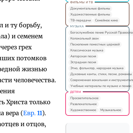
ФИЛЬМЫ И ТВ
Документальные фильмы
Художественные фильмы
ТВ-передачи
Семейное кино
л и ту борьбу,
МУЗЫКА
Богослужебное пение Русской Правосл
ла) и семенем
Колокольный звон
Песнопения поместных церквей
через грех
Классическая музыка
Авторская песня
учших потомков
Эстрадная песня
аведной жизнью
Этно, фольклор, народная музыка
Духовные канты, стихи, песни, романсы
сти человечества.
Современная вокальная и инструментал
Учебные материалы по музыке и пению
ления
ДЕТЯМ
Просветительское
ь Христа только
Развлекательное
Художественное
Музыкальное
а вера (
Евр.
11
).
аотцев и отцов,