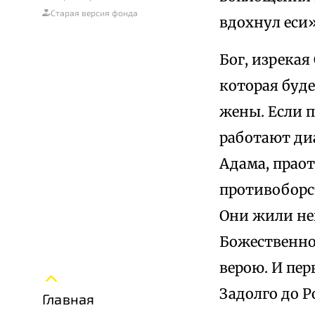
Старая версия фонда
вдохнул еси
Бог, изрекая
которая буд
жены. Если п
работают ди
Адама, прао
противоборс
Они жили не
Божественно
верою. И пер
Задолго до Р
Главная