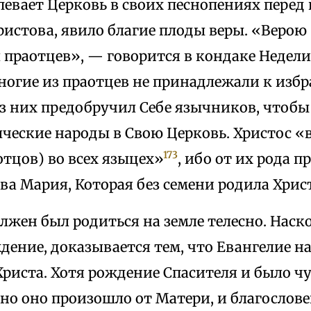
певает Церковь в своих песнопениях перед
истова, явило благие плоды веры. «Верою (
 праотцев», — говорится в кондаке Недели
ногие из праотцев не принадлежали к избр
ез них предобручил Себе язычников, чтобы
ыческие народы в Свою Церковь. Христос «
173
отцов) во всех языцех»
, ибо от их рода 
ва Мария, Которая без семени родила Христ
лжен был родиться на земле телесно. Нас
дение, доказывается тем, что Евангелие н
Христа. Хотя рождение Спасителя и было ч
но оно произошло от Матери, и благослове