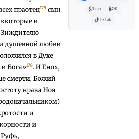
175
всех праотец
сын
Дзен
OK
TikTok
 «которые и
к Зиждителю
 и душевной любви
оложился в Духе
178
 и Бога»
. И Енох,
чше смерти, Божий
ростоту нрава Ноя
(родоначальником)
 кротости и
окорности и
 Руфь,