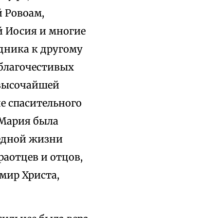
 Ровоам,
й Иосия и многие
едника к другому
 благочестивых
 высочайшей
е спасительного
 Мария была
ведной жизни
аотцев и отцов,
мир Христа,