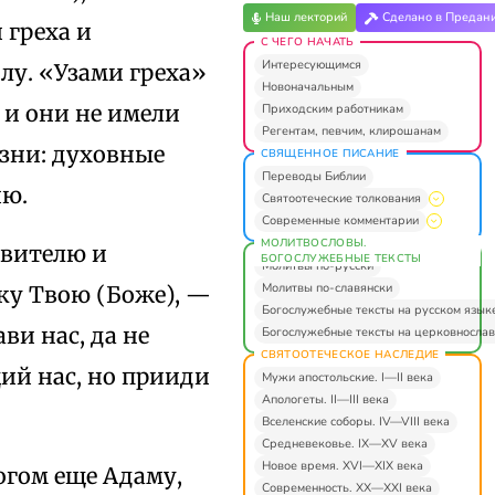
Наш лекторий
Сделано в Предан
 греха и
С ЧЕГО НАЧАТЬ
Интересующимся
лу. «Узами греха»
Новоначальным
 и они не имели
Приходским работникам
Регентам, певчим, клирошанам
изни: духовные
СВЯЩЕННОЕ ПИСАНИЕ
Переводы Библии
ию.
Святоотеческие толкования
Современные комментарии
МОЛИТВОСЛОВЫ.
авителю и
БОГОСЛУЖЕБНЫЕ ТЕКСТЫ
Молитвы по-русски
Молитвы по-славянски
уку Твою (Боже), —
Богослужебные тексты на русском язык
ви нас, да не
Богослужебные тексты на церковнослав
СВЯТООТЕЧЕСКОЕ НАСЛЕДИЕ
ий нас, но прииди
Мужи апостольские. I—II века
Апологеты. II—III века
Вселенские соборы. IV—VIII века
Средневековье. IX—XV века
Новое время. XVI—XIX века
огом еще Адаму,
Современность. XX—XXI века