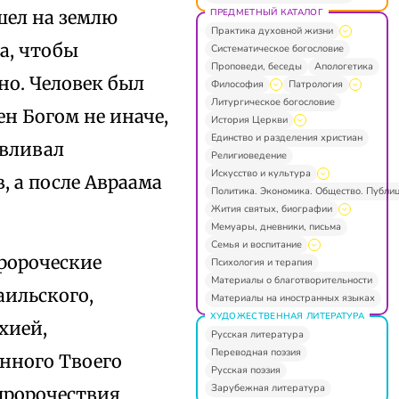
ПРЕДМЕТНЫЙ КАТАЛОГ
шел на землю
Практика духовной жизни
а, чтобы
Систематическое богословие
Проповеди, беседы
Апологетика
но. Человек был
Философия
Патрология
Литургическое богословие
н Богом не иначе,
История Церкви
Единство и разделения христиан
авливал
Религиоведение
Искусство и культура
, а после Авраама
Политика. Экономика. Общество. Публи
Жития святых, биографии
Мемуары, дневники, письма
Семья и воспитание
ророческие
Психология и терапия
Материалы о благотворительности
аильского,
Материалы на иностранных языках
ХУДОЖЕСТВЕННАЯ ЛИТЕРАТУРА
хией,
Русская литература
Переводная поэзия
енного Твоего
Русская поэзия
Зарубежная литература
пророчествия