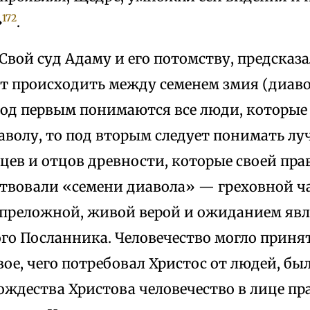
172
»
.
 Свой суд Адаму и его потомству, предсказа
ет происходить между семенем змия (диаво
од первым понимаются все люди, которые 
аволу, то под вторым следует понимать л
тцев и отцов древности, которые своей пр
твовали «семени диавола» — греховной ча
преложной, живой верой и ожиданием яв
го Посланника. Человечество могло принят
вое, чего потребовал Христос от людей, был
ождества Христова человечество в лице пр