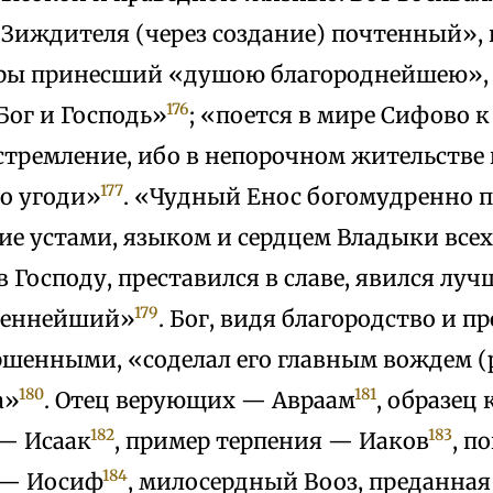
Зиждителя (через создание) почтенный», 
дары принесший «душою благороднейшею»,
176
Бог и Господь»
; «поется в мире Сифово 
стремление, ибо в непорочном жительстве
177
о угоди»
. «Чудный Енос богомудренно п
ие устами, языком и сердцем Владыки всех
 Господу, преставился в славе, явился лу
179
реннейший»
. Бог, видя благородство и п
ершенными, «соделал его главным вождем 
180
181
а»
. Отец верующих — Авраам
, образец
182
183
— Исаак
, пример терпения — Иаков
, п
184
 — Иосиф
, милосердный Вооз, преданная