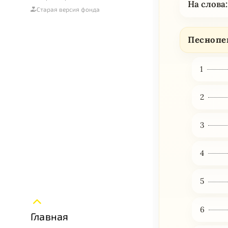
На слова:
Старая версия фонда
Песнопе
1
2
3
4
5
6
Главная