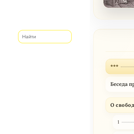
***
Беседа п
О свобо
1