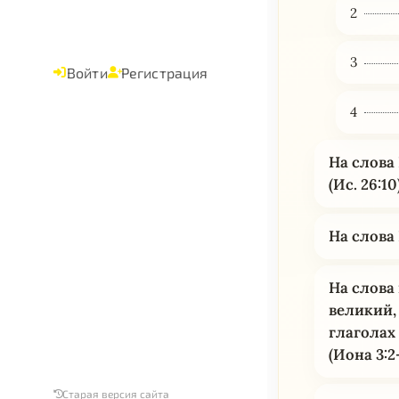
2
3
Войти
Регистрация
4
На слова
(Ис. 26:10
На слова 
На слова
великий,
глаголах
(Иона 3:2
Старая версия сайта