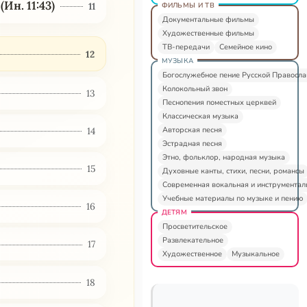
Ин. 11:43)
11
ФИЛЬМЫ И ТВ
Документальные фильмы
Художественные фильмы
ТВ-передачи
Семейное кино
12
МУЗЫКА
Богослужебное пение Русской Правосл
Колокольный звон
13
Песнопения поместных церквей
Классическая музыка
Авторская песня
14
Эстрадная песня
Этно, фольклор, народная музыка
15
Духовные канты, стихи, песни, романсы
Современная вокальная и инструментал
Учебные материалы по музыке и пению
16
ДЕТЯМ
Просветительское
Развлекательное
17
Художественное
Музыкальное
18