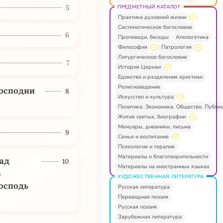
5
ПРЕДМЕТНЫЙ КАТАЛОГ
Практика духовной жизни
Систематическое богословие
6
Проповеди, беседы
Апологетика
Философия
Патрология
Литургическое богословие
7
История Церкви
Единство и разделения христиан
Религиоведение
Господни
8
Искусство и культура
Политика. Экономика. Общество. Публи
Жития святых, биографии
Мемуары, дневники, письма
9
Семья и воспитание
Психология и терапия
Материалы о благотворительности
рад
10
Материалы на иностранных языках
з
ХУДОЖЕСТВЕННАЯ ЛИТЕРАТУРА
Господь
Русская литература
Переводная поэзия
Русская поэзия
Зарубежная литература