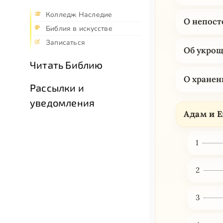
Колледж Наследие
О непост
Библия в искусстве
Записаться
Об укро
Читать Библию
О хранен
Рассылки и
уведомления
Адам и Е
1
2
3