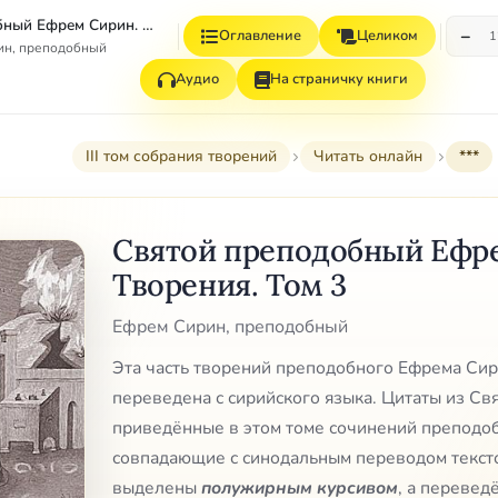
Святой преподобный Ефрем Сирин. Творения. Том 3
−
Оглавление
Целиком
1
ин, преподобный
Аудио
На страничку книги
III том собрания творений
Читать онлайн
***
Святой преподобный Ефр
Творения. Том 3
Ефрем Сирин, преподобный
Эта часть творений преподобного Ефрема Сири
переведена с сирийского языка. Цитаты из Св
приведённые в этом томе сочинений преподо
совпадающие с синодальным переводом тексто
выделены
полужирным курсивом
, а перевед