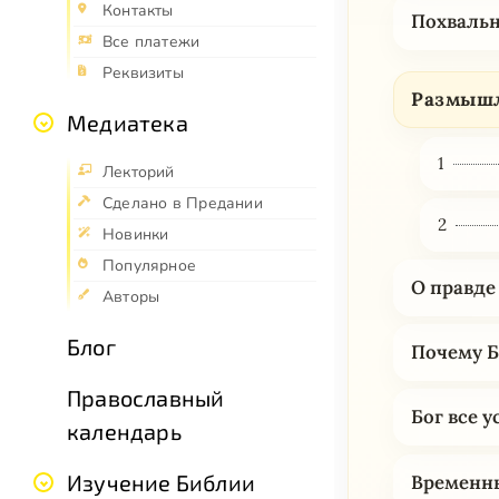
Контакты
Похвальн
Все платежи
Реквизиты
Размышл
Медиатека
1
Лекторий
Сделано в Предании
2
Новинки
Популярное
О правде
Авторы
Блог
Почему Б
Православный
Бог все 
календарь
Изучение Библии
Временны