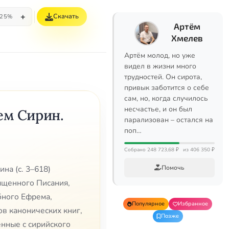
+
Скачать
25%
Артём
Хмелев
Артём молод, но уже
видел в жизни много
трудностей. Он сирота,
привык заботится о себе
сам, но, когда случилось
несчастье, и он был
ем Сирин.
парализован – остался на
поп…
Собрано 248 723,68 ₽
из 406 350 ₽
Помочь
на (с. 3–618)
ященного Писания,
бного Ефрема,
Популярное
Избранное
в канонических книг,
Позже
ённые с сирийского