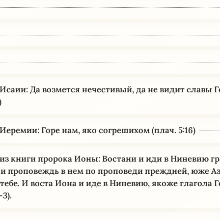
 Исаии: Да возмется нечестивый, да не видит славы 
)
Иеремии: Горе нам, яко согрешихом (плач. 5:16)
 из книги пророка Ионы: Востани и иди в Ниневию г
 и проповеждь в нем по проповеди преждней, юже А
 тебе. И воста Иона и иде в Ниневию, якоже глагола 
–3).