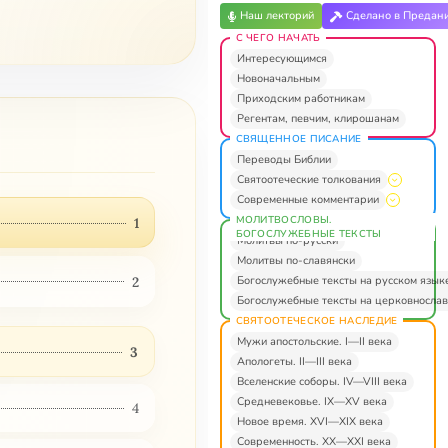
Наш лекторий
Сделано в Предан
С ЧЕГО НАЧАТЬ
Интересующимся
Новоначальным
Приходским работникам
Регентам, певчим, клирошанам
СВЯЩЕННОЕ ПИСАНИЕ
Переводы Библии
Святоотеческие толкования
Современные комментарии
МОЛИТВОСЛОВЫ.
1
БОГОСЛУЖЕБНЫЕ ТЕКСТЫ
Молитвы по-русски
Молитвы по-славянски
Богослужебные тексты на русском язык
2
Богослужебные тексты на церковнослав
СВЯТООТЕЧЕСКОЕ НАСЛЕДИЕ
Мужи апостольские. I—II века
3
Апологеты. II—III века
Вселенские соборы. IV—VIII века
Средневековье. IX—XV века
4
Новое время. XVI—XIX века
Современность. XX—XXI века