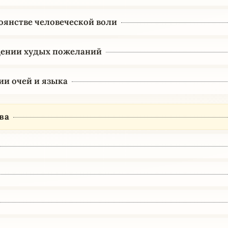
оянстве человеческой воли
щении худых пожеланий
ии очей и языка
ва