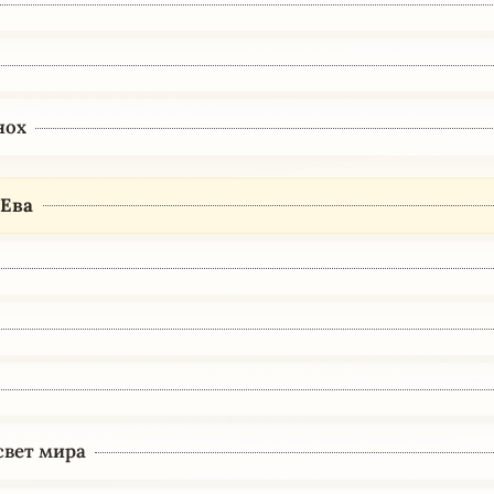
нох
 Ева
свет мира