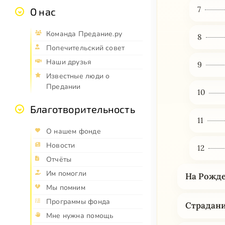
7
О нас
Команда Предание.ру
8
Попечительский совет
Наши друзья
9
Известные люди о
Предании
10
Благотворительность
11
О нашем фонде
Новости
12
Отчёты
Им помогли
На Рожде
Мы помним
Программы фонда
Страдани
Мне нужна помощь