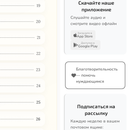
Скачайте наше
19
приложение
Слушайте аудио и
20
смотрите видео офлайн
Загрузите в
App Store
21
Доступно в
Google Play
22
Благотворительность
23
— помочь
нуждающимся
24
25
Подписаться на
рассылку
26
Каждую неделю в вашем
почтовом ящике: