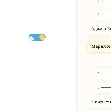
4
5
Адам и Е
Мария и
1
2
3
Иисус — 