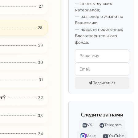
— анонсы лучших
27
материалов;
— разговор о жизни по
Евангелию;
28
— новости подопечных
Благотворительного
фонда.
29
30
31
Подписаться
т?
32
Следите за нами
33
VK
Telegram
34
Макс
YouTube