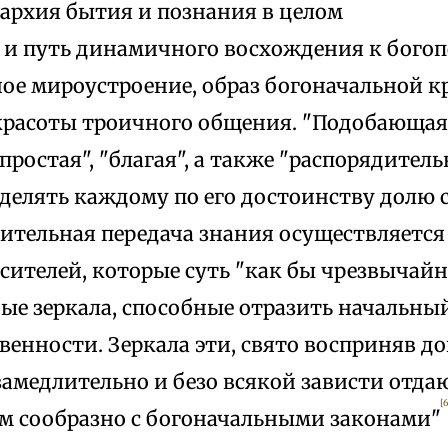
рархия бытия и познания в целом
к и путь динамичного восхождения к бого
ное мироустроение, образ богоначальной к
красоты троичного общения. "Подобающая
простая", "благая", а также "распорядительн
делять каждому по его достоинству долю с
ительная передача знания осуществляется
сителей, которые суть "как бы чрезвычайн
ые зеркала, способные отразить начальный
енности. Зеркала эти, свято восприняв д
замедлительно и безо всякой зависти отдаю
[
 сообразно с богоначальными законами"