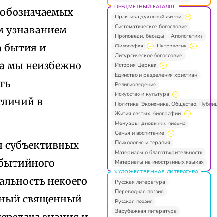
ПРЕДМЕТНЫЙ КАТАЛОГ
 обозначаемых
Практика духовной жизни
Систематическое богословие
м узнаванием
Проповеди, беседы
Апологетика
а бытия и
Философия
Патрология
Литургическое богословие
та мы неизбежно
История Церкви
Единство и разделения христиан
ть
Религиоведение
Искусство и культура
тличий в
Политика. Экономика. Общество. Публи
Жития святых, биографии
Мемуары, дневники, письма
Семья и воспитание
Психология и терапия
ия субъективных
Материалы о благотворительности
 бытийного
Материалы на иностранных языках
ХУДОЖЕСТВЕННАЯ ЛИТЕРАТУРА
альность некоего
Русская литература
Переводная поэзия
стный священный
Русская поэзия
Зарубежная литература
передача знания и