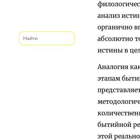
филологичес
анализ исти
органично в
абсолютно т
истины в це
Аналогия ка
этапам быти
представляе
методологич
количествен
бытийной ре
этой реально