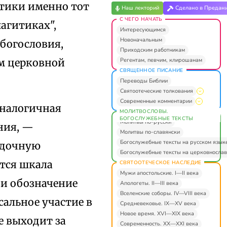
атики именно тот
Наш лекторий
Сделано в Предан
С ЧЕГО НАЧАТЬ
агитиках",
Интересующимся
Новоначальным
богословия,
Приходским работникам
Регентам, певчим, клирошанам
м церковной
СВЯЩЕННОЕ ПИСАНИЕ
Переводы Библии
Святоотеческие толкования
Современные комментарии
аналогичная
МОЛИТВОСЛОВЫ.
БОГОСЛУЖЕБНЫЕ ТЕКСТЫ
Молитвы по-русски
ния, —
Молитвы по-славянски
Богослужебные тексты на русском язык
удочную
Богослужебные тексты на церковнослав
ется шкала
СВЯТООТЕЧЕСКОЕ НАСЛЕДИЕ
Мужи апостольские. I—II века
 и обозначение
Апологеты. II—III века
Вселенские соборы. IV—VIII века
альное участие в
Средневековье. IX—XV века
Новое время. XVI—XIX века
е выходит за
Современность. XX—XXI века