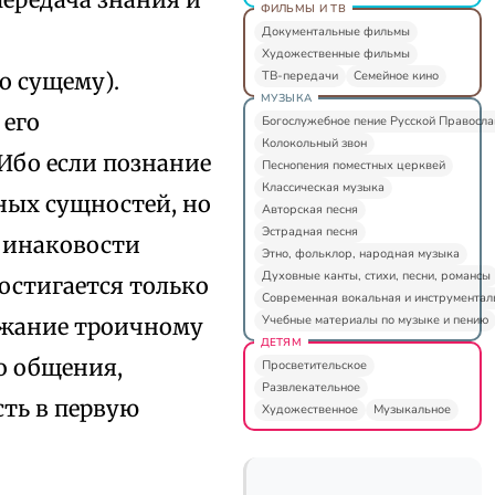
ФИЛЬМЫ И ТВ
Документальные фильмы
Художественные фильмы
ТВ-передачи
Семейное кино
 сущему).
МУЗЫКА
 его
Богослужебное пение Русской Правосл
Колокольный звон
Ибо если познание
Песнопения поместных церквей
Классическая музыка
ных сущностей, но
Авторская песня
Эстрадная песня
 инаковости
Этно, фольклор, народная музыка
Духовные канты, стихи, песни, романсы
достигается только
Современная вокальная и инструментал
Учебные материалы по музыке и пению
ажание троичному
ДЕТЯМ
о общения,
Просветительское
Развлекательное
ть в первую
Художественное
Музыкальное