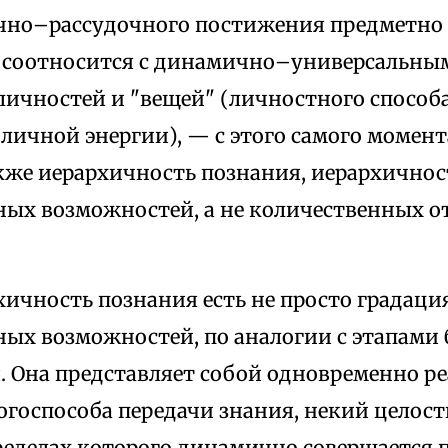
чно–рассудочного постижения предметно
 соотносится с динамично–универсальны
личностей и "вещей" (личностного способ
личной энергии), — с этого самого момен
кже иерархичность познания, иерархичнос
ных возможностей, а не количественных о
хичность познания есть не просто градац
ных возможностей, по аналогии с этапами
. Она представляет собой одновременно ре
огоспособа передачи знания, некий цело
ределах которого динамично совершается 