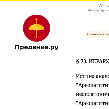
Лично
Яннарас Христо
Личность и э
Предание.ру
§ 73. ИЕРА
Истина анал
"Ареопагитик
неоплатонич
"Ареопагитик