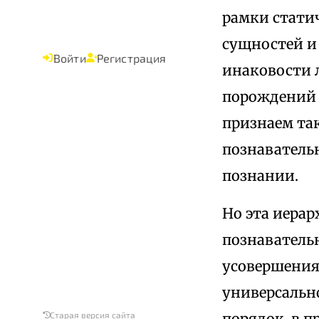
рамки стати
сущностей и
Войти
Регистрация
инаковости 
порождений 
признаем та
познаватель
познании.
Но эта иерар
познаватель
усовершения
универсальн
порядок, в п
Старая версия сайта