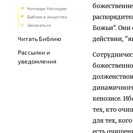
божественне
Колледж Наследие
распорядите
Библия в искусстве
Записаться
Божьи". Они
действии, "я
Читать Библию
Рассылки и
Сотрудничес
уведомления
божественно
долженствова
динамичного
кенозисе. Иб
тех, кто очи
для тех, ког
есть очищени