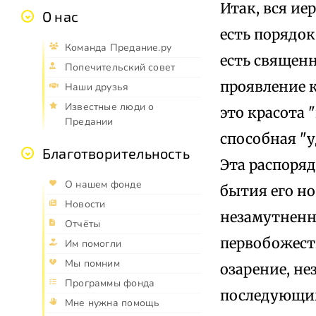
Итак, вся ие
О нас
есть порядо
Команда Предание.ру
есть священ
Попечительский совет
проявление 
Наши друзья
Известные люди о
это красота "
Предании
способная "у
Благотворительность
Эта распоряд
О нашем фонде
бытия его но
Новости
незамутненн
Отчёты
первобожеств
Им помогли
Мы помним
озарение, не
Программы фонда
последующим
Мне нужна помощь