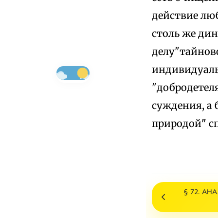
действие лю
столь же ди
делу"тайново
индивидуаль
"добродетеля
суждения, а
природой" с
§ 72. А