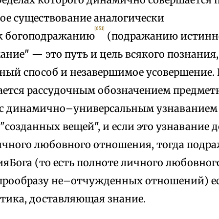
ое существование аналогически
[651]
к богоподражанию
(подражанию истинно
ние" — это путь и цель всякого познания,
ный способ и незавершимое усовершение. 
ается рассудочным обозначением предмет
 с динамично–универсальным узнаванием
"созданных вещей", и если это узнавание 
ичного любовного отношения, тогда подр
ияБога (то есть полноте личного любовног
рообразу не–отчужденных отношений) ес
ктика, доставляющая знание.