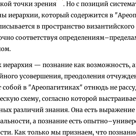
кой точки зрения
. Но с позиций систем
ны иерархии, который содержится в "Ареоп
писывается в пространство византийского 
очно соответствуя определениям–предела
лом.
к иерархия — познание как возможность, 
йного усовершения, преодоления отчужде
т собой в "Ареопагитиках" отнюдь не расс
ескую схему, согласно которой выстраива
ных различий знания. Она есть выражение
альности, а познание есть опытно–универс
сти. Как только мы признаем, что познани