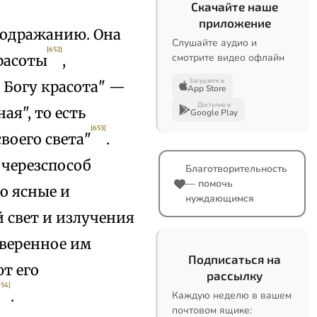
Скачайте наше
приложение
подражанию. Она
Слушайте аудио и
[652]
смотрите видео офлайн
расоты
,
Загрузите в
 Богу красота" —
App Store
Доступно в
ая", то есть
Google Play
[653]
воего света"
.
 черезспособ
Благотворительность
— помочь
о ясные и
нуждающимся
 свет и излучения
оверенное им
Подписаться на
т его
рассылку
654]
.
Каждую неделю в вашем
почтовом ящике: