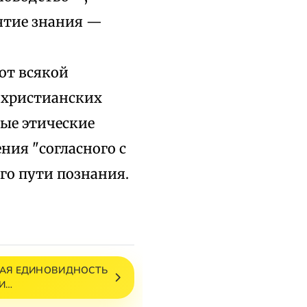
ятие знания —
 от всякой
 христианских
ные этические
ния "согласного с
го пути познания.
СКАЯ ЕДИНОВИДНОСТЬ
И…