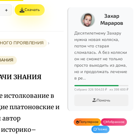
+
Скачать
%
Захар
Мараров
Десятилетнему Захару
нужна новая коляска,
СТНОГО ПРОЯВЛЕНИЯ
потом что старая
сломалась. А без коляски
он не сможет не только
НАНИЯ
просто выходить из дома,
но и продолжать лечение
ДАЧИ ЗНАНИЯ
в ре…
Собрано 326 504,03 ₽
из 398 600 ₽
е истолкование в
Помочь
щие платоновские и
 автор
Популярное
Избранное
с историко–
Позже