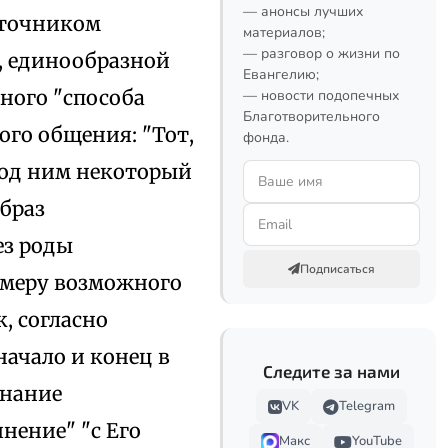
— анонсы лучших
сточником
материалов;
— разговор о жизни по
, единообразной
Евангелию;
ного "способа
— новости подопечных
Благотворительного
го общения: "Тот,
фонда.
под ним некоторый
браз
ез роды
Подписаться
 меру возможного
, согласно
ачало и конец в
Следите за нами
знание
VK
Telegram
нение" "с Его
Макс
YouTube