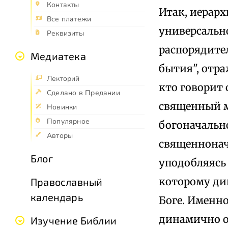
Контакты
Итак, иерарх
Все платежи
универсальн
Реквизиты
распорядител
Медиатека
бытия", отр
Лекторий
кто говорит
Сделано в Предании
священный м
Новинки
Популярное
богоначальн
Авторы
священнонач
Блог
уподобляясь
которому ди
Православный
календарь
Боге. Именн
динамично ос
Изучение Библии