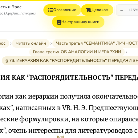
сть и Эрос
−
Оглавление
Целиком
125
с (Χρήστος Γιανναράς)
На страничку книги
рос
Читать онлайн
Часть третья "СЕМАНТИКА" ЛИЧНО
Глава третья ОБ АНАЛОГИИ И ИЕРАРХИИ
§ 73. ИЕРАРХИЯ КАК "РАСПОРЯДИТЕЛЬНОСТЬ" ПЕРЕДАЧИ З
РХИЯ КАК "РАСПОРЯДИТЕЛЬНОСТЬ" ПЕРЕ
огии как иерархии получила окончательно
ах", написанных в VB. H. Э. Предшествую
еские формулировки, на которые опирался
", очень интересны для литературоведов 
[650]