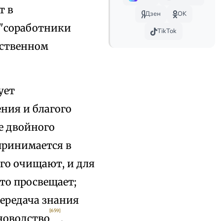
т в
Дзен
OK
 "соработники
TikTok
ественном
ует
ния и благого
е двойного
принимается в
ого очищают, и для
кто просвещает;
Передача знания
[659]
новодство
,