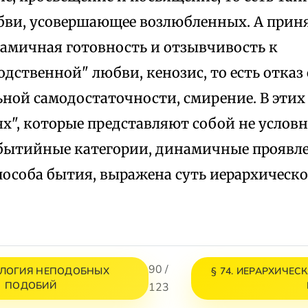
бви, усовершающее возлюбленных. А прин
намичная готовность и отзывчивость к
дственной" любви, кенозис, то есть отказ
ной самодостаточности, смирение. В этих
х", которые представляют собой не услов
 бытийные категории, динамичные проявле
пособа бытия, выражена суть иерархическо
90 /
НАЛОГИЯ НЕПОДОБНЫХ
§ 74. ИЕРАРХИЧЕ
ПОДОБИЙ
123