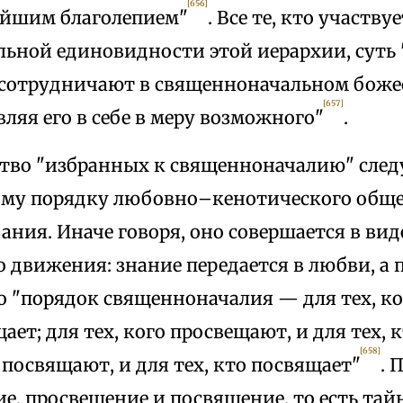
[656]
йшим благолепием"
. Все те, кто участвуе
льной единовидности этой иерархии, суть
 сотрудничают в священноначальном бож
[657]
вляя его в себе в меру возможного"
.
тво "избранных к священноначалию" след
му порядку любовно–кенотического обще
ния. Иначе говоря, оно совершается в вид
 движения: знание передается в любви, а 
о "порядок священноначалия — для тех, к
щает; для тех, кого просвещают, и для тех, 
[658]
о посвящают, и для тех, кто посвящает"
. 
е, просвещение и посвящение, то есть тай