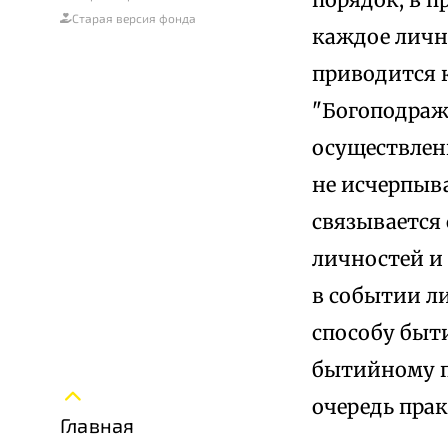
Старая версия фонда
каждое личн
приводится 
"Богоподража
осуществлен
не исчерпыв
связывается
личностей и 
в событии л
способу быт
бытийному п
очередь пра
Главная