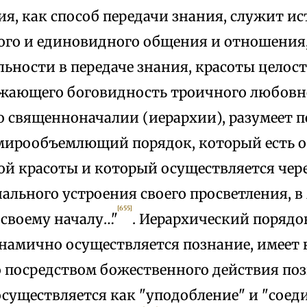
ия, как способ передачи знания, служит и
ого и единовидного общения и отношения
ьности в передаче знания, красоты целост
ажающего боговидность троичного любовно
 о священноначалии (иерархии), разумеет 
ирообъемлющий порядок, который есть о
ой красоты и который осуществляется чер
ального устроения своего просветления, в
[655]
 своему началу…"
. Иерархический порядок
намично осуществляется познание, имеет н
о посредством божественного действия по
уществляется как "уподобление" и "соеди