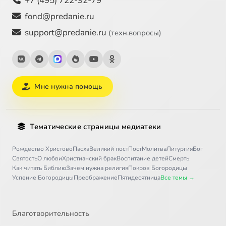
+7 (495) 722-92-79
fond@predanie.ru
support@predanie.ru
(техн.вопросы)
Мне нужна помощь
Тематические страницы медиатеки
Рождество Христово
Пасха
Великий пост
Пост
Молитва
Литургия
Бог
Святость
О любви
Христианский брак
Воспитание детей
Смерть
Как читать Библию
Зачем нужна религия
Покров Богородицы
Успение Богородицы
Преображение
Пятидесятница
Все темы →
Благотворительность