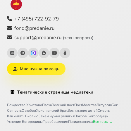
+7 (495) 722-92-79
fond@predanie.ru
support@predanie.ru
(техн.вопросы)
Мне нужна помощь
Тематические страницы медиатеки
Рождество Христово
Пасха
Великий пост
Пост
Молитва
Литургия
Бог
Святость
О любви
Христианский брак
Воспитание детей
Смерть
Как читать Библию
Зачем нужна религия
Покров Богородицы
Успение Богородицы
Преображение
Пятидесятница
Все темы →