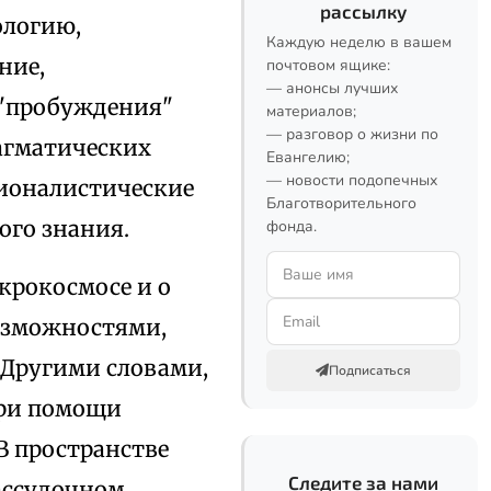
рассылку
ологию,
Каждую неделю в вашем
ние,
почтовом ящике:
— анонсы лучших
к "пробуждения"
материалов;
— разговор о жизни по
рагматических
Евангелию;
— новости подопечных
ционалистические
Благотворительного
ого знания.
фонда.
крокосмосе и о
возможностями,
 Другими словами,
Подписаться
при помощи
 В пространстве
Следите за нами
ассудочном