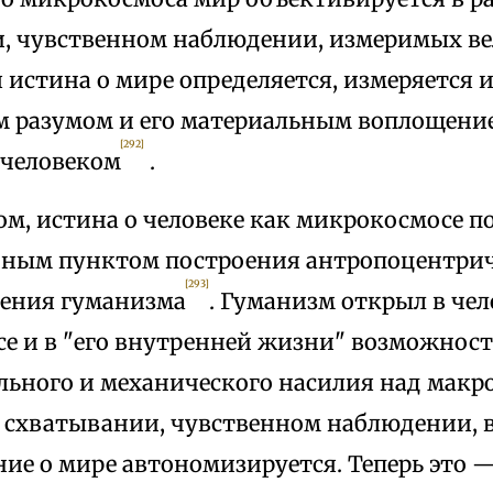
, чувственном наблюдении, измеримых ве
истина о мире определяется, измеряется 
м разумом и его материальным воплощени
[292]
человеком
.
ом, истина о человеке как микрокосмосе п
дным пунктом построения антропоцентри
[293]
оения гуманизма
. Гуманизм открыл в че
е и в "его внутренней жизни" возможност
льного и механического насилия над мак
 схватывании, чувственном наблюдении, 
ие о мире автономизируется. Теперь это —