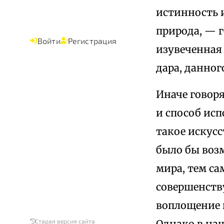
истинность 
природа, — 
Войти
Регистрация
изувеченная
дара, данног
Иначе говор
и способ ис
такое искусс
было бы воз
мира, тем с
совершенству
воплощение 
Однако в наш
Старая версия сайта