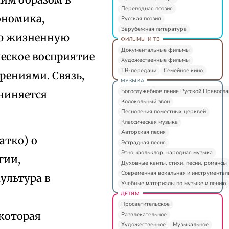
Переводная поэзия
ономика,
Русская поэзия
Зарубежная литература
ую жизненную
ФИЛЬМЫ И ТВ
Документальные фильмы
еское восприятие
Художественные фильмы
ТВ-передачи
Семейное кино
рениями. Связь,
МУЗЫКА
Богослужебное пение Русской Правосл
чиняется
Колокольный звон
Песнопения поместных церквей
Классическая музыка
Авторская песня
атко) о
Эстрадная песня
Этно, фольклор, народная музыка
гии,
Духовные канты, стихи, песни, романсы
Современная вокальная и инструментал
ультура в
Учебные материалы по музыке и пению
ДЕТЯМ
Просветительское
 которая
Развлекательное
Художественное
Музыкальное