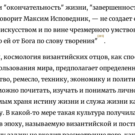
и "окончательность" жизни, "завершенност
говорит Максим Исповедник, — не создает 
 искусством и по вине чрезмерного умств
[285]
о ей от Бога по слову творения"
.
я, космология византийских отцов, как сп
пользования мира, предполагает определен
тво, ремесло, технику, экономику и полит
можно почитать, изучать и понимать личн
амым храня истину жизни и служа жизни к
. В какой‑то мере такая культура получил
в эпоху, называемую византийской и пос
у задачу не входит рассмотрение того, ка