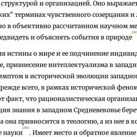
структурой и организацией. Оно выражает
ких" терминах чувственного созерцания и
но в объективно рассчитанном научном ме
[29
редвидеть и объяснять события в природе
я истины о мире и ее подчинение индиви
ре, привнесение интеллектуализма в запад
имптом в исторической эволюции западно
Прежде всего, в рамках исторической фено
от факт, что рационалистическая организа
ия знания в западном Средневековье бере
а она привносится в теологию, а из нее в 
[296]
е науки
. Имеет место и обратное явлени