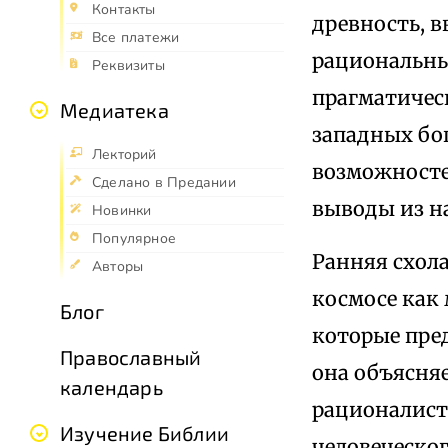
Контакты
древность, 
Все платежи
рациональны
Реквизиты
прагматичес
Медиатека
западных бо
Лекторий
возможносте
Сделано в Предании
выводы из н
Новинки
Популярное
Ранняя схола
Авторы
космосе как
Блог
которые пре
Православный
она объясня
календарь
рационалист
Изучение Библии
человеческо