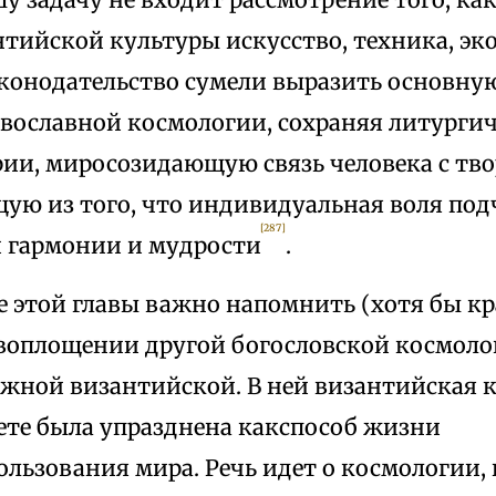
нтийской культуры искусство, техника, эк
аконодательство сумели выразить основн
вославной космологии, сохраняя литургич
рии, миросозидающую связь человека с тво
ую из того, что индивидуальная воля под
[287]
 гармонии и мудрости
.
 этой главы важно напомнить (хотя бы кр
воплощении другой богословской космоло
жной византийской. В ней византийская к
ете была упразднена какспособ жизни
ользования мира. Речь идет о космологии,