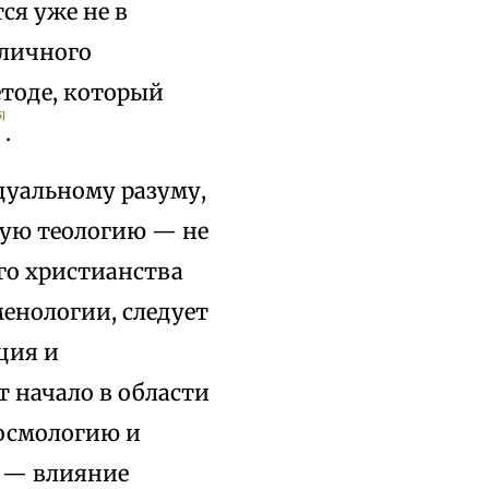
ся уже не в
 личного
тоде, который
5]
.
дуальному разуму,
ную теологию — не
го христианства
менологии, следует
ция и
т начало в области
космологию и
е — влияние