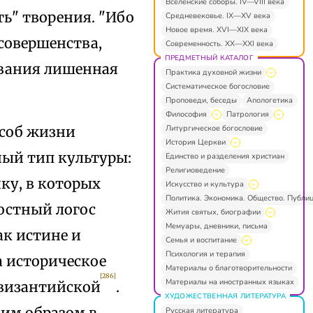
Вселенские соборы. IV—VIII века
ь" творения. "Ибо
Средневековье. IX—XV века
Новое время. XVI—XIX века
совершенства,
Современность. XX—XXI века
ПРЕДМЕТНЫЙ КАТАЛОГ
ования лишенная
Практика духовной жизни
Систематическое богословие
Проповеди, беседы
Апологетика
Философия
Патрология
Литургическое богословие
особ жизни
История Церкви
ный тип культуры:
Единство и разделения христиан
Религиоведение
ику, в которых
Искусство и культура
Политика. Экономика. Общество. Публи
остный логос
Жития святых, биографии
Мемуары, дневники, письма
ак истине и
Семья и воспитание
Психология и терапия
а историческое
Материалы о благотворительности
[286]
Материалы на иностранных языках
твизантийской
.
ХУДОЖЕСТВЕННАЯ ЛИТЕРАТУРА
ким образом в
Русская литература