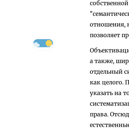
собственной 
"семантичес
отношения, 
позволяет п
Объективаци
а также, ши
отдельный с
как целого. 
указать на т
систематизац
права. Отсюд
естественны