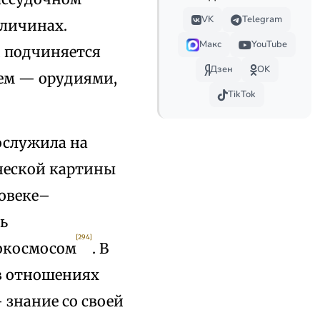
VK
Telegram
личинах.
Макс
YouTube
и подчиняется
Дзен
OK
ем — орудиями,
TikTok
ослужила на
ческой картины
ловеке–
ь
[294]
рокосмосом
. В
в отношениях
 знание со своей