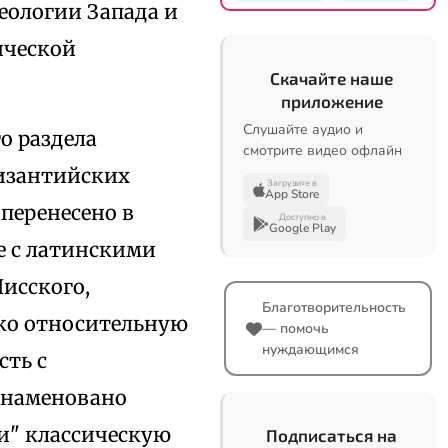
еологии Запада и
ической
Скачайте наше
приложение
Слушайте аудио и
о раздела
смотрите видео офлайн
византийских
Загрузите в
App Store
 перенесено в
Доступно в
Google Play
те с латинскими
исского,
Благотворительность
ако относительную
— помочь
нуждающимся
сть с
знаменовано
и" классическую
Подписаться на