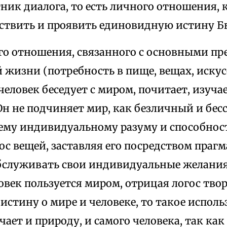
ник диалога, то есть личного отношения, 
ствить и проявить единовидную истину Б
ого отношения, связанного с основными п
 жизни (потребность в пище, вещах, искусс
человек беседует с миром, почитает, изуч
Он не подчиняет мир, как безличный и бе
ему индивидуальному разуму и способност
ос вещей, заставляя его посредством праг
бслуживать свои индивидуальные желания
овек пользуется миром, отрицая логос твор
стину о мире и человеке, то такое испол
чает и природу, и самого человека, так как