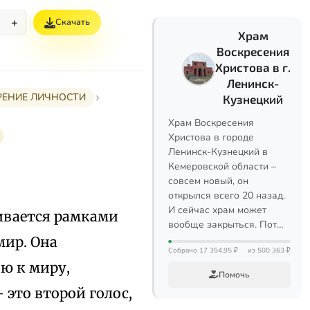
+
Скачать
%
Храм
Воскресения
Христова в г.
Ленинск-
ЕРЕНИЕ ЛИЧНОСТИ
Кузнецкий
Храм Воскресения
Христова в городе
Ленинск-Кузнецкий в
Кемеровской области –
совсем новый, он
открылся всего 20 назад.
И сейчас храм может
ивается рамками
вообще закрыться. Пот…
мир. Она
Собрано 17 354,95 ₽
из 500 363 ₽
ю к миру,
Помочь
это второй голос,