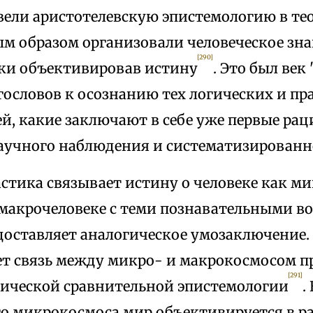
ввели аристотелевскую эпистемологию в те
м образом организовали человеческое зна
[290]
ки объективировав истину
. Это был ве
гословов к осознанию тех логических и п
й, какие заключают в себе уже первые ра
аучного наблюдения и систематизированн
стика связывает истину о человеке как ми
 макрочеловеке с теми познавательными 
доставляет аналогическое умозаключение.
ет связь между микро- и макрокосмосом 
[291]
ической сравнительной эпистемологии
.
го микрокосмоса мир объективируется в р