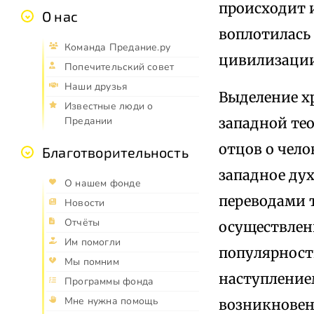
происходит 
О нас
воплотилась
Команда Предание.ру
цивилизации
Попечительский совет
Наши друзья
Выделение х
Известные люди о
западной те
Предании
отцов о чел
Благотворительность
западное дух
О нашем фонде
переводами 
Новости
Отчёты
осуществлен
Им помогли
популярность
Мы помним
наступление
Программы фонда
Мне нужна помощь
возникновен