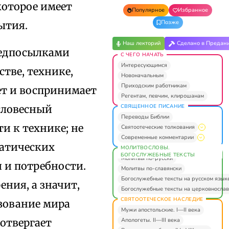
которое имеет
Популярное
Избранное
Позже
ытия.
Наш лекторий
Сделано в Предан
редпосылками
С ЧЕГО НАЧАТЬ
Интересующимся
тве, технике,
Новоначальным
Приходским работникам
ает и воспринимает
Регентам, певчим, клирошанам
СВЯЩЕННОЕ ПИСАНИЕ
ссловесный
Переводы Библии
и к технике; не
Святоотеческие толкования
Современные комментарии
матических
МОЛИТВОСЛОВЫ.
БОГОСЛУЖЕБНЫЕ ТЕКСТЫ
Молитвы по-русски
 и потребности.
Молитвы по-славянски
Богослужебные тексты на русском язык
ения, а значит,
Богослужебные тексты на церковнослав
СВЯТООТЕЧЕСКОЕ НАСЛЕДИЕ
ьзование мира
Мужи апостольские. I—II века
Апологеты. II—III века
 отвергает