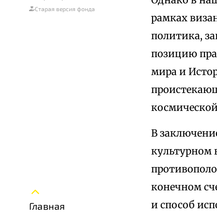
Старая версия фонда
рамках виза
политика, з
позицию пра
мира и Исто
проистекающ
космической
В заключение
культурном 
противополо
конечном сч
и способ исп
Главная