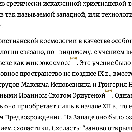
из еретически искаженной христианской т
 в так называемой западной, или технолог
.
ристианской космологии в качестве особог
ологии связано, по–видимому, с учением 
[288]
овеке как микрокосмосе
. Это учение было
овное пространство не позднее IX в., вмес
трудов Максима Исповедника и Григория Н
[289]
ными Иоанном Скотом Эриугеной
. Одн
 оно приобретает лишь в начале XII в., то е
м Предвозрождения. На Западе оно было о
ием схоластики. Схоласты "заново открыл