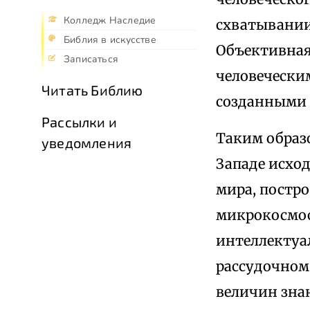
Колледж Наследие
схватывании
Библия в искусстве
Объективная 
Записаться
человечески
Читать Библию
созданными 
Рассылки и
Таким образ
уведомления
Западе исхо
мира, постр
микрокосмос
интеллектуа
рассудочном
величин знан