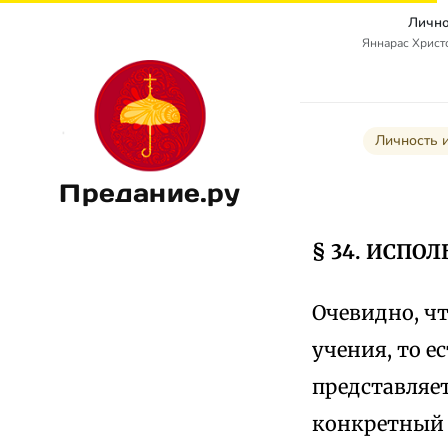
Лично
Яннарас Христо
Личность и
Предание.ру
§ 34. ИСПО
Очевидно, ч
учения, то е
представляе
конкретный 