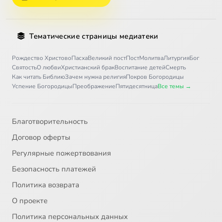
Тематические страницы медиатеки
Рождество Христово
Пасха
Великий пост
Пост
Молитва
Литургия
Бог
Святость
О любви
Христианский брак
Воспитание детей
Смерть
Как читать Библию
Зачем нужна религия
Покров Богородицы
Успение Богородицы
Преображение
Пятидесятница
Все темы →
Благотворительность
Договор оферты
Регулярные пожертвования
Безопасность платежей
Политика возврата
О проекте
Политика персональных данных