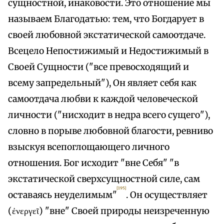
сущностной, инаковости. Это отношение мы
называем Благодатью: тем, что Богдарует в
своей любовной экстатической самоотдаче.
Всецело Непостижимый и Недостижимый в
Своей Сущности ("все превосходящий и
всему запредельный"), Он являет себя как
самоотдача любви к каждой человеческой
личности ("нисходит в недра всего сущего"),
словно в порыве любовной благости, ревниво
взыскуя всепоглощающего личного
отношения. Бог исходит "вне Себя" "в
экстатической сверхсущностной силе, сам
[195]
оставаясь неуделимым"
. Он осуществляет
(ἐνεργεῖ) "вне" Своей природы неизреченную