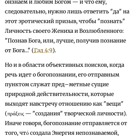
онзнаем и любим Богом — и что ему,
следовательно, нужно лишь ответить "да" на
этот эротический призыв, чтобы "познать"
Личность своего Жениха и Возлюбленного:
"Познав Бога, или, лучше, получив познание
от Бога…" (
Гал 4:9
).
Но и в области объективных поисков, когда
речь идет о богопознании, его отправным
пунктом служат пред–метные сущие
природной действительности, которые
выходят навстречу отношению как "вещи"
(πράξεις — "создания" творческой личности).
Иначе говоря, богопознание отправляется от
того, чтό создала Энергия непознаваемой,