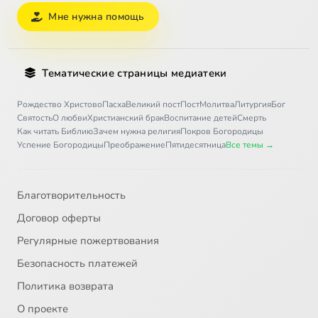
Мне нужна помощь
Тематические страницы медиатеки
Рождество Христово
Пасха
Великий пост
Пост
Молитва
Литургия
Бог
Святость
О любви
Христианский брак
Воспитание детей
Смерть
Как читать Библию
Зачем нужна религия
Покров Богородицы
Успение Богородицы
Преображение
Пятидесятница
Все темы →
Благотворительность
Договор оферты
Регулярные пожертвования
Безопасность платежей
Политика возврата
О проекте