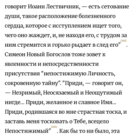
говорит Иоанн Лествичник, — есть сетование
души, такое расположение болезненного
сердца, которое с исступлением ищет того,
чего оно жаждет, и, не находя его, с трудом за
[201]
ним стремится и горько рыдает в след его"
.
Симеон Новый Богослов тоже зовет к
явленности и непосредственности
присутствия "непостижимую Личность,
сокровенную тайну". "Приди, — говорит он,
— Незримый, Неосязаемый и Неощутимый
нигде… Приди, желанное и славное Имя…
Приди, родившаяся во мне страстная тоска, и
заставь меня тосковать о Тебе, всецело
[202]
Непостижимый"
. Как бы то ни было, эта