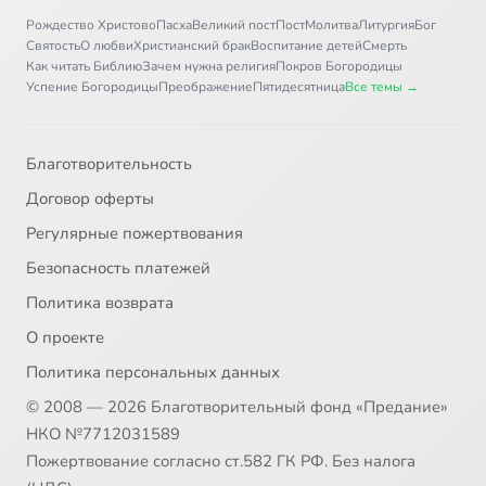
Рождество Христово
Пасха
Великий пост
Пост
Молитва
Литургия
Бог
Святость
О любви
Христианский брак
Воспитание детей
Смерть
Как читать Библию
Зачем нужна религия
Покров Богородицы
Успение Богородицы
Преображение
Пятидесятница
Все темы →
Благотворительность
Договор оферты
Регулярные пожертвования
Безопасность платежей
Политика возврата
О проекте
Политика персональных данных
© 2008 — 2026 Благотворительный фонд «Предание»
НКО №7712031589
Пожертвование согласно ст.582 ГК РФ. Без налога