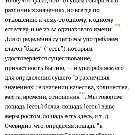
точку тот факт, что "о сущем говорится в
различных значениях, но всегда по
отношению к чему‑то одному, к одному
[620]
естеству, и не из‑за одинакового имени"
.
Для определения сущего мы употребляем
глагол "быть" ("есть"), которым
удостоверяется существование,
причастность Бытию, — и употребляем его
для определения сущего "в различных
значениях": в значении качества, количества,
[621]
места, времени, отношения
. Мы говорим:
лошадь [есть] белая, лошадь [есть] в две
меры ростом, лошадь есть здесь, и т. д.
Очевидно, что, определяя лошадь "в