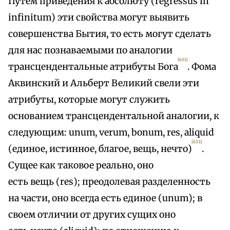
Путем приведения к абсолюту (regressus in
infinitum) эти свойства могут выявить
совершенства Бытия, то есть могут сделать
для нас познаваемыми по аналогии
[631]
трансцендентальные атрибуты Бога
. Фома
Аквинский и Альберт Великий свели эти
атрибуты, которые могут служить
основанием трансцендентальной аналогии, к
следующим: unum, verum, bonum, res, aliquid
[632]
(единое, истинное, благое, вещь, нечто)
.
Сущее как таковое реально, оно
есть вещь (res); преодолевая разделенность
на части, оно всегда есть единое (unum); в
своем отличии от других сущих оно