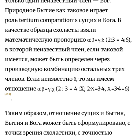
только один неизвестный член — Бог.
Природное Бытие как таковое играет
роль tertium comparationis сущих и Бога. В
качестве образца схоласты взяли
математическую пропорцию α:β=γ:δ (2:3 = 4:6),
в которой неизвестный член, если таковой
имеется, может быть определен через
производную комбинацию остальных трех
членов. Если неизвестно δ, то мы имеем
отношение α:β=γ:χ (2 : 3 = 4 :Х; 2·Χ=3·4, Χ=3·4=6)
[629]
.
Таким образом, отношение сущих и Бытия,
Бытия и Бога может быть сформулировано, с
точки зрения схоластики, с точностью