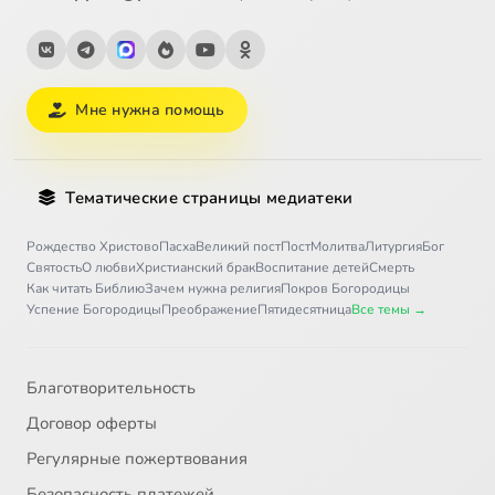
Мне нужна помощь
Тематические страницы медиатеки
Рождество Христово
Пасха
Великий пост
Пост
Молитва
Литургия
Бог
Святость
О любви
Христианский брак
Воспитание детей
Смерть
Как читать Библию
Зачем нужна религия
Покров Богородицы
Успение Богородицы
Преображение
Пятидесятница
Все темы →
Благотворительность
Договор оферты
Регулярные пожертвования
Безопасность платежей