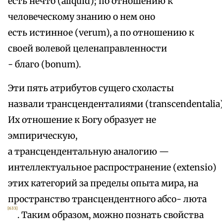
есть нечто (aliquid); по отношению к
человеческому знанию о нем оно
есть истинное (verum), а по отношению к
своей волевой целенаправленности
- благо (bonum).
Эти пять атрибутов сущего схоласты
назвали трансценденталиями (transcendentalia)
Их отношение к Богу образует не
эмпирическую,
а трансцендентальную аналогию —
интеллектуальное распространение (extensio)
этих категорий за пределы опыта мира, на
пространство трансцендентного абсо- люта
[633]
. Таким образом, можно познать свойства