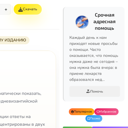
+
Скачать
%
Срочная
адресная
помощь
Каждый день к нам
МУ ИЗДАНИЮ
приходят новые просьбы
о помощи. Часто
оказывается, что помощь
нужна даже не сегодня –
она нужна была вчера: в
приеме лекарств
образовался нед…
Помочь
матически показать,
редневизантийской
Популярное
Избранное
ции ответы на
Позже
нцентрированы в двух