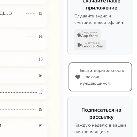
Скачайте наше
приложение
ДЫ, В
13
Слушайте аудио и
смотрите видео офлайн
Загрузите в
14
App Store
А
Доступно в
Google Play
15
Благотворительность
16
— помочь
нуждающимся
17
18
Подписаться на
рассылку
Каждую неделю в вашем
Й
19
почтовом ящике: