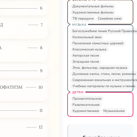
Документальные фильмы
6
Художественные фильмы
ТВ-передачи
Семейное кино
ЕД
7
МУЗЫКА
Богослужебное пение Русской Правосл
Колокольный звон
Песнопения поместных церквей
А
8
Классическая музыка
Авторская песня
Эстрадная песня
Этно, фольклор, народная музыка
9
Духовные канты, стихи, песни, романсы
Современная вокальная и инструментал
Учебные материалы по музыке и пению
ПОФАТИЗМ
10
ДЕТЯМ
Просветительское
Развлекательное
11
Художественное
Музыкальное
12