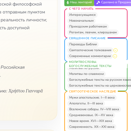
Наш лекторий
Сделано в Предан
ческой философской
С ЧЕГО НАЧАТЬ
в отправным пунктом
Интересующимся
реальность личности;
Новоначальным
Приходским работникам
сть доступной
Регентам, певчим, клирошанам
СВЯЩЕННОЕ ПИСАНИЕ
Переводы Библии
Святоотеческие толкования
Современные комментарии
МОЛИТВОСЛОВЫ.
БОГОСЛУЖЕБНЫЕ ТЕКСТЫ
 Российская
Молитвы по-русски
Молитвы по-славянски
.
Богослужебные тексты на русском язык
Богослужебные тексты на церковнослав
ю: Χρήστου Γιανναρᾶ
СВЯТООТЕЧЕСКОЕ НАСЛЕДИЕ
Мужи апостольские. I—II века
Апологеты. II—III века
Вселенские соборы. IV—VIII века
Средневековье. IX—XV века
Новое время. XVI—XIX века
Современность. XX—XXI века