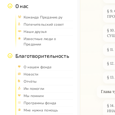
О нас
§ 9
ПРО
Команда Предание.ру
Попечительский совет
§ 1
Наши друзья
СУЩ
Известные люди о
Предании
§ 1
Благотворительность
§ 12
О нашем фонде
Новости
§ 1
Отчёты
Им помогли
Глава
Мы помним
Программы фонда
§ 1
Мне нужна помощь
ИНА