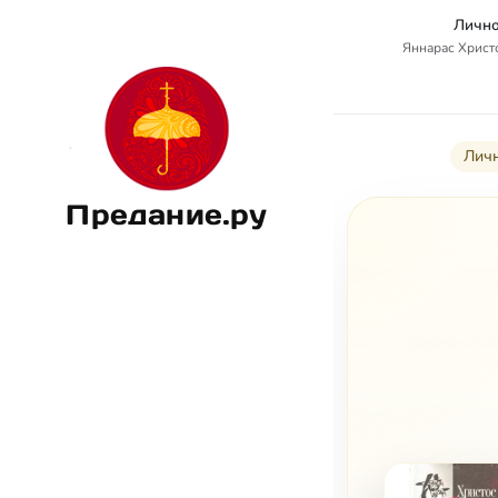
Лично
Яннарас Христо
Личн
Предание.ру