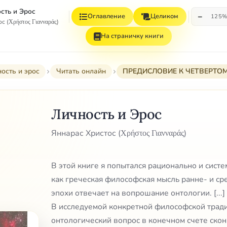
сть и Эрос
−
Оглавление
Целиком
125
с (Χρήστος Γιανναράς)
На страничку книги
ость и эрос
Читать онлайн
ПРЕДИСЛОВИЕ К ЧЕТВЕРТО
Личность и Эрос
Яннарас Христос (Χρήστος Γιανναράς)
В этой книге я попытался рационально и систе
как греческая философская мысль ранне- и с
эпохи отвечает на вопрошание онтологии. [...]
В исследуемой конкретной философской тради
онтологический вопрос в конечном счете ско