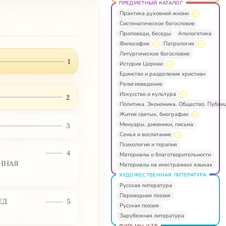
ПРЕДМЕТНЫЙ КАТАЛОГ
Практика духовной жизни
Систематическое богословие
Проповеди, беседы
Апологетика
Философия
Патрология
Литургическое богословие
1
История Церкви
Единство и разделения христиан
Религиоведение
Искусство и культура
2
Политика. Экономика. Общество. Публи
Жития святых, биографии
Мемуары, дневники, письма
3
Семья и воспитание
Психология и терапия
4
Материалы о благотворительности
ННАЯ
Материалы на иностранных языках
ХУДОЖЕСТВЕННАЯ ЛИТЕРАТУРА
Русская литература
Переводная поэзия
ЕД
5
Русская поэзия
Зарубежная литература
ФИЛЬМЫ И ТВ