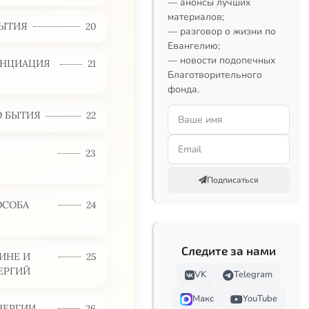
— анонсы лучших
материалов;
БЫТИЯ
20
— разговор о жизни по
Евангелию;
— новости подопечных
РЕНЦИАЦИЯ
21
Благотворительного
фонда.
Ю БЫТИЯ
22
23
Подписаться
ОСОБА
24
Следите за нами
ИНЕ И
25
ЕРГИЙ
VK
Telegram
Макс
YouTube
НЕРГИИ,
26