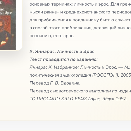
основных терминах: личность и эрос. Для гре
мысли ранне- и среднехристианского периодо
для приближения к подлинному бытию служит 
а способ этого приближения, делающий лично
познанию, есть эрос.
Х. Яннарас. Личность и Эрос
Текст приводится по изданию:
Яннарас Х. Избранное: Личность и Эрос. — М.:
политическая энциклопедия (РОССПЭН), 2005
Перевод Г. В. Вдовина.
Перевод с новогреческого выполнен по издани
ТО ΠPOΣΩΠΟ ΚΑΙ Ο ΕΡΩΣ Δόμος ᾽Αθήνα 1987.