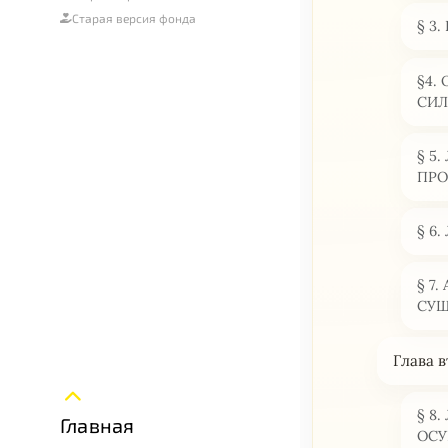
Старая версия фонда
§ 3
§4.
СИЛ
§ 5
ПРО
§ 6
§ 7
СУЩ
Глава
§ 8
Главная
ОСУ