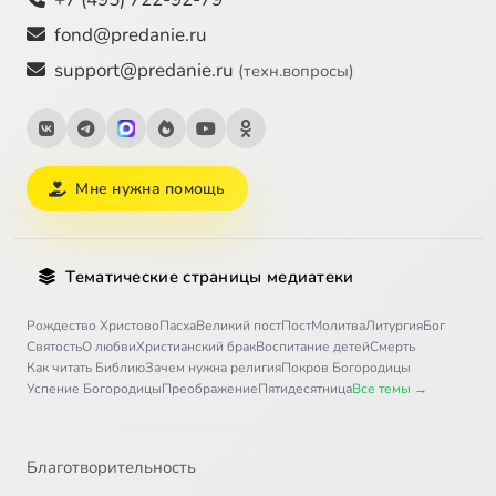
fond@predanie.ru
support@predanie.ru
(техн.вопросы)
Мне нужна помощь
Тематические страницы медиатеки
Рождество Христово
Пасха
Великий пост
Пост
Молитва
Литургия
Бог
Святость
О любви
Христианский брак
Воспитание детей
Смерть
Как читать Библию
Зачем нужна религия
Покров Богородицы
Успение Богородицы
Преображение
Пятидесятница
Все темы →
Благотворительность