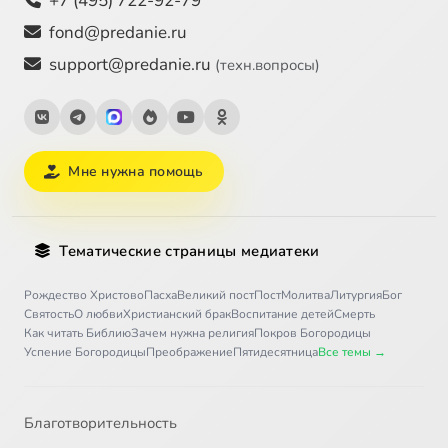
+7 (495) 722-92-79
fond@predanie.ru
support@predanie.ru
(техн.вопросы)
Мне нужна помощь
Тематические страницы медиатеки
Рождество Христово
Пасха
Великий пост
Пост
Молитва
Литургия
Бог
Святость
О любви
Христианский брак
Воспитание детей
Смерть
Как читать Библию
Зачем нужна религия
Покров Богородицы
Успение Богородицы
Преображение
Пятидесятница
Все темы →
Благотворительность