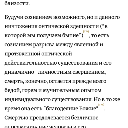
близости.
Будучи сознанием возможного, но и данного
ничтожения онтической здешности ("в
[374]
которой мы получаем бытие")
, то есть
сознанием разрыва между явленной и
протяженной онтической
действительностью существования и его
динамично–личностным свершением,
смерть, конечно, остается прежде всего
бедой, горем и мучительным опытом
индивидуального существования. Но в то же
[375]
время она есть "благодеяние Божие"
.
Смертью преодолевается безличное
опредмечивание человека и его