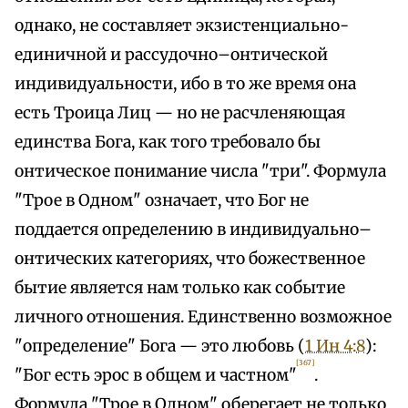
однако, не составляет экзистенциально-
единичной и рассудочно–онтической
индивидуальности, ибо в то же время она
есть Троица Лиц — но не расчленяющая
единства Бога, как того требовало бы
онтическое понимание числа "три". Формула
"Трое в Одном" означает, что Бог не
поддается определению в индивидуально–
онтических категориях, что божественное
бытие является нам только как событие
личного отношения. Единственно возможное
"определение" Бога — это любовь (
1 Ин 4:8
):
[367]
"Бог есть эрос в общем и частном"
.
Формула "Трое в Одном" оберегает не только