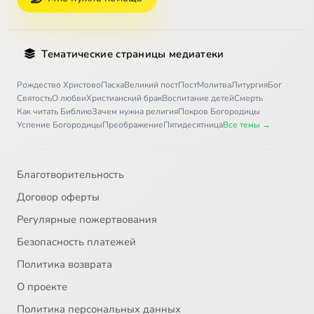
Тематические страницы медиатеки
Рождество Христово
Пасха
Великий пост
Пост
Молитва
Литургия
Бог
Святость
О любви
Христианский брак
Воспитание детей
Смерть
Как читать Библию
Зачем нужна религия
Покров Богородицы
Успение Богородицы
Преображение
Пятидесятница
Все темы →
Благотворительность
Договор оферты
Регулярные пожертвования
Безопасность платежей
Политика возврата
О проекте
Политика персональных данных