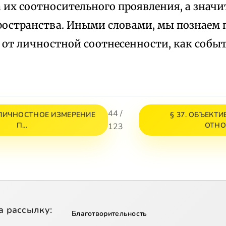
 их соотносительного проявления, а значи
ространства. Иными словами, мы познаем 
 от личностной соотнесенности, как собы
44 /
я ЛИЧНОСТНОЕ ИЗМЕРЕНИЕ
§ 37. ОБЪЕКТ
П…
ОТН
123
а рассылку:
Благотворительность