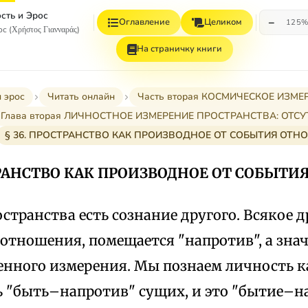
сть и Эрос
−
Оглавление
Целиком
125
с (Χρήστος Γιανναράς)
На страничку книги
 эрос
Читать онлайн
Часть вторая КОСМИЧЕСКОЕ ИЗМ
Глава вторая ЛИЧНОСТНОЕ ИЗМЕРЕНИЕ ПРОСТРАНСТВА: ОТСУ
§ 36. ПРОСТРАНСТВО КАК ПРОИЗВОДНОЕ ОТ СОБЫТИЯ ОТН
ТРАНСТВО КАК ПРОИЗВОДНОЕ ОТ СОБЫТ
странства есть сознание другого. Всякое д
отношения, помещается "напротив", а знач
енного измерения. Мы познаем личность 
 "быть–напротив" сущих, и это "бытие–на