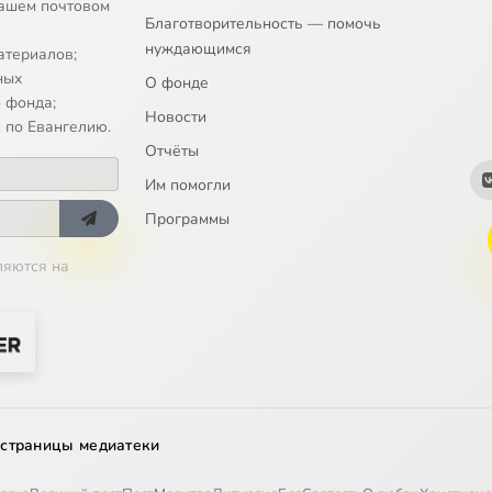
ашем почтовом
Благотворительность — помочь
нуждающимся
атериалов;
ных
О фонде
 фонда;
Новости
 по Евангелию.
Отчёты
Им помогли
Программы
ляются на
 страницы медиатеки