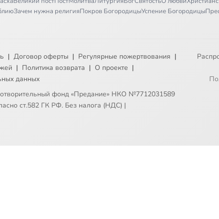
асха
Великий пост
Пост
Молитва
Литургия
Бог
Святость
О любви
Христианс
иблию
Зачем нужна религия
Покров Богородицы
Успение Богородицы
Пре
ть
|
Договор оферты
|
Регулярные пожертвования
|
Распр
ежей
|
Политика возврата
|
О проекте
|
ьных данных
По
готворительный фонд «Предание» НКО №7712031589
асно ст.582 ГК РФ. Без налога (НДС)
|