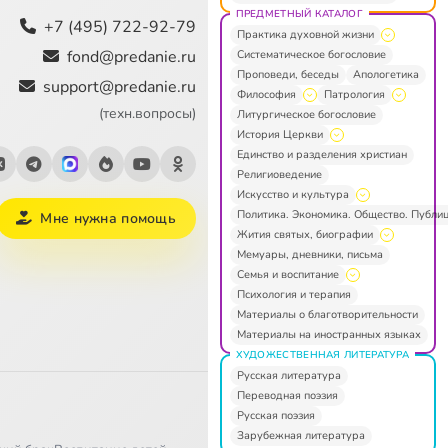
ПРЕДМЕТНЫЙ КАТАЛОГ
+7 (495) 722-92-79
Практика духовной жизни
fond@predanie.ru
Систематическое богословие
Проповеди, беседы
Апологетика
support@predanie.ru
Философия
Патрология
(техн.вопросы)
Литургическое богословие
История Церкви
Единство и разделения христиан
Религиоведение
Искусство и культура
Политика. Экономика. Общество. Публи
Мне нужна помощь
Жития святых, биографии
Мемуары, дневники, письма
Семья и воспитание
Психология и терапия
Материалы о благотворительности
Материалы на иностранных языках
ХУДОЖЕСТВЕННАЯ ЛИТЕРАТУРА
Русская литература
Переводная поэзия
Русская поэзия
Зарубежная литература