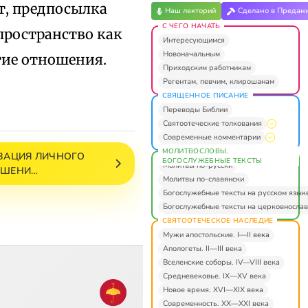
т, предпосылка
Наш лекторий
Сделано в Предан
С ЧЕГО НАЧАТЬ
пространство как
Интересующимся
Новоначальным
тие отношения.
Приходским работникам
Регентам, певчим, клирошанам
СВЯЩЕННОЕ ПИСАНИЕ
Переводы Библии
Святоотеческие толкования
Современные комментарии
МОЛИТВОСЛОВЫ.
ИВАЦИЯ ЛИЧНОГО
БОГОСЛУЖЕБНЫЕ ТЕКСТЫ
Молитвы по-русски
ОШЕНИ…
Молитвы по-славянски
Богослужебные тексты на русском язык
Богослужебные тексты на церковнослав
СВЯТООТЕЧЕСКОЕ НАСЛЕДИЕ
Мужи апостольские. I—II века
Апологеты. II—III века
Вселенские соборы. IV—VIII века
Средневековье. IX—XV века
Новое время. XVI—XIX века
Современность. XX—XXI века