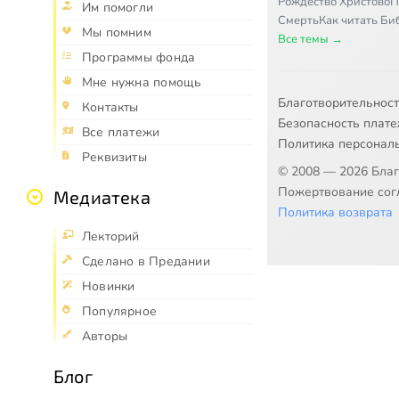
Рождество Христово
П
Им помогли
Смерть
Как читать Б
Мы помним
Все темы →
Программы фонда
Мне нужна помощь
Благотворительнос
Контакты
Безопасность плат
Все платежи
Политика персонал
Реквизиты
© 2008 — 2026 Бла
Пожертвование согл
Медиатека
Политика возврата
Лекторий
Сделано в Предании
Новинки
Популярное
Авторы
Блог