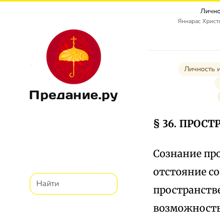
Лично
Яннарас Христо
Личность и
Предание.ру
§ 36. ПРОС
Сознание про
отстояние со
пространств
возможность