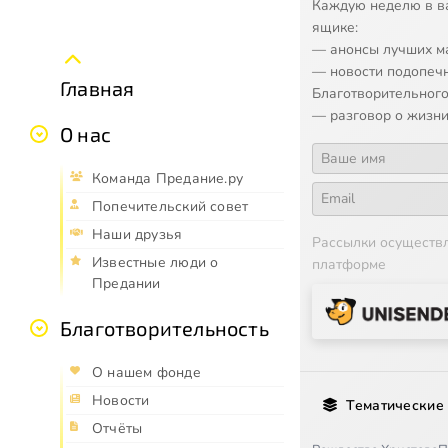
Каждую неделю в в
ящике:
— анонсы лучших м
— новости подопеч
Главная
Благотворительного
— разговор о жизни
О нас
Команда Предание.ру
Попечительский совет
Наши друзья
Рассылки осуществ
Известные люди о
платформе
Предании
Благотворительность
О нашем фонде
Новости
Тематические
Отчёты