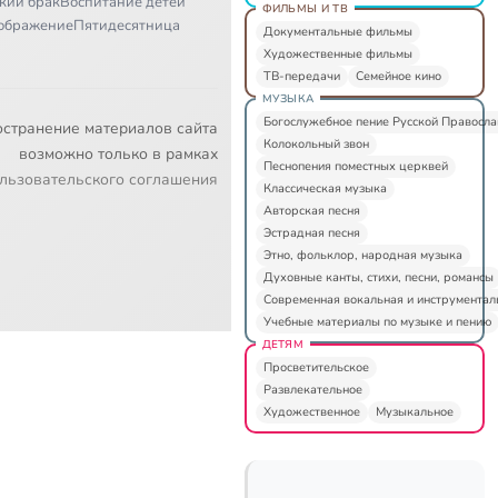
кий брак
Воспитание детей
ФИЛЬМЫ И ТВ
ображение
Пятидесятница
Документальные фильмы
Художественные фильмы
ТВ-передачи
Семейное кино
МУЗЫКА
Богослужебное пение Русской Правосл
остранение материалов сайта
Колокольный звон
возможно только в рамках
Песнопения поместных церквей
льзовательского соглашения
Классическая музыка
Авторская песня
Эстрадная песня
Этно, фольклор, народная музыка
Духовные канты, стихи, песни, романсы
Современная вокальная и инструментал
Учебные материалы по музыке и пению
ДЕТЯМ
Просветительское
Развлекательное
Художественное
Музыкальное