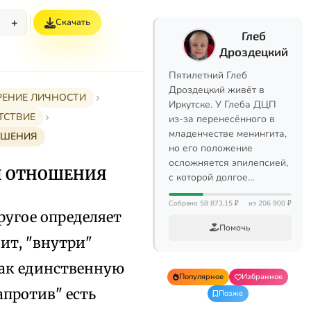
+
Скачать
%
Глеб
Дроздецкий
Пятилетний Глеб
Дроздецкий живёт в
ЕРЕНИЕ ЛИЧНОСТИ
Иркутске. У Глеба ДЦП
ТСТВИЕ
из-за перенесённого в
младенчестве менингита,
ОШЕНИЯ
но его положение
осложняется эпилепсией,
ИЯ ОТНОШЕНИЯ
с которой долгое…
Собрано 58 873,15 ₽
из 206 900 ₽
ругое определяет
Помочь
ит, "внутри"
как единственную
Популярное
Избранное
против" есть
Позже