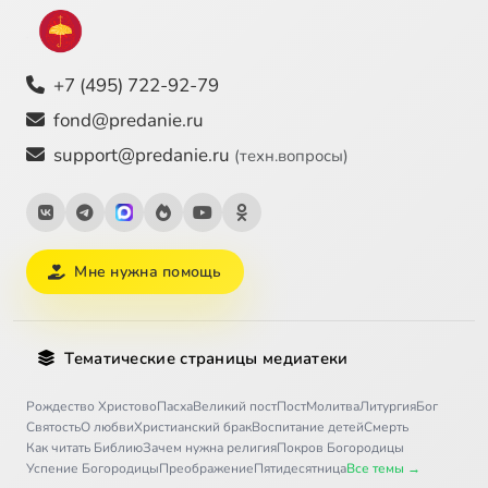
+7 (495) 722-92-79
fond@predanie.ru
support@predanie.ru
(техн.вопросы)
Мне нужна помощь
Тематические страницы медиатеки
Рождество Христово
Пасха
Великий пост
Пост
Молитва
Литургия
Бог
Святость
О любви
Христианский брак
Воспитание детей
Смерть
Как читать Библию
Зачем нужна религия
Покров Богородицы
Успение Богородицы
Преображение
Пятидесятница
Все темы →