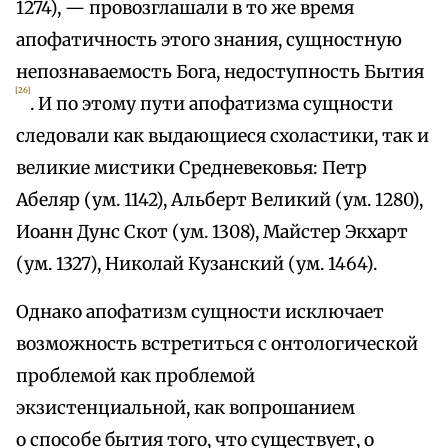
1274), — провозглашали в то же время
апофатичность этого знания, сущностную
непознаваемость Бога, недоступность Бытия
[26]
. И по этому пути апофатизма сущности
следовали как выдающиеся схоластики, так и
великие мистики Средневековья: Петр
Абеляр (ум. 1142), Альберт Великий (ум. 1280),
Иоанн Дунс Скот (ум. 1308), Майстер Экхарт
(ум. 1327), Николай Кузанский (ум. 1464).
Однако апофатизм сущности исключает
возможность встретиться с онтологической
проблемой как проблемой
экзистенциальной, как вопрошанием
о способе бытия того, что существует, о