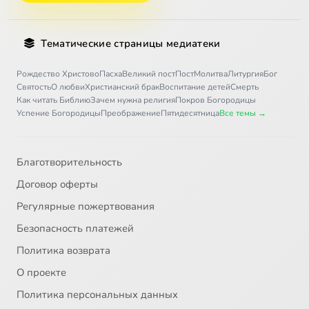
Тематические страницы медиатеки
Рождество Христово
Пасха
Великий пост
Пост
Молитва
Литургия
Бог
Святость
О любви
Христианский брак
Воспитание детей
Смерть
Как читать Библию
Зачем нужна религия
Покров Богородицы
Успение Богородицы
Преображение
Пятидесятница
Все темы →
Благотворительность
Договор оферты
Регулярные пожертвования
Безопасность платежей
Политика возврата
О проекте
Политика персональных данных