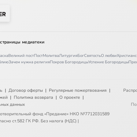
 страницы медиатеки
асха
Великий пост
Пост
Молитва
Литургия
Бог
Святость
О любви
Христианс
иблию
Зачем нужна религия
Покров Богородицы
Успение Богородицы
Пре
ть
|
Договор оферты
|
Регулярные пожертвования
|
Распр
ежей
|
Политика возврата
|
О проекте
|
ьных данных
По
готворительный фонд «Предание» НКО №7712031589
асно ст.582 ГК РФ. Без налога (НДС)
|