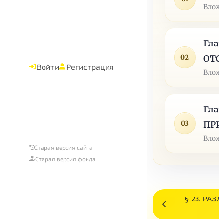
Влож
Гл
02
ОТ
Войти
Регистрация
Влож
Гл
03
ПР
Влож
Старая версия сайта
Старая версия фонда
§ 23. Р