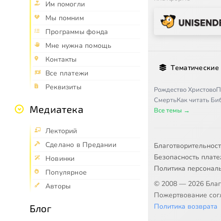
Им помогли
Мы помним
Программы фонда
Мне нужна помощь
Контакты
Тематические
Все платежи
Реквизиты
Рождество Христово
П
Смерть
Как читать Б
Медиатека
Все темы →
Лекторий
Сделано в Предании
Благотворительнос
Безопасность плат
Новинки
Политика персонал
Популярное
© 2008 — 2026 Бла
Авторы
Пожертвование согл
Политика возврата
Блог