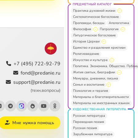
ПРЕДМЕТНЫЙ КАТАЛОГ
Практика духовной жизни
Систематическое богословие
Проповеди, беседы
Апологетика
Философия
Патрология
Литургическое богословие
История Церкви
Единство и разделения христиан
Религиоведение
Искусство и культура
+7 (495) 722-92-79
Политика. Экономика. Общество. Публи
fond@predanie.ru
Жития святых, биографии
Мемуары, дневники, письма
support@predanie.ru
Семья и воспитание
(техн.вопросы)
Психология и терапия
Материалы о благотворительности
Материалы на иностранных языках
ХУДОЖЕСТВЕННАЯ ЛИТЕРАТУРА
Русская литература
Переводная поэзия
Мне нужна помощь
Русская поэзия
Зарубежная литература