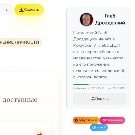
+
Скачать
%
Глеб
Дроздецкий
Пятилетний Глеб
Дроздецкий живёт в
ЕРЕНИЕ ЛИЧНОСТИ
Иркутске. У Глеба ДЦП
из-за перенесённого в
младенчестве менингита,
но его положение
осложняется эпилепсией,
с которой долгое…
Собрано 59 923,15 ₽
из 206 900 ₽
— доступные
Помочь
Популярное
Избранное
Позже