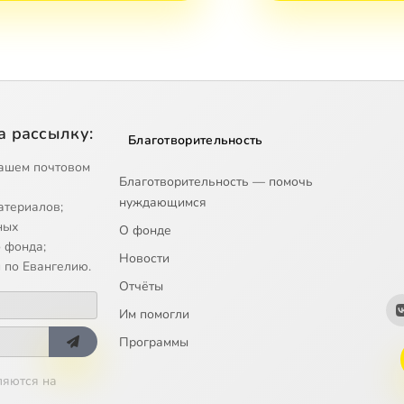
а рассылку:
Благотворительность
ашем почтовом
Благотворительность — помочь
нуждающимся
атериалов;
ных
О фонде
 фонда;
Новости
 по Евангелию.
Отчёты
Им помогли
Программы
ляются на