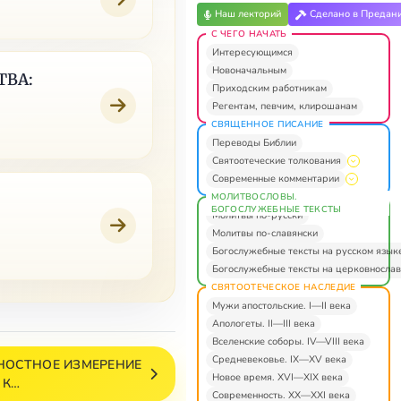
Наш лекторий
Сделано в Предан
С ЧЕГО НАЧАТЬ
Интересующимся
Новоначальным
ТВА:
Приходским работникам
Регентам, певчим, клирошанам
СВЯЩЕННОЕ ПИСАНИЕ
Переводы Библии
Святоотеческие толкования
Современные комментарии
МОЛИТВОСЛОВЫ.
БОГОСЛУЖЕБНЫЕ ТЕКСТЫ
Молитвы по-русски
Молитвы по-славянски
Богослужебные тексты на русском язык
Богослужебные тексты на церковнослав
СВЯТООТЕЧЕСКОЕ НАСЛЕДИЕ
Мужи апостольские. I—II века
Апологеты. II—III века
Вселенские соборы. IV—VIII века
Средневековье. IX—XV века
ЧНОСТНОЕ ИЗМЕРЕНИЕ
Новое время. XVI—XIX века
К…
Современность. XX—XXI века