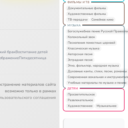
ФИЛЬМЫ И ТВ
Документальные фильмы
Художественные фильмы
ТВ-передачи
Семейное кино
МУЗЫКА
Богослужебное пение Русской Правосл
Колокольный звон
Песнопения поместных церквей
Классическая музыка
кий брак
Воспитание детей
Авторская песня
ображение
Пятидесятница
Эстрадная песня
Этно, фольклор, народная музыка
Духовные канты, стихи, песни, романсы
Современная вокальная и инструментал
Учебные материалы по музыке и пению
остранение материалов сайта
ДЕТЯМ
возможно только в рамках
Просветительское
льзовательского соглашения
Развлекательное
Художественное
Музыкальное