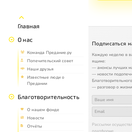
Главная
О нас
Подписаться н
Команда Предание.ру
Каждую неделю в в
Попечительский совет
ящике:
— анонсы лучших м
Наши друзья
— новости подопеч
Известные люди о
Благотворительного
Предании
— разговор о жизни
Благотворительность
О нашем фонде
Новости
Рассылки осуществ
Отчёты
платформе