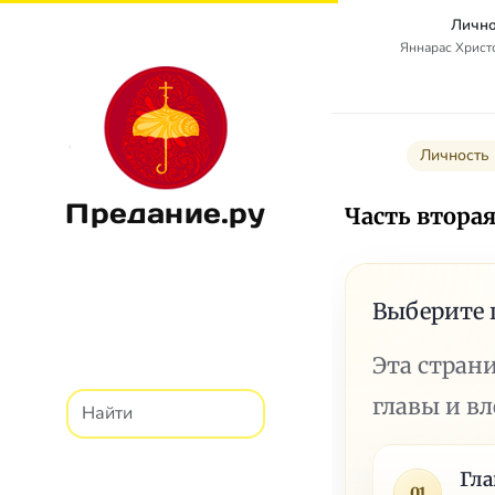
Лично
Яннарас Христо
Личность 
Предание.ру
Часть втор
Выберите 
Эта стран
главы и в
Гл
01