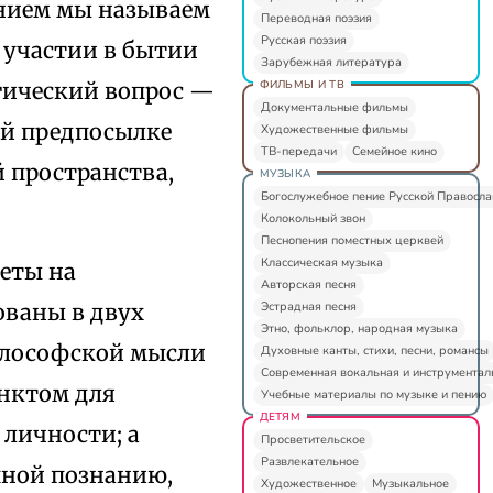
анием мы называем
Переводная поэзия
Русская поэзия
 участии в бытии
Зарубежная литература
ФИЛЬМЫ И ТВ
гический вопрос —
Документальные фильмы
ей предпосылке
Художественные фильмы
ТВ-передачи
Семейное кино
 пространства,
МУЗЫКА
Богослужебное пение Русской Правосл
Колокольный звон
Песнопения поместных церквей
Классическая музыка
еты на
Авторская песня
Эстрадная песня
ованы в двух
Этно, фольклор, народная музыка
философской мысли
Духовные канты, стихи, песни, романсы
Современная вокальная и инструментал
нктом для
Учебные материалы по музыке и пению
ДЕТЯМ
личности; а
Просветительское
Развлекательное
пной познанию,
Художественное
Музыкальное