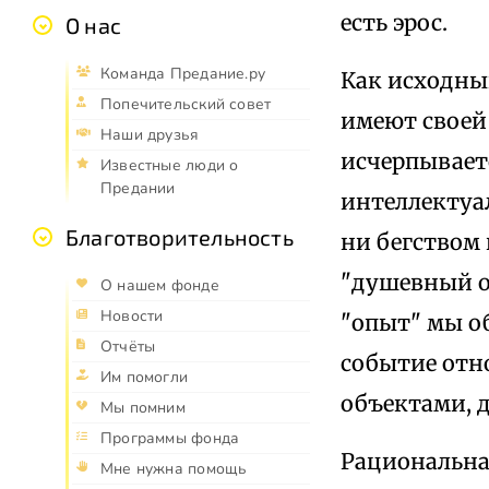
есть эрос.
О нас
Команда Предание.ру
Как исходны
Попечительский совет
имеют своей
Наши друзья
исчерпываетс
Известные люди о
Предании
интеллектуа
Благотворительность
ни бегством
"душевный о
О нашем фонде
Новости
"опыт" мы о
Отчёты
событие отно
Им помогли
объектами, 
Мы помним
Программы фонда
Рациональна
Мне нужна помощь