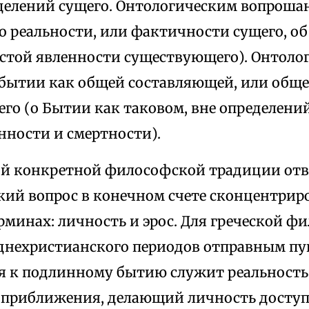
делений сущего. Онтологическим вопрош
о реальности, или фактичности сущего, об
стой явленности существующего). Онтоло
о бытии как общей составляющей, или общ
го (о Бытии как таковом, вне определений
нности и смертности).
ой конкретной философской традиции отв
кий вопрос в конечном счете сконцентрир
рминах: личность и эрос. Для греческой 
еднехристианского периодов отправным пу
 к подлинному бытию служит реальность 
о приближения, делающий личность досту