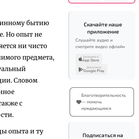
длинному бытию
Скачайте наше
приложение
. Но опыт не
Слушайте аудио и
яется ни чисто
смотрите видео офлайн
имого предмета,
Загрузите в
App Store
дуальный
Доступно в
Google Play
ции. Словом
анное
Благотворительность
— помочь
также с
нуждающимся
сти.
ы опыта и ту
Подписаться на