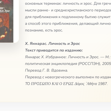
основных терминах: личность и эрос. Для гре
мысли ранне- и среднехристианского периодо
для приближения к подлинному бытию служит 
а способ этого приближения, делающий лично
познанию, есть эрос.
Х. Яннарас. Личность и Эрос
Текст приводится по изданию:
Яннарас Х. Избранное: Личность и Эрос. — М.:
политическая энциклопедия (РОССПЭН), 2005
Перевод Г. В. Вдовина.
Перевод с новогреческого выполнен по издани
ТО ΠPOΣΩΠΟ ΚΑΙ Ο ΕΡΩΣ Δόμος ᾽Αθήνα 1987.