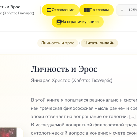
ть и Эрос
−
Оглавление
По главам
125
 (Χρήστος Γιανναράς)
На страничку книги
Личность и эрос
Читать онлайн
Личность и Эрос
Яннарас Христос (Χρήστος Γιανναράς)
В этой книге я попытался рационально и систе
как греческая философская мысль ранне- и с
эпохи отвечает на вопрошание онтологии. [...]
В исследуемой конкретной философской тради
онтологический вопрос в конечном счете ско