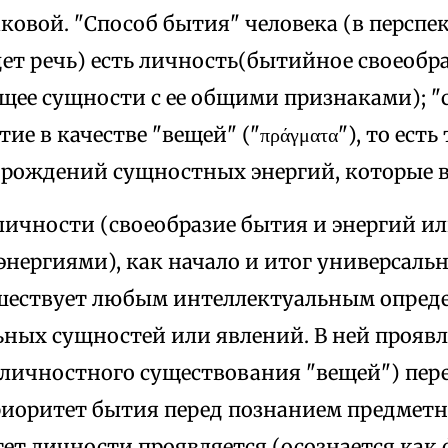
ковой. "Способ бытия" человека (в перспек
ет речь) есть личность(бытийное своеобра
щее сущности с ее общими признаками); "
ие в качестве "вещей" ("πράγματα"), то ест
орождений сущностных энергий, которые в
ичности (своеобразие бытия и энергий или
энергиями), как начало и итог универсаль
шествует любым интеллектуальным опред
ных сущностей или явлений. В ней проявл
 личностного существования "вещей") пер
риоритет бытия перед познанием предметн
ет личности проявляется (осознается как 