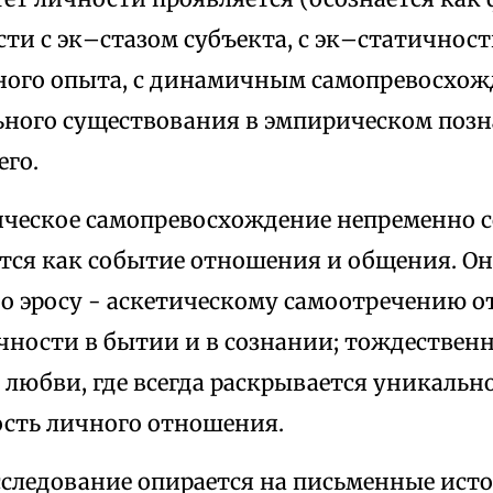
ти с эк–стазом субъекта, с эк–статичнос
ного опыта, с динамичным самопревосхо
ного существования в эмпирическом поз
го.
ическое самопревосхождение непременно с
ется как событие отношения и общения. О
о эросу - аскетическому самоотречению 
чности в бытии и в сознании; тождественн
 любви, где всегда раскрывается уникальн
сть личного отношения.
сследование опирается на письменные ист