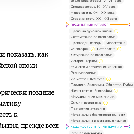
Вселенские соборы. IV—VIII века
Средневековье. IX—XV века
Новое время. XVI—XIX века
Современность. XX—XXI века
ПРЕДМЕТНЫЙ КАТАЛОГ
Практика духовной жизни
Систематическое богословие
Проповеди, беседы
Апологетика
Философия
Патрология
и показать, как
Литургическое богословие
История Церкви
йской эпохи
Единство и разделения христиан
Религиоведение
Искусство и культура
Политика. Экономика. Общество. Публи
Жития святых, биографии
орически поздние
Мемуары, дневники, письма
матику
Семья и воспитание
Психология и терапия
есть к
Материалы о благотворительности
Материалы на иностранных языках
бытия, прежде всех
ХУДОЖЕСТВЕННАЯ ЛИТЕРАТУРА
Русская литература