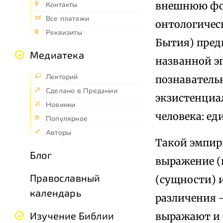
внешнюю фор
Контакты
Все платежи
онтологичес
Реквизиты
Бытия) пред
Медиатека
названной э
Лекторий
познаватель
Сделано в Предании
экзистенциа
Новинки
человека: ед
Популярное
Авторы
Такой эмпир
Блог
выражение (
Православный
(сущности) и
календарь
различения —
Изучение Библии
выражают и 