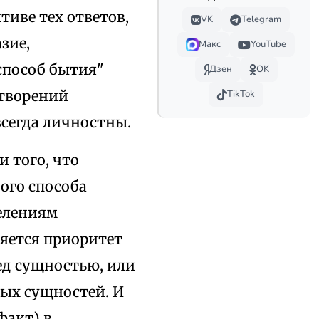
тиве тех ответов,
VK
Telegram
зие,
Макс
YouTube
способ бытия"
Дзен
OK
ь творений
TikTok
сегда личностны.
 того, что
ного способа
елениям
яется приоритет
ед сущностью, или
ых сущностей. И
факт) в