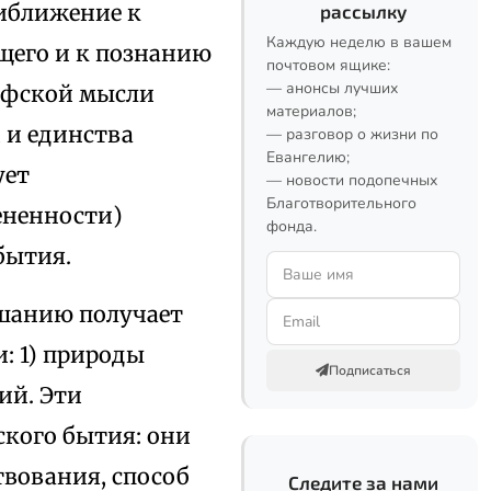
риближение к
рассылку
Каждую неделю в вашем
щего и к познанию
почтовом ящике:
— анонсы лучших
софской мысли
материалов;
 и единства
— разговор о жизни по
Евангелию;
ует
— новости подопечных
Благотворительного
ененности)
фонда.
 бытия.
ошанию получает
: 1) природы
Подписаться
ий. Эти
ского бытия: они
вования, способ
Следите за нами