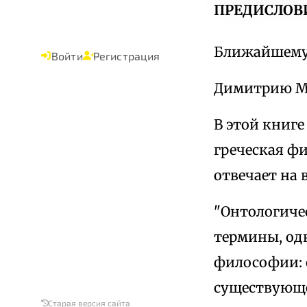
ПРЕДИСЛОВ
Ближайшему 
Войти
Регистрация
Димитрию М
В этой книге
греческая ф
отвечает на
"Онтологиче
термины, од
философии: о
существующем
Старая версия сайта