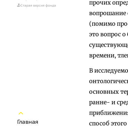
прочих опре
Старая версия фонда
вопрошание 
(помимо про
это вопрос 
существующе
времени, тле
В исследуем
онтологичес
основных те
ранне- и ср
приближения
Главная
способ этог