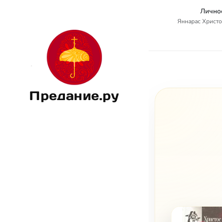
Личнос
Яннарас Христос
Предание.ру