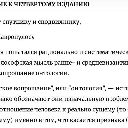
ИЕ К ЧЕТВЕРТОМУ ИЗДАНИЮ
спутнику и сподвижнику,
авропулосу
 я попытался рационально и систематическ
илософская мысль ранне- и средневизанти
 вопрошание онтологии.
ское вопрошание", или "онтология", — ист
нако обозначают они изначальную пробле
тношение человека к реально сущему (то 
у) именно в том, что касается признака 