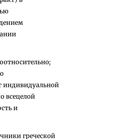
тью
ждением
нании
оотносительно;
но
от индивидуальной
о всецелой
ость и
очники греческой