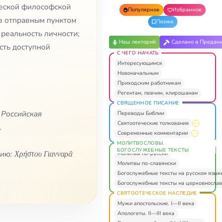
ческой философской
Популярное
Избранное
в отправным пунктом
Позже
реальность личности;
Наш лекторий
Сделано в Предан
сть доступной
С ЧЕГО НАЧАТЬ
Интересующимся
Новоначальным
Приходским работникам
Регентам, певчим, клирошанам
СВЯЩЕННОЕ ПИСАНИЕ
 Российская
Переводы Библии
Святоотеческие толкования
.
Современные комментарии
МОЛИТВОСЛОВЫ.
БОГОСЛУЖЕБНЫЕ ТЕКСТЫ
ю: Χρήστου Γιανναρᾶ
Молитвы по-русски
Молитвы по-славянски
Богослужебные тексты на русском язык
Богослужебные тексты на церковнослав
СВЯТООТЕЧЕСКОЕ НАСЛЕДИЕ
Мужи апостольские. I—II века
Апологеты. II—III века