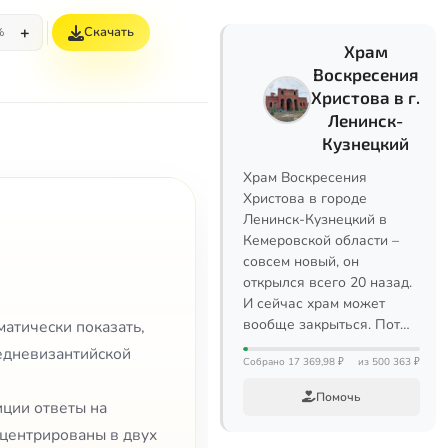
+
Скачать
%
Храм
Воскресения
Христова в г.
Ленинск-
Кузнецкий
Храм Воскресения
Христова в городе
Ленинск-Кузнецкий в
Кемеровской области –
совсем новый, он
открылся всего 20 назад.
И сейчас храм может
вообще закрыться. Пот…
матически показать,
редневизантийской
Собрано 17 369,98 ₽
из 500 363 ₽
Помочь
ции ответы на
нцентрированы в двух