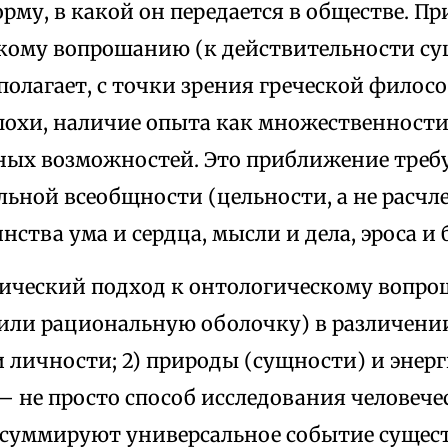
му, в какой он передается в обществе. П
кому вопрошанию (к действительности су
полагает, с точки зрения греческой фило
похи, наличие опыта как множественности
ных возможностей. Это приближение треб
льной всеобщности (цельности, а не расчл
инства ума и сердца, мысли и дела, эроса и
ический подход к онтологическому вопр
или рациональную оболочку) в различении
 личности; 2) природы (сущности) и энерг
 не просто способ исследования человече
суммируют универсальное событие сущест