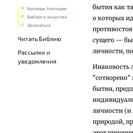
бытия как та
Колледж Наследие
Библия в искусстве
о которых ид
Записаться
противостоя
Читать Библию
сущего — быт
личности, п
Рассылки и
уведомления
Инаковость л
"сотворено" 
бытия, пред
индивидуаль
личности (и
природой, п
этот приорит