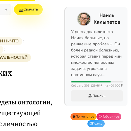
+
Скачать
%
Наиль
Калыпетов
У двенадцатилетнего
Наиля большие, но
 И НИЧТО
решаемые проблемы. Он
болен редкой болезнью,
которая ставит перед ним
ДУАЛЬНОСТЕЙ
множество непростых
задача, угрожая в
СКИХ
противном случ…
Собрано 306 129,66 ₽
из 400 000 ₽
Помочь
еделы онтологии,
существующей
Популярное
Избранное
с личностью
Позже