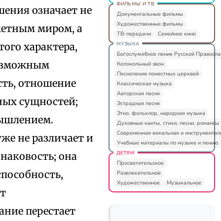
ФИЛЬМЫ И ТВ
ения означает не
Документальные фильмы
Художественные фильмы
метным миром, а
ТВ-передачи
Семейное кино
МУЗЫКА
ого характера,
Богослужебное пение Русской Правосл
возможным
Колокольный звон
Песнопения поместных церквей
сть, отношение
Классическая музыка
Авторская песня
ных сущностей;
Эстрадная песня
Этно, фольклор, народная музыка
мышлением.
Духовные канты, стихи, песни, романсы
Современная вокальная и инструментал
же не различает и
Учебные материалы по музыке и пению
ДЕТЯМ
наковость; она
Просветительское
способность,
Развлекательное
Художественное
Музыкальное
ит
ание перестает