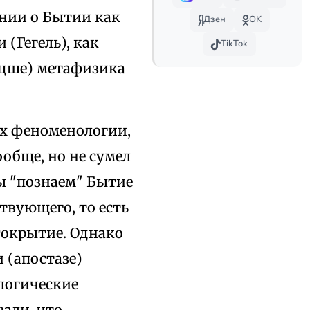
ении о Бытии как
Дзен
OK
(Гегель), как
TikTok
ицше) метафизика
ых феноменологии,
обще, но не сумел
ы "познаем" Бытие
твующего, то есть
сокрытие. Однако
 (апостазе)
логические
али, что