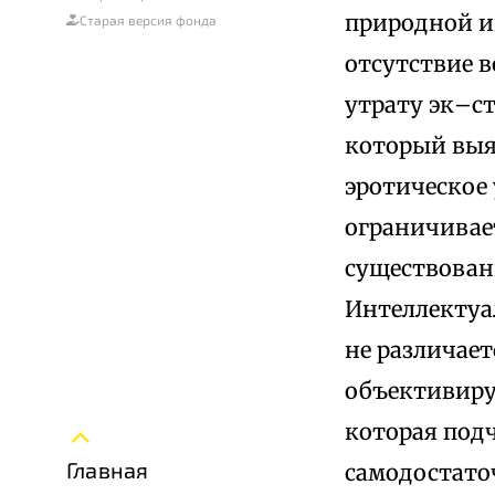
природной и
Старая версия фонда
отсутствие 
утрату эк–ст
который выя
эротическое
ограничивае
существован
Интеллектуал
не различае
объективируе
которая под
Главная
самодостато