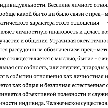
ндивидуальности. Бессилие личного отнош
вообще какой бы то ни было связи с пред–
атического характера этого отношения — т
вляет личностную инаковость и делает 
 участие и общение. Утрачивая экстатично
тся рассудочным обозначением пред–мет
ие отождествляется с мыслью, бытие - с 
ьная способность, или энергия, природы у
тся в событии отношения как личностная и
тся как общая и безличная естественная 
чиняется объективной полезности и служ
чности индивида. Человеческое существов