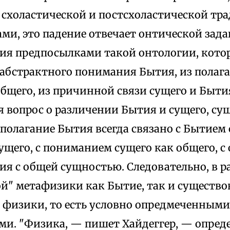
 схоластической и постсхоластической тра
ми, это падение отвечает онтической зад
ия предпосылками такой онтологии, котор
абстрактного понимания Бытия, из полаг
бщего, из причинной связи сущего и Быти
 вопрос о различении Бытия и сущего, су
полагание Бытия всегда связано с Бытием с
ущего, с пониманием сущего как общего, 
ия с общей сущностью. Следовательно, в р
ой" метафизики как Бытие, так и существо
 физики, то есть условно опредмеченными
и. "Физика, — пишет Хайдеггер, — опреде