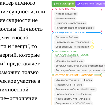
рактер личного
Наш лекторий
Сделано в Предан
С ЧЕГО НАЧАТЬ
ние сущности, или
Интересующимся
Новоначальным
ие сущности не
Приходским работникам
Регентам, певчим, клирошанам
чностны. Личность
СВЯЩЕННОЕ ПИСАНИЕ
 что способ
Переводы Библии
Святоотеческие толкования
и и "вещи", то
Современные комментарии
МОЛИТВОСЛОВЫ.
нергий, которые
БОГОСЛУЖЕБНЫЕ ТЕКСТЫ
Молитвы по-русски
Молитвы по-славянски
й" представляет
Богослужебные тексты на русском язык
Богослужебные тексты на церковнослав
возможно только
СВЯТООТЕЧЕСКОЕ НАСЛЕДИЕ
ческое участие в
Мужи апостольские. I—II века
Апологеты. II—III века
 личностной
Вселенские соборы. IV—VIII века
Средневековье. IX—XV века
стие–отношение
Новое время. XVI—XIX века
Современность. XX—XXI века