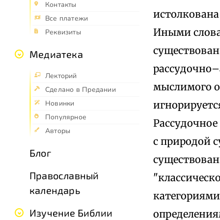
Контакты
истолкована
Все платежи
Иными слова
Реквизиты
существован
Медиатека
рассудочно–
Лекторий
мыслимого о
Сделано в Предании
игнорируется
Новинки
Популярное
Рассудочное 
Авторы
с природой с
Блог
существован
Православный
"классическ
календарь
категориями
Изучение Библии
определениям