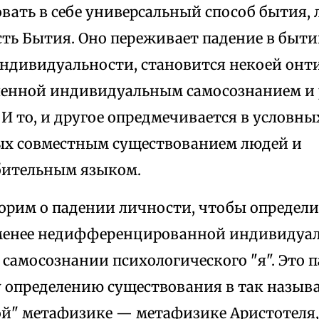
вать в себе универсальный способ бытия,
ть Бытия. Оно переживает падение в быт
ндивидуальности, становится некоей онт
ленной индивидуальным самосознанием и
И то, и другое опредмечивается в условн
х совместным существованием людей и
бительным языком.
ворим о падении личности, чтобы определи
 менее недифференцированной индивидуал
самосознании психологического "я". Это п
 определению существования в так назыв
ой" метафизике — метафизике Аристотеля,