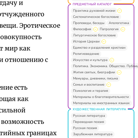
тдачу и
ПРЕДМЕТНЫЙ КАТАЛОГ
Практика духовной жизни
–отчужденного
Систематическое богословие
Проповеди, беседы
Апологетика
вещи. Эротическое
Философия
Патрология
Литургическое богословие
Совокупность
История Церкви
т мир как
Единство и разделения христиан
Религиоведение
 и отношению с
Искусство и культура
Политика. Экономика. Общество. Публи
Жития святых, биографии
Мемуары, дневники, письма
Семья и воспитание
ние есть
Психология и терапия
Материалы о благотворительности
ющая как
Материалы на иностранных языках
ссильной
ХУДОЖЕСТВЕННАЯ ЛИТЕРАТУРА
Русская литература
т возможность
Переводная поэзия
Русская поэзия
ытийных границах
Зарубежная литература