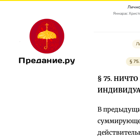
Лично
Яннарас Христо
Л
Предание.ру
§ 7
§ 75. НИЧТ
ИНДИВИДУ
В предыдущи
суммирующей
действитель