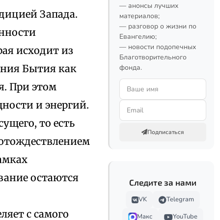
— анонсы лучших
дицией Запада.
материалов;
— разговор о жизни по
анности
Евангелию;
— новости подопечных
ая исходит из
Благотворительного
ания Бытия как
фонда.
я. При этом
щности и энергий.
ущего, то есть
Подписаться
с отождествлением
амках
вание остаются
Следите за нами
VK
Telegram
ляет с самого
Макс
YouTube