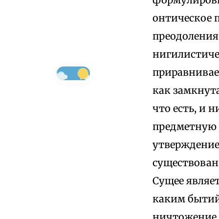
онтическое 
преодоления
нигилистиче
приравнивае
как замкнута
что есть, и 
предметную 
утверждение:
существован
Сущее являет
каким бытийс
ничтожение.