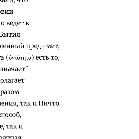
овии
о ведет к
 Бытия
вленный пред–мет,
ὀντότητα) есть то,
означает"
олагает
бразом
ения, так и Ничто.
способ,
, так и
оятная