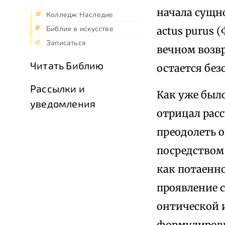
начала сущн
Колледж Наследие
Библия в искусстве
actus purus 
Записаться
вечном возв
Читать Библию
остается бе
Рассылки и
Как уже было
уведомления
отрицал рас
преодолеть 
посредством
как потаенн
проявление с
онтической 
формулировк