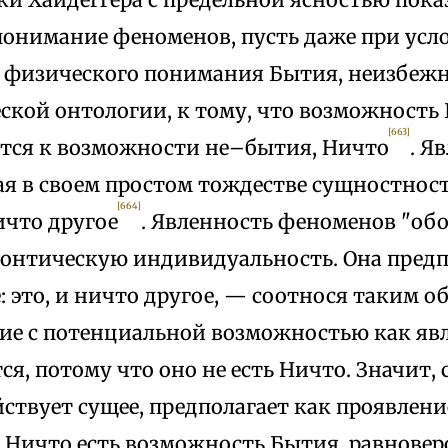
понимание феноменов, пусть даже при усл
 физического понимания Бытия, неизбежн
ской онтологии, к тому, что возможность
[663]
тся к возможности не–бытия, Ничто
. Я
я в своем простом тождестве сущностность (
[664]
ничто другое
. Явленность феноменов "об
онтическую индивидуальность. Она предп
 это, и ничто другое, — соотнося таким о
ие с потенциальной возможностью как явл
ся, потому что оно не есть Ничто. Значит, 
твует сущее, предполагает как проявление
 Ничто есть возможность Бытия, равновер