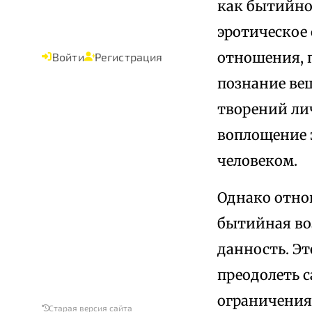
как бытийно
эротическое
отношения, 
Войти
Регистрация
познание ве
творений ли
воплощение 
человеком.
Однако отно
бытийная во
данность. Эт
преодолеть 
ограничения
Старая версия сайта