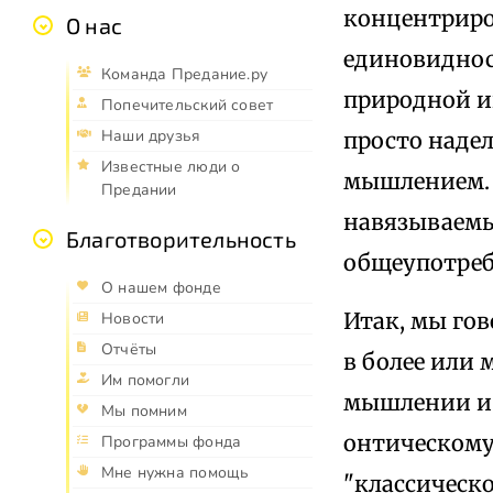
концентриро
О нас
единовиднос
Команда Предание.ру
природной и
Попечительский совет
Наши друзья
просто наде
Известные люди о
мышлением. 
Предании
навязываемы
Благотворительность
общеупотре
О нашем фонде
Итак, мы го
Новости
Отчёты
в более или
Им помогли
мышлении и 
Мы помним
онтическому
Программы фонда
Мне нужна помощь
"классическ