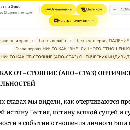
сть и Эрос
−
Оглавление
Целиком
125
с (Χρήστος Γιανναράς)
На страничку книги
ичность и эрос
Читать онлайн
Часть четвертая ПАДЕНИЕ
Глава первая НИЧТО КАК "ВНЕ" ЛИЧНОГО ОТНОШЕНИЯ
5. НИЧТО КАК ОТ–СТОЯНИЕ (АПО–СТАЗ) ОНТИЧЕСКИХ ИНДИВИ
О КАК ОТ–СТОЯНИЕ (АПО–СТАЗ) ОНТИЧЕ
АЛЬНОСТЕЙ
х главах мы видели, как очерчиваются пр
 истину Бытия, истину всякой сущей и 
ности в событии отношения личного Бога 