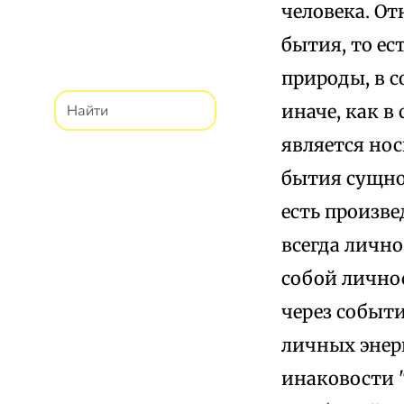
человека. О
бытия, то е
природы, в 
иначе, как в
является нос
бытия сущно
есть произв
всегда личн
собой лично
через событ
личных энер
инаковости 