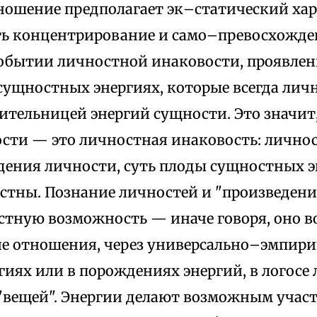
тношение предполагает эк–статический ха
сть концентрирование и само–превосхожде
событии личностной инаковости, проявлен
 сущностных энергиях, которые всегда ли
ительницей энергий сущности. Это значит,
сти — это личностная инаковость: личност
едения личности, суть плоды сущностных э
остны. Познание личностей и "произведени
стную возможность — иначе говоря, оно 
ие отношения, через универсально–эмпири
гиях или в порождениях энергий, в логосе
"вещей". Энергии делают возможным уча