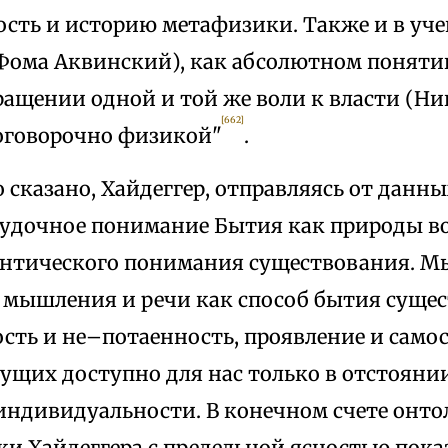
ость и историю метафизики. Также и в уч
(Фома Аквинский), как абсолютном понятии 
ращении одной и той же воли к власти (Н
[662]
зоговорочно физикой"
.
 сказано, Хайдеггер, отправляясь от данн
судочное понимание Бытия как природы во
онтического понимания существования. М
 мышления и речи как способ бытия сущес
ость и не–потаенность, проявление и само
ущих доступно для нас только в отстоянии
индивидуальности. В конечном счете онто
и Хайдеггера с предельной ясностью показ