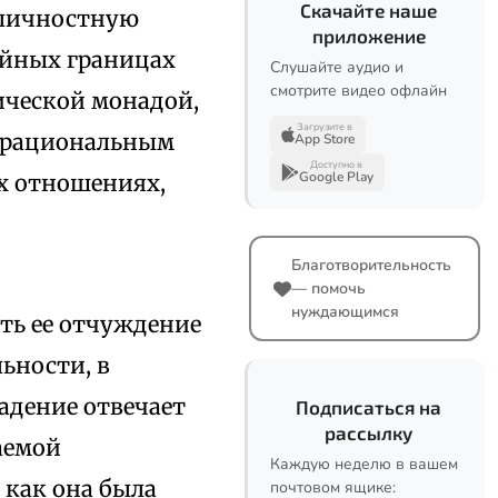
Скачайте наше
 личностную
приложение
ийных границах
Слушайте аудио и
смотрите видео офлайн
ической монадой,
Загрузите в
 рациональным
App Store
Доступно в
Google Play
ых отношениях,
Благотворительность
— помочь
нуждающимся
ть ее отчуждение
ьности, в
адение отвечает
Подписаться на
рассылку
аемой
Каждую неделю в вашем
 как она была
почтовом ящике: