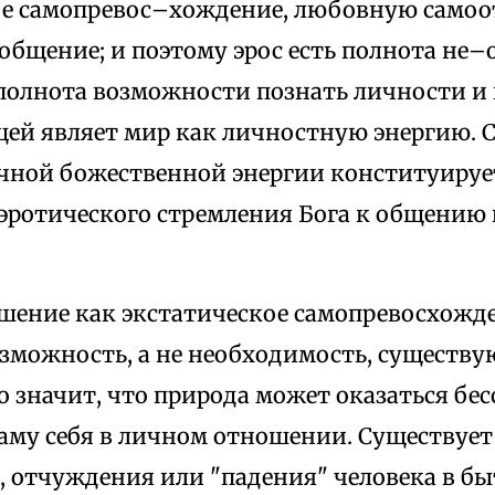
е самопревос–хождение, любовную самоо
 общение; и поэтому эрос есть полнота не
полнота возможности познать личности и 
щей являет мир как личностную энергию. 
чной божественной энергии конституируе
эротического стремления Бога к общению
шение как экстатическое самопревосхожде
зможность, а не необходимость, существу
о значит, что природа может оказаться бе
саму себя в личном отношении. Существуе
, отчуждения или "падения" человека в б