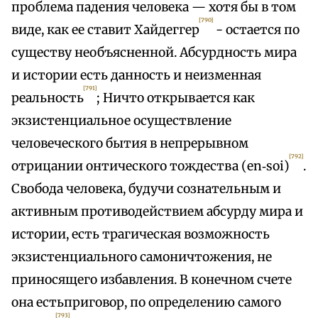
проблема падения человека — хотя бы в том
[790]
виде, как ее ставит Хайдеггер
- остается по
существу необъясненной. Абсурдность мира
и истории есть данность и неизменная
[791]
реальность
; Ничто открывается как
экзистенциальное осуществление
человеческого бытия в непрерывном
[792]
отрицании онтического тождества (en‑soi)
.
Свобода человека, будучи сознательным и
активным противодействием абсурду мира и
истории, есть трагическая возможность
экзистенциального самоничтожения, не
приносящего избавления. В конечном счете
она естьприговор, по определению самого
[793]