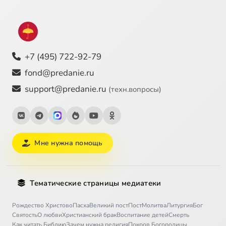
+7 (495) 722-92-79
fond@predanie.ru
support@predanie.ru
(техн.вопросы)
Мне нужна помощь
Тематические страницы медиатеки
Рождество Христово
Пасха
Великий пост
Пост
Молитва
Литургия
Бог
Святость
О любви
Христианский брак
Воспитание детей
Смерть
Как читать Библию
Зачем нужна религия
Покров Богородицы