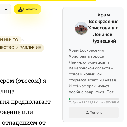
+
Скачать
%
Храм
Воскресения
Христова в г.
Ленинск-
 И НИЧТО
Кузнецкий
ЖДЕСТВО И РАЗЛИЧИЕ
Храм Воскресения
Христова в городе
Ленинск-Кузнецкий в
Кемеровской области –
совсем новый, он
ером (этосом) я
открылся всего 20 назад.
И сейчас храм может
 лица
вообще закрыться. Пот…
ытия предполагает
Собрано 15 244,95 ₽
из 500 363 ₽
ажение или
Помочь
, отпадением от