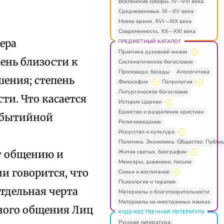
Вселенские соборы. IV—VIII века
Средневековье. IX—XV века
Новое время. XVI—XIX века
Современность. XX—XXI века
ера
ПРЕДМЕТНЫЙ КАТАЛОГ
Практика духовной жизни
ень близости к
Систематическое богословие
Проповеди, беседы
Апологетика
ения; степень
Философия
Патрология
Литургическое богословие
и. Что касается
История Церкви
Единство и разделения христиан
 бытийной
Религиоведение
Искусство и культура
Политика. Экономика. Общество. Публи
Жития святых, биографии
у общению и
Мемуары, дневники, письма
и говорится, что
Семья и воспитание
Психология и терапия
отдельная черта
Материалы о благотворительности
Материалы на иностранных языках
чного общения Лиц
ХУДОЖЕСТВЕННАЯ ЛИТЕРАТУРА
Русская литература