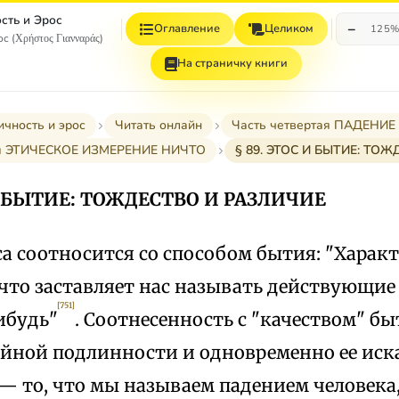
сть и Эрос
−
Оглавление
Целиком
125
с (Χρήστος Γιανναράς)
На страничку книги
ичность и эрос
Читать онлайн
Часть четвертая ПАДЕНИЕ
ья ЭТИЧЕСКОЕ ИЗМЕРЕНИЕ НИЧТО
§ 89. ЭТОС И БЫТИЕ: ТО
 И БЫТИЕ: ТОЖДЕСТВО И РАЗЛИЧИЕ
а соотносится со способом бытия: "Характ
 что заставляет нас называть действующие
[751]
ибудь"
. Соотнесенность с "качеством" б
йной подлинности и одновременно ее иск
— то, что мы называем падением человека