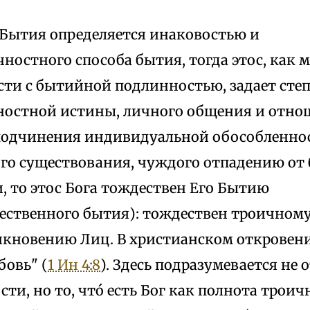
 Бытия определяется инаковостью и
ностного способа бытия, тогда этос, как м
сти с бытийной подлинностью, задает степ
ностной истины, личного общения и отнош
подчинения индивидуальной обособленност
го существования, чуждого отпадению от
, то этос Бога тождествен Его Бытию
ественного бытия): тождествен троичном
кновению Лиц. В христианском откровени
бовь" (
1 Ин 4:8
). Здесь подразумевается не 
ти, но то, чтó есть Бог как полнота трои