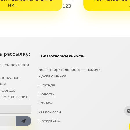
НИ…
123
а рассылку:
Благотворительность
ашем почтовом
Благотворительность — помочь
нуждающимся
атериалов;
ных
О фонде
 фонда;
Новости
 по Евангелию.
Отчёты
Им помогли
Программы