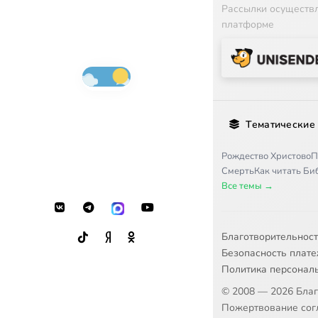
Рассылки осуществ
платформе
Тематические
Рождество Христово
П
Смерть
Как читать Б
Все темы →
Благотворительнос
Безопасность плат
Политика персонал
© 2008 — 2026 Бла
Пожертвование согл