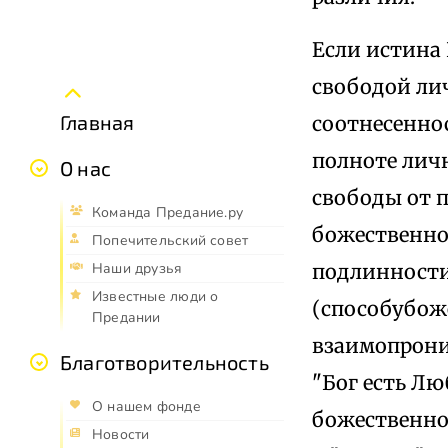
Если истина
свободой лич
Главная
соотнесенно
полноте лич
О нас
свободы от 
Команда Предание.ру
божественно
Попечительский совет
подлинности
Наши друзья
Известные люди о
(способубож
Предании
взаимопрони
Благотворительность
"Бог есть Лю
О нашем фонде
божественнос
Новости