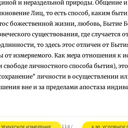
единой и нераздельной природы. Общение и
кновение Лиц, то есть способ, каким быти
тос божественной жизни, любовь, Бытие Бо
овеческого существования, где случается о
линности, то здесь этос отличен от Бытия
ы от измеряемого. Как мера отношения к и
 свободе личностного способа бытия), это
"сохранение" личности в осуществлении ил
ошения вне и за пределами апостаза индив
114 /
ья ЭТИЧЕСКОЕ ИЗМЕРЕНИЕ
§ 90. УСЛОВНОЕ