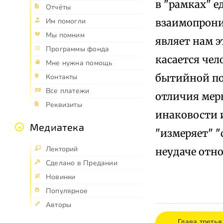
в "рамках" 
Отчёты
взаимопрони
Им помогли
Мы помним
являет нам э
Программы фонда
касается чел
Мне нужна помощь
бытийной под
Контакты
Все платежи
отличия мер
Реквизиты
инаковости и
Медиатека
"измеряет" 
Лекторий
неудаче отн
Сделано в Предании
Новинки
Популярное
Авторы
Глава трет