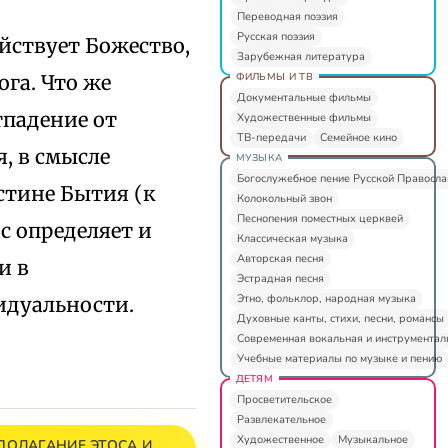
Переводная поэзия
Русская поэзия
йствует Божество,
Зарубежная литература
ФИЛЬМЫ И ТВ
га. Что же
Документальные фильмы
тпадение от
Художественные фильмы
ТВ-передачи
Семейное кино
, в смысле
МУЗЫКА
Богослужебное пение Русской Правосл
стине Бытия (к
Колокольный звон
Песнопения поместных церквей
с определяет и
Классическая музыка
Авторская песня
и в
Эстрадная песня
Этно, фольклор, народная музыка
идуальности.
Духовные канты, стихи, песни, романсы
Современная вокальная и инструментал
Учебные материалы по музыке и пению
ДЕТЯМ
Просветительское
Развлекательное
Художественное
Музыкальное
 ПОЛАГАНИЕ ЭТОСА И