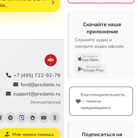
АК…
Скачайте наше
приложение
Слушайте аудио и
смотрите видео офлайн
Загрузите в
App Store
Доступно в
Google Play
+7 (495) 722-92-79
fond@predanie.ru
support@predanie.ru
Благотворительность
— помочь
(техн.вопросы)
нуждающимся
Подписаться на
Мне нужна помощь