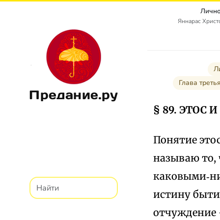
Лично
Яннарас Христо
Л
Глава трет
Предание.ру
§ 89. ЭТОС
Понятие этос
называю то,
каковыми‑н
истину быти
отчуждение 