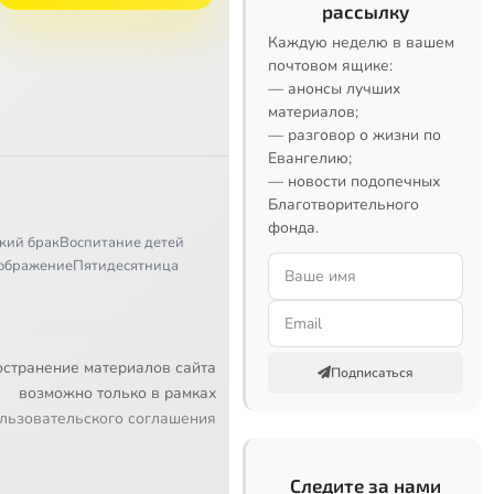
рассылку
Каждую неделю в вашем
почтовом ящике:
— анонсы лучших
материалов;
— разговор о жизни по
Евангелию;
— новости подопечных
Благотворительного
фонда.
кий брак
Воспитание детей
ображение
Пятидесятница
остранение материалов сайта
Подписаться
возможно только в рамках
льзовательского соглашения
Следите за нами