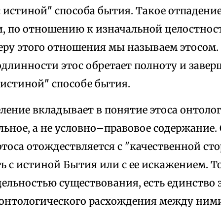
с истиной" способа бытия. Такое отпадени
и, по отношению к изначальной целостнос
еру этого отношения мы называем этосом.
длинности этос обретает полноту и завер
 истиной" способе бытия.
еление вкладывает в понятие этоса онтоло
льное, а не условно–правовое содержание.
тоса отождествляется с "качественной ст
ть с истиной Бытия или с ее искажением. Т
ельностью существования, есть единство э
онтологического расхождения между ними