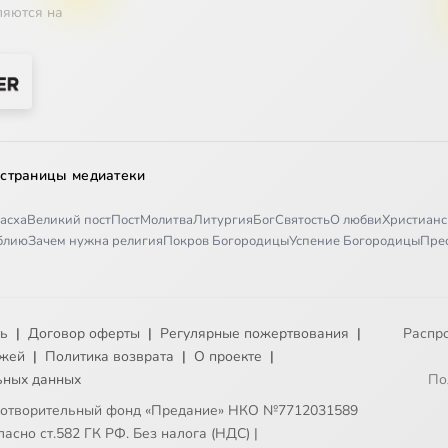
ляются на
 страницы медиатеки
асха
Великий пост
Пост
Молитва
Литургия
Бог
Святость
О любви
Христианс
иблию
Зачем нужна религия
Покров Богородицы
Успение Богородицы
Пре
ть
|
Договор оферты
|
Регулярные пожертвования
|
Распр
ежей
|
Политика возврата
|
О проекте
|
ьных данных
По
готворительный фонд «Предание» НКО №7712031589
асно ст.582 ГК РФ. Без налога (НДС)
|