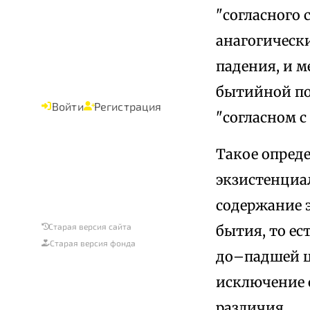
"согласного 
анагогическ
падения, и м
бытийной по
Войти
Регистрация
"согласном с
Такое опред
экзистенциа
содержание э
Старая версия сайта
бытия, то ес
Старая версия фонда
до–падшей ц
исключение 
различия.