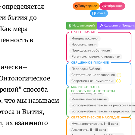
е определяется
Популярное
Избранное
Позже
ти бытия до
Наш лекторий
Сделано в Предан
 Как мера
С ЧЕГО НАЧАТЬ
Интересующимся
шенность в
Новоначальным
Приходским работникам
Регентам, певчим, клирошанам
СВЯЩЕННОЕ ПИСАНИЕ
гически–
Переводы Библии
Святоотеческие толкования
 Онтологическое
Современные комментарии
МОЛИТВОСЛОВЫ.
ороной" способа
БОГОСЛУЖЕБНЫЕ ТЕКСТЫ
Молитвы по-русски
о, что мы называем
Молитвы по-славянски
Богослужебные тексты на русском язык
тоса и Бытия,
Богослужебные тексты на церковнослав
СВЯТООТЕЧЕСКОЕ НАСЛЕДИЕ
, их взаимного
Мужи апостольские. I—II века
Апологеты. II—III века