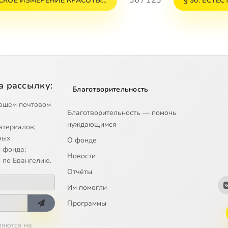
36 / 123
ЕСКОЕ ИЗМЕРЕНИЕ КРАСОТЫ…
§ 30. ЕСТ
а рассылку:
Благотворительность
ашем почтовом
Благотворительность — помочь
нуждающимся
атериалов;
ных
О фонде
 фонда;
Новости
 по Евангелию.
Отчёты
Им помогли
Программы
ляются на