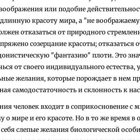
 воображения или подобие действительнос
одлинную красоту мира, а "не воображаему
должен отказаться от природного стремлен
опряжено созерцание красоты; отказаться 
донистическую "фантазию" плоти. Это зна
ься от своего индивидуального естества, 
ные желания, которые порождает в нем пр
ная самодостаточность и склонность к на
ния человек входит в соприкосновение с м
 о мире и его красоте. Но в то же время 
себя слепые желания биологической особи