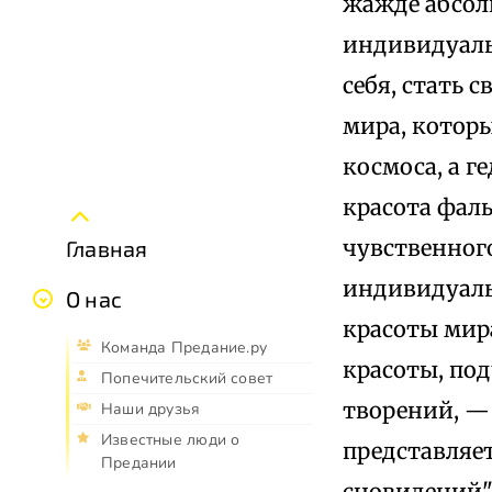
жажде абсол
индивидуаль
себя, стать 
мира, котор
космоса, а 
красота фал
чувственног
Главная
индивидуаль
О нас
красоты мира
Команда Предание.ру
красоты, по
Попечительский совет
творений, — 
Наши друзья
Известные люди о
представляет
Предании
сновидений