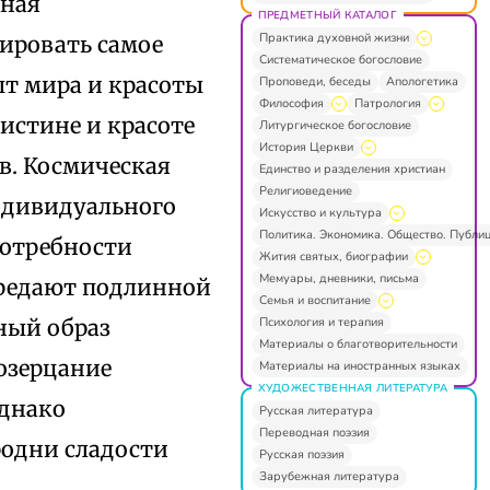
дная
ПРЕДМЕТНЫЙ КАТАЛОГ
Практика духовной жизни
ировать самое
Систематическое богословие
ыт мира и красоты
Проповеди, беседы
Апологетика
Философия
Патрология
истине и красоте
Литургическое богословие
История Церкви
в. Космическая
Единство и разделения христиан
Религиоведение
ндивидуального
Искусство и культура
Политика. Экономика. Общество. Публи
потребности
Жития святых, биографии
Мемуары, дневники, письма
ередают подлинной
Семья и воспитание
Психология и терапия
ный образ
Материалы о благотворительности
озерцание
Материалы на иностранных языках
ХУДОЖЕСТВЕННАЯ ЛИТЕРАТУРА
однако
Русская литература
Переводная поэзия
родни сладости
Русская поэзия
Зарубежная литература