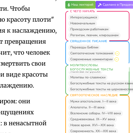
Наш лекторий
Сделано в Предан
ти. Чтобы
С ЧЕГО НАЧАТЬ
Интересующимся
ю красоту плоти"
Новоначальным
ия к наслаждению,
Приходским работникам
Регентам, певчим, клирошанам
от превращения
СВЯЩЕННОЕ ПИСАНИЕ
Переводы Библии
чит, что человек
Святоотеческие толкования
Современные комментарии
умертвить свои
МОЛИТВОСЛОВЫ.
БОГОСЛУЖЕБНЫЕ ТЕКСТЫ
Молитвы по-русски
и виде красоты
Молитвы по-славянски
Богослужебные тексты на русском язык
слаждению.
Богослужебные тексты на церковнослав
СВЯТООТЕЧЕСКОЕ НАСЛЕДИЕ
иром: они
Мужи апостольские. I—II века
Апологеты. II—III века
в ощущениях
Вселенские соборы. IV—VIII века
Средневековье. IX—XV века
: в ненасытной
Новое время. XVI—XIX века
Современность. XX—XXI века