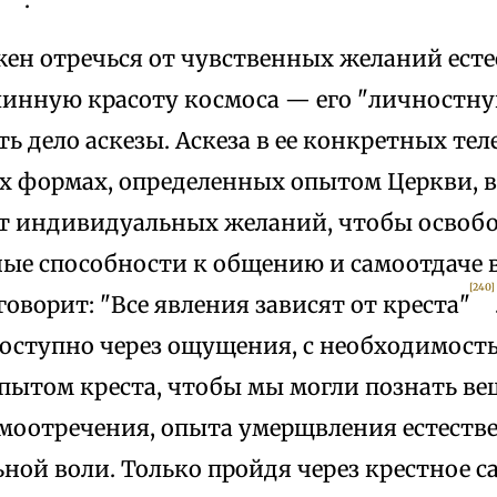
жен отречься от чувственных желаний есте
линную красоту космоса — его "личностну
ть дело аскезы. Аскеза в ее конкретных те
х формах, определенных опытом Церкви, в
т индивидуальных желаний, чтобы освоб
ные способности к общению и самоотдаче 
[240]
оворит: "Все явления зависят от креста"
 доступно через ощущения, с необходимос
опытом креста, чтобы мы могли познать ве
амоотречения, опыта умерщвления естеств
ной воли. Только пройдя через крестное с