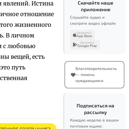
и явлений. Истина
Скачайте наше
приложение
 Личное отношение
Слушайте аудио и
смотрите видео офлайн
утого жизненного
Загрузите в
ь. В личном
App Store
Доступно в
и с любовью
Google Play
ны вещей, есть
это путь
Благотворительность
— помочь
нственная
нуждающимся
Подписаться на
рассылку
Каждую неделю в вашем
почтовом ящике: