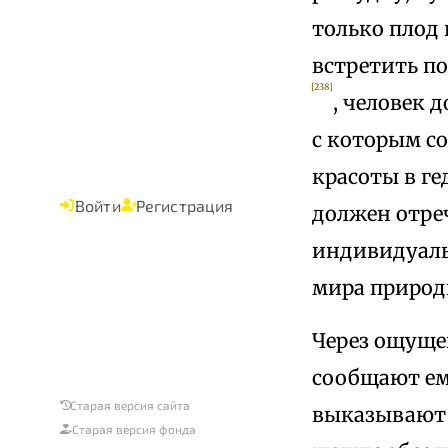
только плод
встретить п
[238]
, человек 
с которым с
красоты в ге
Войти
Регистрация
должен отреч
индивидуаль
мира природ
Через ощуще
сообщают ему
Старая версия сайта
выказывают 
Старая версия фонда