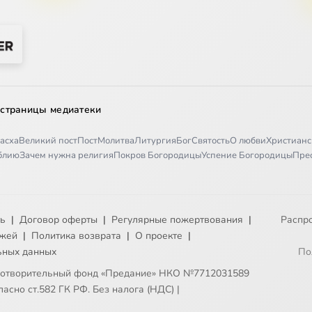
 страницы медиатеки
асха
Великий пост
Пост
Молитва
Литургия
Бог
Святость
О любви
Христианс
иблию
Зачем нужна религия
Покров Богородицы
Успение Богородицы
Пре
ть
|
Договор оферты
|
Регулярные пожертвования
|
Распр
ежей
|
Политика возврата
|
О проекте
|
ьных данных
По
готворительный фонд «Предание» НКО №7712031589
асно ст.582 ГК РФ. Без налога (НДС)
|