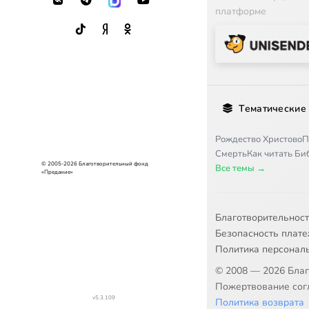
платформе
Тематические
Рождество Христово
П
Смерть
Как читать Б
© 2005-2026 Благотворительный фонд
Все темы →
«Предание»
Благотворительнос
Безопасность плат
Политика персонал
© 2008 — 2026 Бла
Пожертвование согл
v5.3.109
Политика возврата