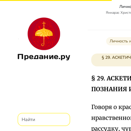
Лично
Яннарас Христо
Личность и
Предание.ру
§ 29. АСКЕТ
§ 29. АСКЕ
ПОЗНАНИЯ 
Говоря о кра
нравственно
рассудку, чу