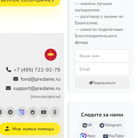
ЕСТВЕННОЕ СОЗЕРЦАНИЕ
— анонсы лучших
материалов;
— разговор о жизни по
Евангелию;
— новости подопечных
Благотворительного
фонда.
+7 (495) 722-92-79
fond@predanie.ru
Подписаться
support@predanie.ru
(техн.вопросы)
Следите за нами
VK
Telegram
Мне нужна помощь
Макс
YouTube