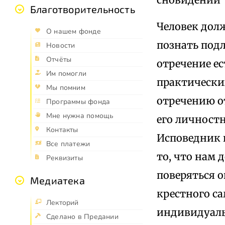
Благотворительность
Человек дол
О нашем фонде
познать под
Новости
Отчёты
отречение ес
Им помогли
практически
Мы помним
отречению о
Программы фонда
Мне нужна помощь
его личност
Контакты
Исповедник г
Все платежи
то, что нам
Реквизиты
поверяться 
Медиатека
крестного с
Лекторий
индивидуаль
Сделано в Предании