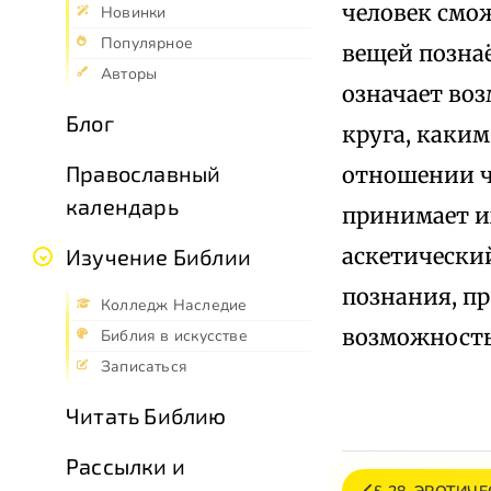
человек смож
Новинки
Популярное
вещей позна
Авторы
означает во
Блог
круга, каки
Православный
отношении ч
календарь
принимает и
аскетический
Изучение Библии
познания, п
Колледж Наследие
возможность
Библия в искусстве
Записаться
Читать Библию
Рассылки и