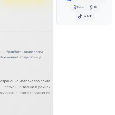
Дзен
OK
TikTok
кий брак
Воспитание детей
ображение
Пятидесятница
остранение материалов сайта
возможно только в рамках
льзовательского соглашения