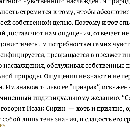
ютного чувственного наслаждения приро
ность стремится к тому, чтобы абсолютиз
своей собственной целью. Поэтому и тот оп
ый доставляют нам ощущения, отвечает не 
гедонистическим потребностям самих чувст
ьсифицируется, превращается в предмет и
о наслаждения, обслуживая собственные 
ной природы. Ощущения не знают и не п
. Им знаком только ее "призрак", искажен
дчиненный индивидуальному желанию. "С
говорит Исаак Сирин, — хоть и приятно, 
 собой лишь тень знания, и сладость его с
[239]
"
.