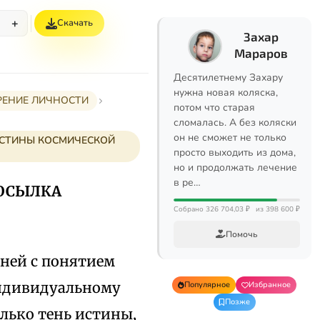
+
Скачать
%
Захар
Мараров
Десятилетнему Захару
нужна новая коляска,
ЕРЕНИЕ ЛИЧНОСТИ
потом что старая
сломалась. А без коляски
он не сможет не только
ИСТИНЫ КОСМИЧЕСКОЙ
просто выходить из дома,
но и продолжать лечение
в ре…
ПОСЫЛКА
Собрано 326 704,03 ₽
из 398 600 ₽
Помочь
 ней с понятием
индивидуальному
Популярное
Избранное
Позже
олько тень истины,