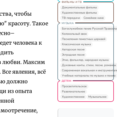
ФИЛЬМЫ И ТВ
Документальные фильмы
ства, чтобы
Художественные фильмы
ТВ-передачи
Семейное кино
ю" красоту. Такое
МУЗЫКА
Богослужебное пение Русской Правосл
лесно–
Колокольный звон
Песнопения поместных церквей
едет человека к
Классическая музыка
Авторская песня
одить
Эстрадная песня
Этно, фольклор, народная музыка
в любви. Максим
Духовные канты, стихи, песни, романсы
Современная вокальная и инструментал
. Все явления, всё
Учебные материалы по музыке и пению
тью должно
ДЕТЯМ
Просветительское
щи из опыта
Развлекательное
Художественное
Музыкальное
енной
амоотречение,