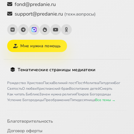
fond@predanie.ru
support@predanie.ru
(техн.вопросы)
Мне нужна помощь
Тематические страницы медиатеки
Рождество Христово
Пасха
Великий пост
Пост
Молитва
Литургия
Бог
Святость
О любви
Христианский брак
Воспитание детей
Смерть
Как читать Библию
Зачем нужна религия
Покров Богородицы
Успение Богородицы
Преображение
Пятидесятница
Все темы →
Благотворительность
Договор оферты