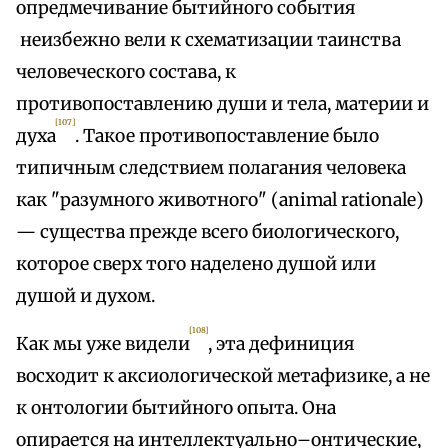
опредмечивание бытийного события
неизбежно вели к схематизации таинства
человеческого состава, к
противопоставлению души и тела, материи и
[107]
духа
. Такое противопоставление было
типичным следствием полагания человека
как "разумного животного" (animal rationale)
— существа прежде всего биологического,
которое сверх того наделено душой или
душой и духом.
[108]
Как мы уже видели
, эта дефиниция
восходит к аксиологической метафизике, а не
к онтологии бытийного опыта. Она
опирается на интеллектуально–онтические,