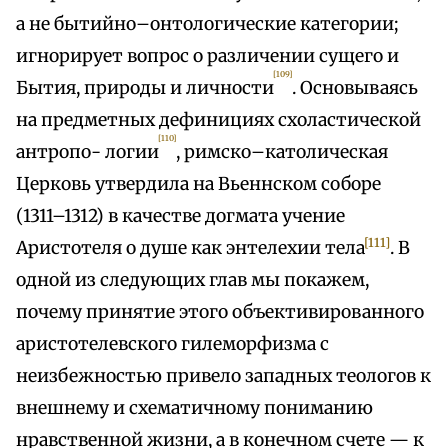
а не бытийно–онтологические категории;
игнорирует вопрос о различении сущего и
[109]
Бытия, природы и личности
. Основываясь
на предметных дефинициях схоластической
[110]
антропо- логии
, римско–католическая
Церковь утвердила на Вьеннском соборе
(1311–1312) в качестве догмата учение
[111]
Аристотеля о душе как энтелехии тела
. В
одной из следующих глав мы покажем,
почему принятие этого объективированного
аристотелевского гилеморфизма с
неизбежностью привело западных теологов к
внешнему и схематичному пониманию
нравственной жизни, а в конечном счете — к