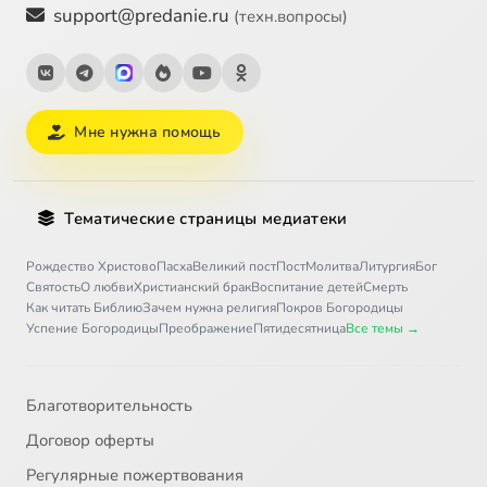
support@predanie.ru
(техн.вопросы)
Мне нужна помощь
Тематические страницы медиатеки
Рождество Христово
Пасха
Великий пост
Пост
Молитва
Литургия
Бог
Святость
О любви
Христианский брак
Воспитание детей
Смерть
Как читать Библию
Зачем нужна религия
Покров Богородицы
Успение Богородицы
Преображение
Пятидесятница
Все темы →
Благотворительность
Договор оферты
Регулярные пожертвования