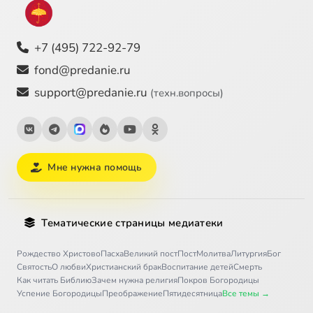
+7 (495) 722-92-79
fond@predanie.ru
support@predanie.ru
(техн.вопросы)
Мне нужна помощь
Тематические страницы медиатеки
Рождество Христово
Пасха
Великий пост
Пост
Молитва
Литургия
Бог
Святость
О любви
Христианский брак
Воспитание детей
Смерть
Как читать Библию
Зачем нужна религия
Покров Богородицы
Успение Богородицы
Преображение
Пятидесятница
Все темы →