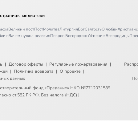
 страницы медиатеки
асха
Великий пост
Пост
Молитва
Литургия
Бог
Святость
О любви
Христианс
иблию
Зачем нужна религия
Покров Богородицы
Успение Богородицы
Пре
ть
|
Договор оферты
|
Регулярные пожертвования
|
Распр
ежей
|
Политика возврата
|
О проекте
|
ьных данных
По
готворительный фонд «Предание» НКО №7712031589
асно ст.582 ГК РФ. Без налога (НДС)
|