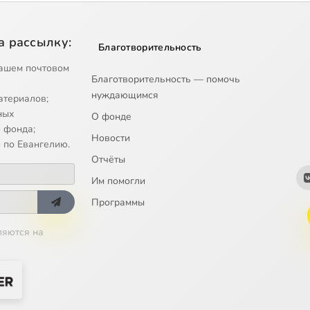
а рассылку:
Благотворительность
ашем почтовом
Благотворительность — помочь
нуждающимся
атериалов;
ных
О фонде
 фонда;
Новости
 по Евангелию.
Отчёты
Им помогли
Программы
ляются на