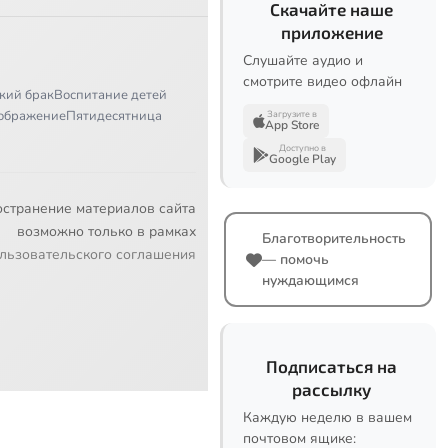
Скачайте наше
приложение
Слушайте аудио и
смотрите видео офлайн
кий брак
Воспитание детей
ображение
Пятидесятница
Загрузите в
App Store
Доступно в
Google Play
остранение материалов сайта
возможно только в рамках
Благотворительность
льзовательского соглашения
— помочь
нуждающимся
Подписаться на
рассылку
Каждую неделю в вашем
почтовом ящике: