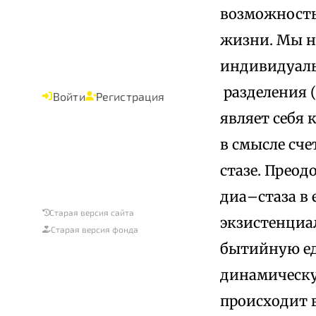
возможность
жизни. Мы н
индивидуальн
разделения (
Войти
Регистрация
являет себя
в смысле сч
стазе. Прео
диа–стаза в 
Старая версия сайта
экзистенциа
Старая версия фонда
бытийную ед
динамическу
происходит 