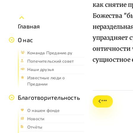
как снятие 
Божества "б
Главная
нераздельна
упраздняет 
О нас
онтичности 
Команда Предание.ру
сущностное 
Попечительский совет
Наши друзья
Известные люди о
Предании
Благотворительность
***
О нашем фонде
Новости
Отчёты