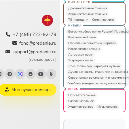
ФИЛЬМЫ И ТВ
Документальные фильмы
Художественные фильмы
ТВ-передачи
Семейное кино
МУЗЫКА
Богослужебное пение Русской Правосл
+7 (495) 722-92-79
Колокольный звон
fond@predanie.ru
Песнопения поместных церквей
Классическая музыка
support@predanie.ru
Авторская песня
(техн.вопросы)
Эстрадная песня
Этно, фольклор, народная музыка
Духовные канты, стихи, песни, романсы
Современная вокальная и инструментал
Учебные материалы по музыке и пению
Мне нужна помощь
ДЕТЯМ
Просветительское
Развлекательное
Художественное
Музыкальное