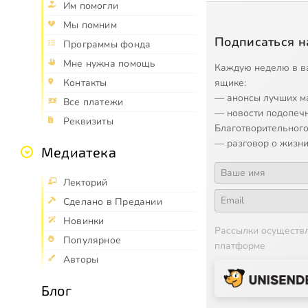
Им помогли
Мы помним
Подписаться н
Программы фонда
Мне нужна помощь
Каждую неделю в в
ящике:
Контакты
— анонсы лучших м
Все платежи
— новости подопеч
Реквизиты
Благотворительного
— разговор о жизни
Медиатека
Лекторий
Сделано в Предании
Новинки
Рассылки осуществ
Популярное
платформе
Авторы
Блог