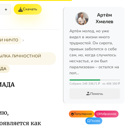
+
Скачать
%
Артём
Хмелев
Артём молод, но уже
видел в жизни много
 И НИЧТО
трудностей. Он сирота,
привык заботится о себе
сам, но, когда случилось
СЫЛКА ЛИЧНОСТНОЙ
несчастье, и он был
парализован – остался на
АДА
поп…
ИАДА
Собрано 249 338,71 ₽
из 406 350 ₽
Помочь
ию,
Популярное
Избранное
Позже
роявляется как