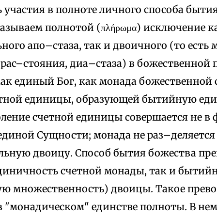
 участия в полноте личного способа быти
азываем полнотой (πλήρωμα) исключение к
ого апо–стаза, так и двоичного (то есть
pac–стояния, диа–стаза) в божественной п
 как единый Бог, как монада божественной
етной единицы, образующей бытийную еди
доление счетной единицы совершается не в
единой Сущности; монада не раз–деляется
льную двоицу. Способ бытия божества пре
иничность счетной монады, так и бытийн
ю множественность) двоицы. Такое прев
в "монадическом" единстве полноты. В нем