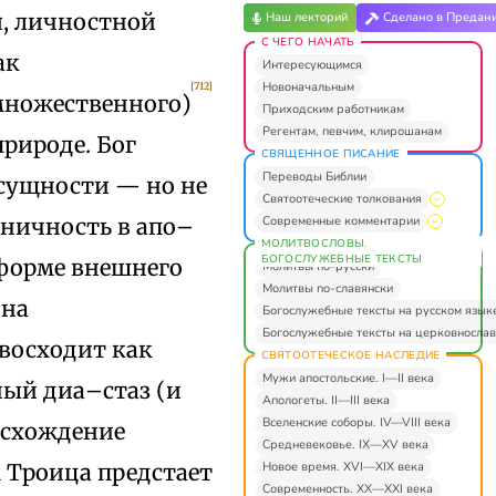
я, личностной
Наш лекторий
Сделано в Предан
С ЧЕГО НАЧАТЬ
ак
Интересующимся
Новоначальным
[712]
 множественного)
Приходским работникам
Регентам, певчим, клирошанам
рироде. Бог
СВЯЩЕННОЕ ПИСАНИЕ
Переводы Библии
 сущности — но не
Святоотеческие толкования
Современные комментарии
ничность в апо–
МОЛИТВОСЛОВЫ.
БОГОСЛУЖЕБНЫЕ ТЕКСТЫ
 форме внешнего
Молитвы по-русски
Молитвы по-славянски
 на
Богослужебные тексты на русском язык
Богослужебные тексты на церковнослав
восходит как
СВЯТООТЕЧЕСКОЕ НАСЛЕДИЕ
Мужи апостольские. I—II века
ый диа–стаз (и
Апологеты. II—III века
Вселенские соборы. IV—VIII века
осхождение
Средневековье. IX—XV века
Новое время. XVI—XIX века
 Троица предстает
Современность. XX—XXI века