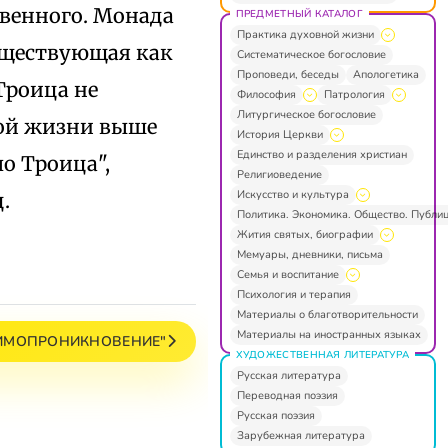
венного. Монада
ПРЕДМЕТНЫЙ КАТАЛОГ
Практика духовной жизни
существующая как
Систематическое богословие
Проповеди, беседы
Апологетика
Троица не
Философия
Патрология
Литургическое богословие
ной жизни выше
История Церкви
Единство и разделения христиан
ло Троица",
Религиоведение
Искусство и культура
.
Политика. Экономика. Общество. Публи
Жития святых, биографии
Мемуары, дневники, письма
Семья и воспитание
Психология и терапия
Материалы о благотворительности
Материалы на иностранных языках
АИМОПРОНИКНОВЕНИЕ"
ХУДОЖЕСТВЕННАЯ ЛИТЕРАТУРА
Русская литература
Переводная поэзия
Русская поэзия
Зарубежная литература