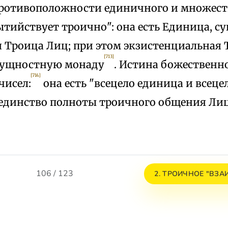
противоположности единичного и множест
ытийствует троично": она есть Единица, 
я Троица Лиц; при этом экзистенциальная 
[713]
сущностную монаду
. Истина божествен
[714]
чисел:
она есть "всецело единица и всеце
единство полноты троичного общения Лиц
106 / 123
2. ТРОИЧНОЕ "ВЗ