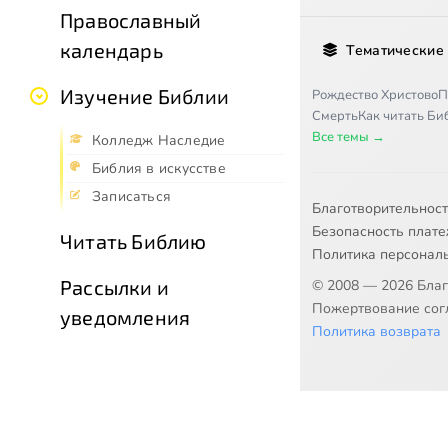
Православный
календарь
Тематические
Изучение Библии
Рождество Христово
П
Смерть
Как читать Б
Все темы →
Колледж Наследие
Библия в искусстве
Записаться
Благотворительнос
Безопасность плат
Читать Библию
Политика персонал
Рассылки и
© 2008 — 2026 Бла
Пожертвование согл
уведомления
Политика возврата