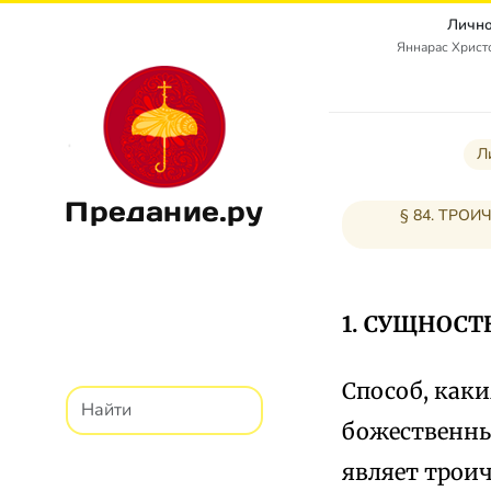
Лично
Яннарас Христо
Л
Предание.ру
§ 84. ТР
1. СУЩНОС
Способ, как
божественны
являет троич