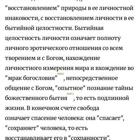
"восстановлением" природы в ее личностной
инаковости, с восстановлением личности в ее
бытийной целостности. Бытийная
целостность личности означает полноту
личного эротического отношения со всем
творением и с Богом, нахождение
личностного измерения мира и вхождение во
[686]
"мрак богословия"
, непосредственное
общение с Богом, "опытное" познание тайны
[687]
божественного бытия
, то есть подлинной
жизни. В конечном счете свобода
означает спасение человека: она "спасает",
"сохраняет" человека, то есть
восстанавливает его в "сохранности",