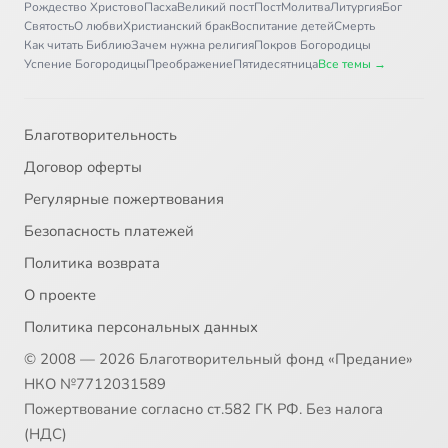
Рождество Христово
Пасха
Великий пост
Пост
Молитва
Литургия
Бог
Святость
О любви
Христианский брак
Воспитание детей
Смерть
Как читать Библию
Зачем нужна религия
Покров Богородицы
Успение Богородицы
Преображение
Пятидесятница
Все темы →
Благотворительность
Договор оферты
Регулярные пожертвования
Безопасность платежей
Политика возврата
О проекте
Политика персональных данных
© 2008 — 2026 Благотворительный фонд «Предание»
НКО №7712031589
Пожертвование согласно ст.582 ГК РФ. Без налога
(НДС)