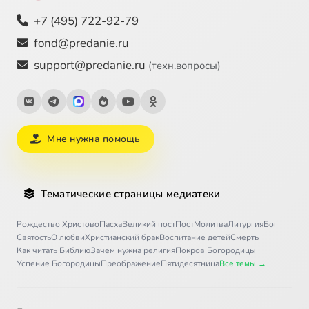
+7 (495) 722-92-79
fond@predanie.ru
support@predanie.ru
(техн.вопросы)
Мне нужна помощь
Тематические страницы медиатеки
Рождество Христово
Пасха
Великий пост
Пост
Молитва
Литургия
Бог
Святость
О любви
Христианский брак
Воспитание детей
Смерть
Как читать Библию
Зачем нужна религия
Покров Богородицы
Успение Богородицы
Преображение
Пятидесятница
Все темы →