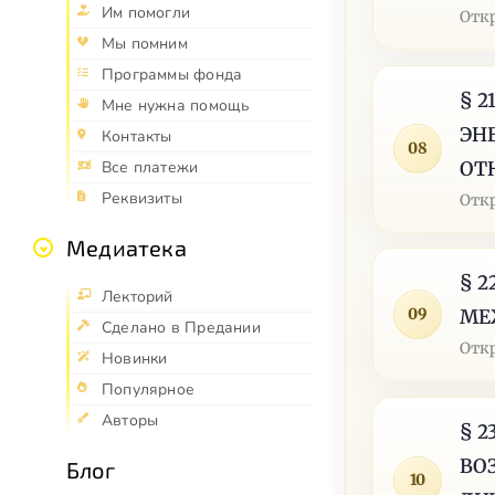
Им помогли
Отк
Мы помним
Программы фонда
§ 
Мне нужна помощь
ЭН
Контакты
08
ОТ
Все платежи
Реквизиты
Отк
Медиатека
§ 
Лекторий
09
МЕ
Сделано в Предании
Отк
Новинки
Популярное
Авторы
§ 
ВО
Блог
10