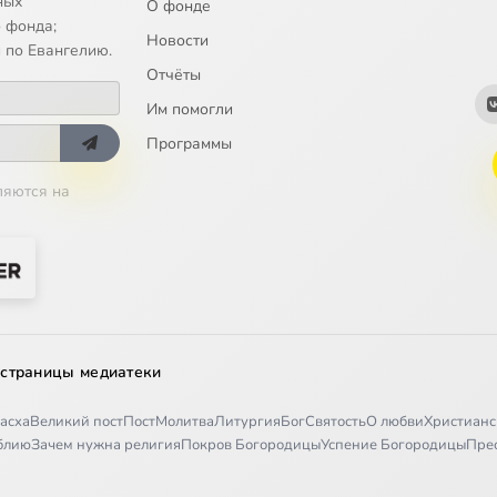
ных
О фонде
 фонда;
Новости
 по Евангелию.
Отчёты
Им помогли
Программы
ляются на
 страницы медиатеки
асха
Великий пост
Пост
Молитва
Литургия
Бог
Святость
О любви
Христианс
иблию
Зачем нужна религия
Покров Богородицы
Успение Богородицы
Пре