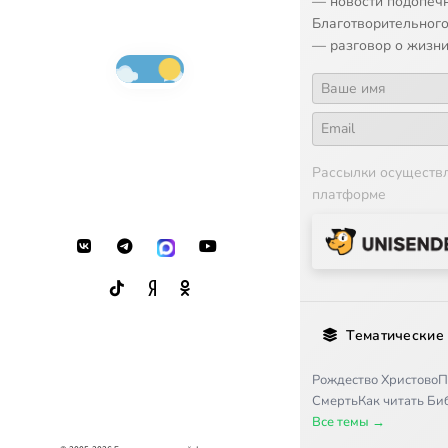
— новости подопеч
Благотворительного
— разговор о жизни
Рассылки осуществ
платформе
Тематические
Рождество Христово
П
Смерть
Как читать Б
Все темы →