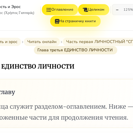
сть и Эрос
−
Оглавление
Целиком
125
с (Χρήστος Γιανναράς)
На страничку книги
ть и эрос
Читать онлайн
Часть первая ЛИЧНОСТНЫЙ "С
Глава третья ЕДИНСТВО ЛИЧНОСТИ
ья ЕДИНСТВО ЛИЧНОСТИ
главу
ица служит разделом-оглавлением. Ниже 
ложенные части для продолжения чтения.