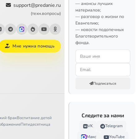
— анонсы лучших
support@predanie.ru
материалов;
(техн.вопросы)
— разговор о жизни по
Евангелию;
— новости подопечных
Благотворительного
фонда.
Мне нужна помощь
Подписаться
Следите за нами
кий брак
Воспитание детей
ображение
Пятидесятница
VK
Telegram
Макс
YouTube