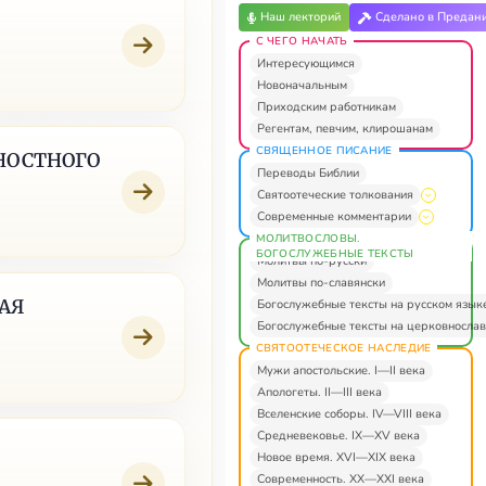
Наш лекторий
Сделано в Предан
С ЧЕГО НАЧАТЬ
Интересующимся
Новоначальным
Приходским работникам
Регентам, певчим, клирошанам
СВЯЩЕННОЕ ПИСАНИЕ
ЧНОСТНОГО
Переводы Библии
Святоотеческие толкования
Современные комментарии
МОЛИТВОСЛОВЫ.
БОГОСЛУЖЕБНЫЕ ТЕКСТЫ
Молитвы по-русски
Молитвы по-славянски
КАЯ
Богослужебные тексты на русском язык
Богослужебные тексты на церковнослав
СВЯТООТЕЧЕСКОЕ НАСЛЕДИЕ
Мужи апостольские. I—II века
Апологеты. II—III века
Вселенские соборы. IV—VIII века
Средневековье. IX—XV века
Новое время. XVI—XIX века
Современность. XX—XXI века