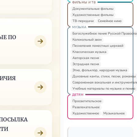
ФИЛЬМЫ И ТВ
Документальные фильмы
Художественные фильмы
ТВ-передачи
Семейное кино
МУЗЫКА
Богослужебное пение Русской Правосл
ЫЕ ПО
Колокольный звон
Песнопения поместных церквей
Классическая музыка
Авторская песня
Эстрадная песня
Этно, фольклор, народная музыка
Духовные канты, стихи, песни, романсы
ЛИЧИЯ
Современная вокальная и инструментал
Учебные материалы по музыке и пению
ДЕТЯМ
Просветительское
Развлекательное
Художественное
Музыкальное
ЕДПОСЫЛКА
СТИ