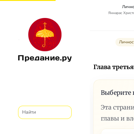
Лично
Яннарас Христо
Личнос
Предание.ру
Глава трет
Выберите 
Эта стран
главы и в