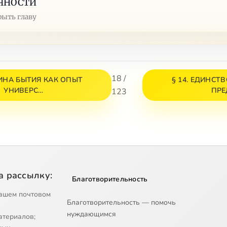
ЧНОСТИ
рыть главу
18 /
ТИНА БЫТИЯ КАК ОПЫТ
§ 14. ЕДИНСТ
УНИВЕРС…
ПРЕ
123
а рассылку:
Благотворительность
ашем почтовом
Благотворительность — помочь
нуждающимся
атериалов;