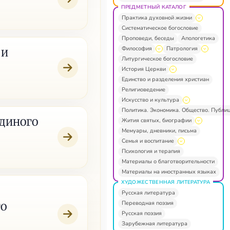
ПРЕДМЕТНЫЙ КАТАЛОГ
Практика духовной жизни
Систематическое богословие
Проповеди, беседы
Апологетика
Философия
Патрология
 И
Литургическое богословие
История Церкви
Единство и разделения христиан
Религиоведение
Искусство и культура
Политика. Экономика. Общество. Публи
Жития святых, биографии
ЕДИНОГО
Мемуары, дневники, письма
Семья и воспитание
Психология и терапия
Материалы о благотворительности
Материалы на иностранных языках
ХУДОЖЕСТВЕННАЯ ЛИТЕРАТУРА
Русская литература
Переводная поэзия
ГО
Русская поэзия
Зарубежная литература