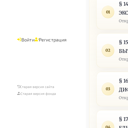
§ 
01
ЭК
Отк
Войти
Регистрация
§ 
02
БЫ
Отк
§ 
Старая версия сайта
03
ДИ
Старая версия фонда
Отк
§ 
04