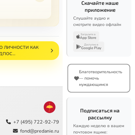
Скачайте наше
приложение
Слушайте аудио и
смотрите видео офлайн
Загрузите в
App Store
Доступно в
ВО ЛИЧНОСТИ КАК
Google Play
ДПОС…
Благотворительность
— помочь
нуждающимся
Подписаться на
рассылку
+7 (495) 722-92-79
Каждую неделю в вашем
fond@predanie.ru
почтовом ящике: