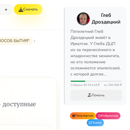
+
Скачать
%
Глеб
Дроздецкий
Пятилетний Глеб
Дроздецкий живёт в
ПОСОБ БЫТИЯ"
Иркутске. У Глеба ДЦП
из-за перенесённого в
младенчестве менингита,
но его положение
осложняется эпилепсией,
с которой долгое…
Собрано 60 914,18 ₽
из 206 900 ₽
Помочь
— доступные
Популярное
Избранное
Позже