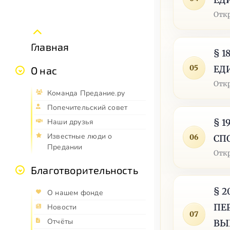
ЕД
Отк
Главная
§ 
05
ЕД
О нас
Отк
Команда Предание.ру
Попечительский совет
§ 
Наши друзья
Известные люди о
06
СП
Предании
Отк
Благотворительность
§ 
О нашем фонде
ПЕ
Новости
07
Отчёты
ВЫ