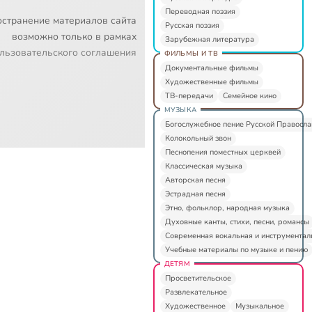
Переводная поэзия
остранение материалов сайта
Русская поэзия
возможно только в рамках
Зарубежная литература
льзовательского соглашения
ФИЛЬМЫ И ТВ
Документальные фильмы
Художественные фильмы
ТВ-передачи
Семейное кино
МУЗЫКА
Богослужебное пение Русской Правосл
Колокольный звон
Песнопения поместных церквей
Классическая музыка
Авторская песня
Эстрадная песня
Этно, фольклор, народная музыка
Духовные канты, стихи, песни, романсы
Современная вокальная и инструментал
Учебные материалы по музыке и пению
ДЕТЯМ
Просветительское
Развлекательное
Художественное
Музыкальное