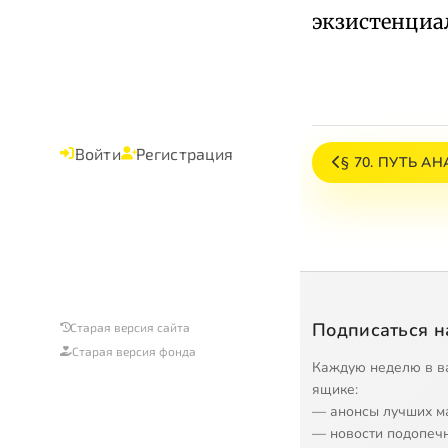
экзистенциа
Войти
Регистрация
§ 70. ПУТЬ 
Подписаться н
Старая версия сайта
Старая версия фонда
Каждую неделю в в
ящике:
— анонсы лучших м
— новости подопеч