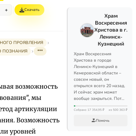
+
Скачать
%
Храм
Воскресения
Христова в г.
Ленинск-
СТНОГО ПРОЯВЛЕНИЯ
Кузнецкий
ГО ПОЗНАНИЯ
***
Храм Воскресения
Христова в городе
Ленинск-Кузнецкий в
Кемеровской области –
совсем новый, он
зывая возможность
открылся всего 20 назад.
И сейчас храм может
вования", мы
вообще закрыться. Пот…
метод артикуляции
Собрано 17 354,95 ₽
из 500 363 ₽
нания. Возможность
Помочь
или уровней