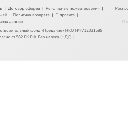
ть
|
Договор оферты
|
Регулярные пожертвования
|
Распр
ежей
|
Политика возврата
|
О проекте
|
ьных данных
По
готворительный фонд «Предание» НКО №7712031589
асно ст.582 ГК РФ. Без налога (НДС)
|