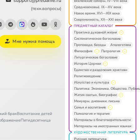
support@predanie.ru
Вселенские соборы. IV—VIII века
Средневековье. IX—XV века
(техн.вопросы)
Новое время. XVI—XIX века
Современность. XX—XXI века
ПРЕДМЕТНЫЙ КАТАЛОГ
Практика духовной жизни
Систематическое богословие
Мне нужна помощь
Проповеди, беседы
Апологетика
Философия
Патрология
Литургическое богословие
История Церкви
Единство и разделения христиан
Религиоведение
Искусство и культура
Политика. Экономика. Общество. Публи
Жития святых, биографии
Мемуары, дневники, письма
Семья и воспитание
кий брак
Воспитание детей
Психология и терапия
Материалы о благотворительности
ображение
Пятидесятница
Материалы на иностранных языках
ХУДОЖЕСТВЕННАЯ ЛИТЕРАТУРА
Русская литература