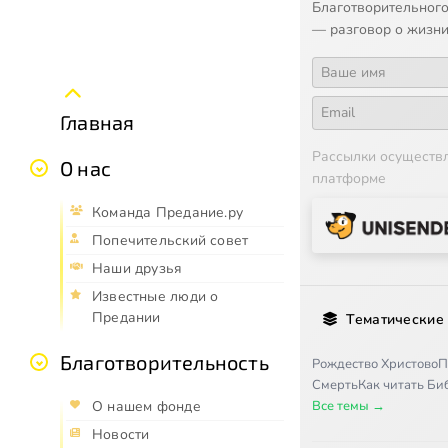
Благотворительного
— разговор о жизни
Главная
Рассылки осуществ
О нас
платформе
Команда Предание.ру
Попечительский совет
Наши друзья
Известные люди о
Предании
Тематические
Благотворительность
Рождество Христово
П
Смерть
Как читать Б
Все темы →
О нашем фонде
Новости