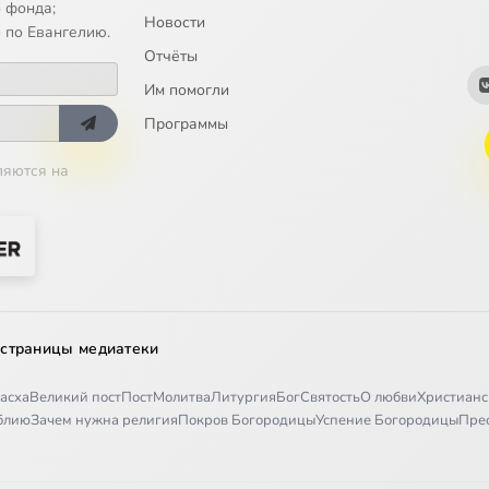
 фонда;
Новости
 по Евангелию.
Отчёты
Им помогли
Программы
ляются на
 страницы медиатеки
асха
Великий пост
Пост
Молитва
Литургия
Бог
Святость
О любви
Христианс
иблию
Зачем нужна религия
Покров Богородицы
Успение Богородицы
Пре