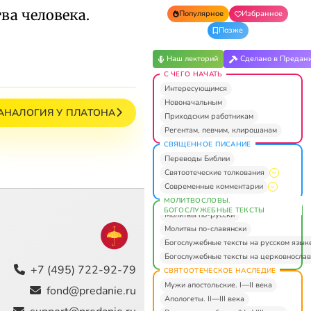
ва человека.
Популярное
Избранное
Позже
Наш лекторий
Сделано в Предан
С ЧЕГО НАЧАТЬ
Интересующимся
Новоначальным
 АНАЛОГИЯ У ПЛАТОНА
Приходским работникам
Регентам, певчим, клирошанам
СВЯЩЕННОЕ ПИСАНИЕ
Переводы Библии
Святоотеческие толкования
Современные комментарии
МОЛИТВОСЛОВЫ.
БОГОСЛУЖЕБНЫЕ ТЕКСТЫ
Молитвы по-русски
Молитвы по-славянски
Богослужебные тексты на русском язык
Богослужебные тексты на церковнослав
+7 (495) 722-92-79
СВЯТООТЕЧЕСКОЕ НАСЛЕДИЕ
Мужи апостольские. I—II века
fond@predanie.ru
Апологеты. II—III века