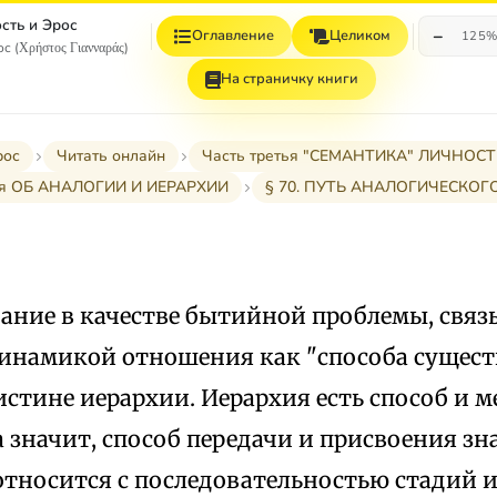
сть и Эрос
−
Оглавление
Целиком
125
с (Χρήστος Γιανναράς)
На страничку книги
рос
Читать онлайн
Часть третья "СЕМАНТИКА" ЛИЧНО
тья ОБ АНАЛОГИИ И ИЕРАРХИИ
§ 70. ПУТЬ АНАЛОГИЧЕСКО
нание в качестве бытийной проблемы, свя
динамикой отношения как "способа сущест
истине иерархии. Иерархия есть способ и 
 значит, способ передачи и присвоения з
относится с последовательностью стадий 