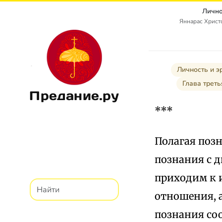
Лично
Яннарас Христо
Личность и э
Глава тре
Предание.ру
***
Полагая поз
познания с 
приходим к 
отношения, а
познания со