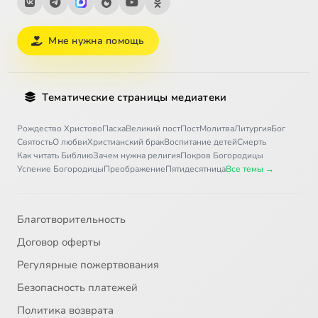
Мне нужна помощь
Тематические страницы медиатеки
Рождество Христово
Пасха
Великий пост
Пост
Молитва
Литургия
Бог
Святость
О любви
Христианский брак
Воспитание детей
Смерть
Как читать Библию
Зачем нужна религия
Покров Богородицы
Успение Богородицы
Преображение
Пятидесятница
Все темы →
Благотворительность
Договор оферты
Регулярные пожертвования
Безопасность платежей
Политика возврата