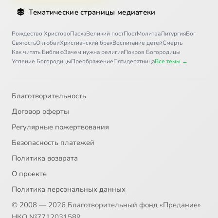
Тематические страницы медиатеки
Рождество Христово
Пасха
Великий пост
Пост
Молитва
Литургия
Бог
Святость
О любви
Христианский брак
Воспитание детей
Смерть
Как читать Библию
Зачем нужна религия
Покров Богородицы
Успение Богородицы
Преображение
Пятидесятница
Все темы →
Благотворительность
Договор оферты
Регулярные пожертвования
Безопасность платежей
Политика возврата
О проекте
Политика персональных данных
© 2008 — 2026 Благотворительный фонд «Предание»
НКО №7712031589